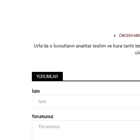
ÖNCEKI HAB
Eğitim
Urfa'da o konutların anahtar teslim ve kura tarihi be
ol
YORUMLAR
İsim
2026 YKS Sonuçları Açıklandı: 
Türkiye Birincisi Şanlıurfa...
Yorumunuz
Temmuz 21, 2026
0
Ölçme, Seçme ve Yerleştirme Merkezi (ÖSYM) Başka
Bayram Ali Ersoy tarafından...