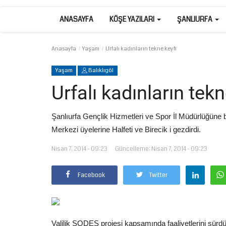
ANASAYFA
KÖŞE YAZILARI
ŞANLIURFA
Anasayfa
Yaşam
Urfalı kadınların tekne keyfi
Yaşam
Balıklıgöl
Urfalı kadınların tekn
Şanlıurfa Gençlik Hizmetleri ve Spor İl Müdürlüğüne 
Merkezi üyelerine Halfeti ve Birecik i gezdirdi.
Nisan 7, 2014 - 09:23
Güncelleme: Nisan 7, 2014 - 09:23
Facebook
Twitter
Valilik SODES projesi kapsamında faaliyetlerini sürdü