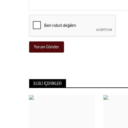
Yorum Gönder
İLGILI İÇERIKLER