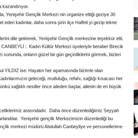
a kazandırıyor.
, Yenişehir Gençlik Merkezi nin organize ettiği geziye 30
t eden kadınlar, daha sonra şirin ilçe Halfeti yi gezip tekne
ni dile getirerek, Yenişehir Gençlik merkezine teşekkür etti.
 CANBEYLİ :  Kadın Kültür Merkezi üyeleriyle beraber Birecik
zi sonunda, onların güzel bir gün geçirdiklerini görmek, bizleri
rul YILDIZ ise: Hayatın her aşamasında bizimle olan
adınlarımızın geleceği, mutluluğu, refahı, sağlığı kısacası her
nkü sağlıklı nesiller önce aileden başlar, ailenin de en büyük
önceliklerimiz arasındadır. Daha önce düzenlediğimiz Seyyah
arlandılar. Yenişehir gençlik Merkezimizin düzenlediği bu
 Gençlik merkezi müdürü Abdullah Canbeyliye ve personellerime