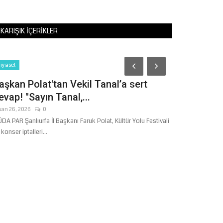
KARIŞIK İÇERIKLER
Şanlıurfa
iyaset
aşkan Polat'tan Vekil Tanal’a sert
evap! "Sayın Tanal,...
san 26, 2026
0
DA PAR Şanlıurfa İl Başkanı Faruk Polat, Kültür Yolu Festivali
 konser iptalleri...
Şanlıurfa’
Kilo 600 Gr
Temmuz 27, 2026
Şanlıurfa İl Emni
Şube Müdürlüğü eki