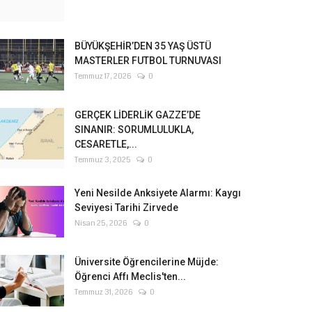
BÜYÜKŞEHİR’DEN 35 YAŞ ÜSTÜ
MASTERLER FUTBOL TURNUVASI
Temmuz 17, 2026
0
GERÇEK LİDERLİK GAZZE’DE
SINANIR: SORUMLULUKLA,
CESARETLE,...
Temmuz 3, 2025
0
Yeni Nesilde Anksiyete Alarmı: Kaygı
Seviyesi Tarihi Zirvede
Nisan 25, 2026
0
Üniversite Öğrencilerine Müjde:
Öğrenci Affı Meclis'ten...
Temmuz 31, 2026
0