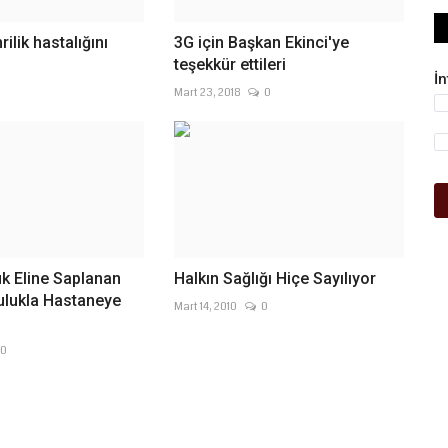
ilik hastalığını
3G için Başkan Ekinci'ye
teşekkür ettileri
İ
0
Mart 23, 2018
0
k Eline Saplanan
Halkın Sağlığı Hiçe Sayılıyor
ulukla Hastaneye
Mart 14, 2010
0
0