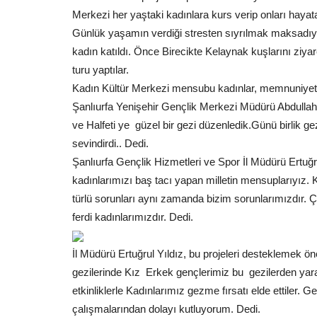
Merkezi her yaştaki kadınlara kurs verip onları hayat
Günlük yaşamın verdiği stresten sıyrılmak maksadıyla
kadın katıldı. Önce Birecikte Kelaynak kuşlarını ziyare
turu yaptılar.
Kadın Kültür Merkezi mensubu kadınlar, memnuniyetleri
Şanlıurfa Yenişehir Gençlik Merkezi Müdürü Abdullah
ve Halfeti ye güzel bir gezi düzenledik.Günü birlik ge
sevindirdi.. Dedi.
Şanlıurfa Gençlik Hizmetleri ve Spor İl Müdürü Ertuğ
kadınlarımızı baş tacı yapan milletin mensuplarıyız. K
türlü sorunları aynı zamanda bizim sorunlarımızdır. Çü
ferdi kadınlarımızdır. Dedi.
İl Müdürü Ertuğrul Yıldız, bu projeleri desteklemek 
gezilerinde Kız  Erkek gençlerimiz bu gezilerden yar
etkinliklerle Kadınlarımız gezme fırsatı elde ettiler.
çalışmalarından dolayı kutluyorum. Dedi.