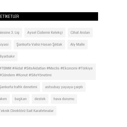
ETIKETLER
Nesine 3. Lig
Aysel Özdemir Kelekçi
Cihat Arslan
siyasi
Şanlıurfa Valisi Hasan Şıldak
Aly Malle
diyarbakır
#TBMM #Aidat #SiteAidatları #Meclis #Ekonomi #Türkiye
#Gündem #Konut #SiteYönetimi
Şanlıurfa trafik denetimi
astsubay yayaya çarptı
akım
başkan
destek
hava durumu
Teknik Direktörü Sait Karafırtınalar