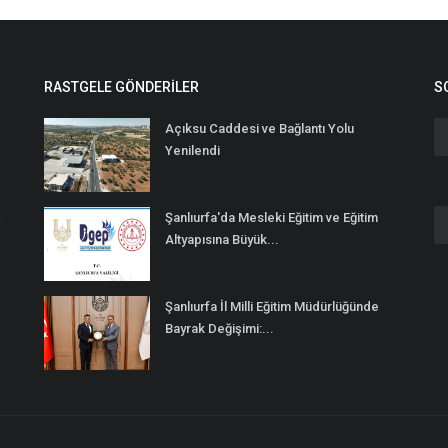
RASTGELE GÖNDERILER
S
Açıksu Caddesi ve Bağlantı Yolu
Yenilendi
Şanlıurfa'da Mesleki Eğitim ve Eğitim
n
Altyapısına Büyük...
Şanlıurfa İl Milli Eğitim Müdürlüğünde
Bayrak Değişimi:...