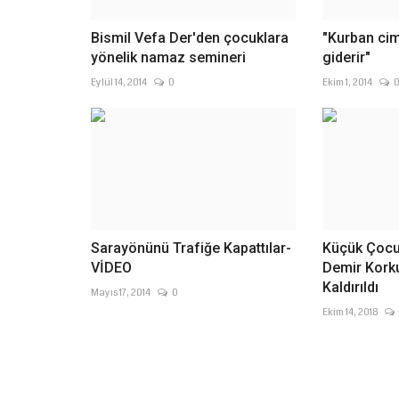
Bismil Vefa Der'den çocuklara
"Kurban cimr
yönelik namaz semineri
giderir"
Eylül 14, 2014
0
Ekim 1, 2014
Sarayönünü Trafiğe Kapattılar-
Küçük Çocu
VİDEO
Demir Kork
Kaldırıldı
Mayıs 17, 2014
0
Ekim 14, 2018