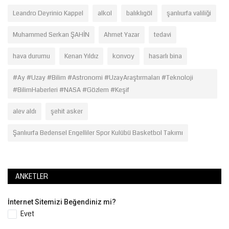
Leandro Deyrinio Kappel
alkol
balıklıgöl
şanlıurfa valiliği
Muhammed Serkan ŞAHİN
Ahmet Yazar
tedavi
hava durumu
Kenan Yıldız
konvoy
hasarlı bina
#Ay #Uzay #Bilim #Astronomi #UzayAraştırmaları #Teknoloji
#BilimHaberleri #NASA #Gözlem #Keşif
alev aldı
şehit asker
Şanlıurfa Bedensel Engelliler Spor Kulübü Basketbol Takımı
ANKETLER
İnternet Sitemizi Beğendiniz mi?
Evet