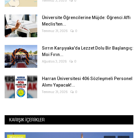
Temmuz 3, 2025
0
Üniversite Öğrencilerine Müjde: Öğrenci Affı
Meclis'ten...
Temmuz 31, 2026
0
Sırrın Karşıyaka'da Lezzet Dolu Bir Başlangıç:
Moi Fırın...
Ağustos 3, 2026
0
Harran Üniversitesi 406 Sözleşmeli Personel
Alımı Yapacak!...
Temmuz 31, 2026
0
KARIŞIK İÇERIKLER
Magazin