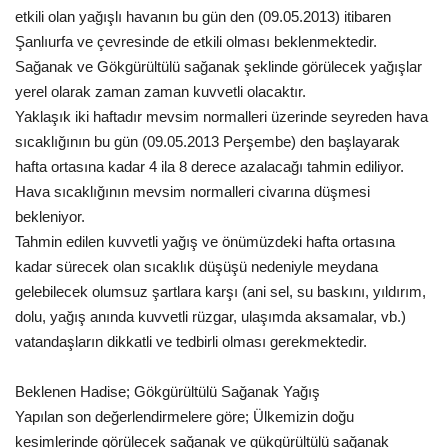
etkili olan yağışlı havanın bu gün den (09.05.2013) itibaren
Gündem
Şanlıurfa ve çevresinde de etkili olması beklenmektedir.
Sağanak ve Gökgürültülü sağanak şeklinde görülecek yağışlar
Tekno Bilim
yerel olarak zaman zaman kuvvetli olacaktır.
Yaklaşık iki haftadır mevsim normalleri üzerinde seyreden hava
Ekonomi
sıcaklığının bu gün (09.05.2013 Perşembe) den başlayarak
hafta ortasına kadar 4 ila 8 derece azalacağı tahmin ediliyor.
Siyaset
Hava sıcaklığının mevsim normalleri civarına düşmesi
bekleniyor.
Galeriler
Tahmin edilen kuvvetli yağış ve önümüzdeki hafta ortasına
kadar sürecek olan sıcaklık düşüşü nedeniyle meydana
Yaşam
gelebilecek olumsuz şartlara karşı (ani sel, su baskını, yıldırım,
dolu, yağış anında kuvvetli rüzgar, ulaşımda aksamalar, vb.)
Künye
vatandaşların dikkatli ve tedbirli olması gerekmektedir.
Sağlık
Beklenen Hadise; Gökgürültülü Sağanak Yağış
Yapılan son değerlendirmelere göre; Ülkemizin doğu
İletişim
kesimlerinde görülecek sağanak ve gükgürültülü sağanak