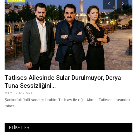
Tatlıses Ailesinde Sular Durulmuyor, Derya
B
Tuna Sessizliğini...
Y
Mart 11, 2026
0
Te
Şanlıurfalı ünlü sanatçı İbrahim Tatlıses ile oğlu Ahmet Tatlıses arasındaki
Şa
miras...
hab
ETIKETLER