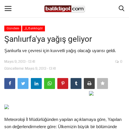
Gündem
Balıklıgöl
Giriş Yap
Kaydol
Şanlıurfa'ya yağış geliyor
Anasayfa
Şanlıurfa ve çevresi için kuvvetli yağış olacağı uyarısı geldi.
Mayıs 9, 2013 - 13:41
0
Köşe Yazıları
Güncelleme: Mayıs 9, 2013 - 13:41
Magazin
Şanlıurfa
Eğitim
Meteoroloji İl Müdürlüğünden yapılan açıklamaya göre, Yapılan
Spor
son değerlendirmelere göre: Ülkemizin büyük bir bölümünde