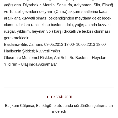
yağışların. Diyarbakır, Mardin, Şanlıurfa, Adıyaman. Siirt, Elazığ
Kültür Sanat
ve Tunceli çevrelerinde yarın (Cuma) akşam saatlerine kadar
aralıklarla kuvvetli olması beklendiğinden meydana gelebilecek
olumsuzluklara (ani sel, su baskını, dolu, yağış anında kuvvetli
rüzgar, yıldırım, heyelan vb.) karşı dikkatli ve tedbirli olunması
gerekmekledir.
Başlama-Bitiş Zamanı: 09.05.2013 13.00- 10.05.2013 18.00
Hadisenin Şiddeti; Kuvvetli Yağış
Oluşması Muhtemel Riskler; Ani Sel - Su Baskını - Heyelan -
Yıldırım - Ulaşımda Aksamalar
ÖNCEKI HABER
Başkanı Gülpınar, Balıklıgöl platosunda sürdürülen çalışmaları
inceledi