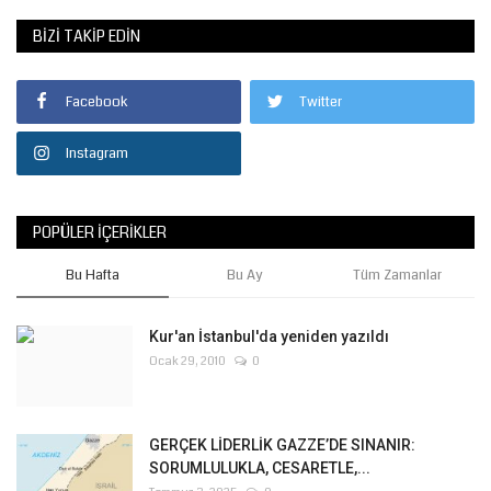
BIZI TAKIP EDIN
Facebook
Twitter
Instagram
POPÜLER İÇERIKLER
Bu Hafta
Bu Ay
Tüm Zamanlar
Kur'an İstanbul'da yeniden yazıldı
Ocak 29, 2010
0
GERÇEK LİDERLİK GAZZE’DE SINANIR:
SORUMLULUKLA, CESARETLE,...