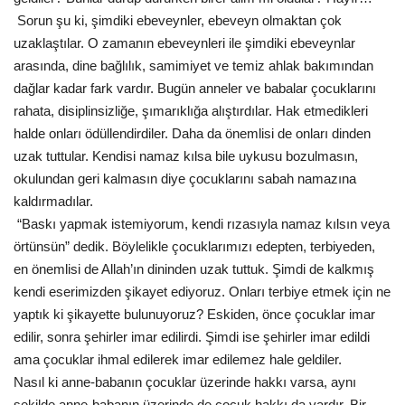
Sorun şu ki, şimdiki ebeveynler, ebeveyn olmaktan çok
uzaklaştılar. O zamanın ebeveynleri ile şimdiki ebeveynlar
arasında, dine bağlılık, samimiyet ve temiz ahlak bakımından
dağlar kadar fark vardır. Bugün anneler ve babalar çocuklarını
rahata, disiplinsizliğe, şımarıklığa alıştırdılar. Hak etmedikleri
halde onları ödüllendirdiler. Daha da önemlisi de onları dinden
uzak tuttular. Kendisi namaz kılsa bile uykusu bozulmasın,
okulundan geri kalmasın diye çocuklarını sabah namazına
kaldırmadılar.
“Baskı yapmak istemiyorum, kendi rızasıyla namaz kılsın veya
örtünsün” dedik. Böylelikle çocuklarımızı edepten, terbiyeden,
en önemlisi de Allah’ın dininden uzak tuttuk. Şimdi de kalkmış
kendi eserimizden şikayet ediyoruz. Onları terbiye etmek için ne
yaptık ki şikayette bulunuyoruz? Eskiden, önce çocuklar imar
edilir, sonra şehirler imar edilirdi. Şimdi ise şehirler imar edildi
ama çocuklar ihmal edilerek imar edilemez hale geldiler.
Nasıl ki anne-babanın çocuklar üzerinde hakkı varsa, aynı
şekilde anne-babanın üzerinde de çocuk hakkı da vardır. Bir