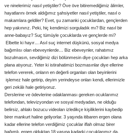
ve ninelerimiz nasıl yetiştiler? Öve öve bitiremediğimiz âlimler,
hayatlarını örnek aldığımız şahsiyetler nasıl yetiştiler, nasıl o
Kültür Sanat
makamlara geldiler? Evet, şu zamanki çocuklardan, gençlerden
hep yakınırız. Peki, hiç kendimizi sorguladık mı? Biz nasıl bir
anne-babayız? Suç tümüyle çocuklarda ve gençlerde mi?
Elbette ki hayır… Asıl suç internet düşkünü, sosyal medya
bağımlısı olan ebeveynlerde… Biz ebeveynler, rahatımız
bozulmasın, sevdiğimiz dizi bölünmesin diye çocukları hep arka
plana atıyoruz. Yeter ki istirahatimizi bozmasınlar diye ellerine
telefon vererek, onların en değerli organları olan beyinlerini
işlemez hale getirip, deyim yerindeyse onları kendi, ellerimizle
geri zekâlı hale getiriyoruz.
Derslerine ve ödevlerine odaklanması gereken ocuklarımız
telefondan, televizyondan ve sosyal medyadan, ne olduğu
belirsiz, ahlakı bozucu videoları izledikçe kişiliklerini kaybedip
birer mankurt haline geliyorlar. 3 yaşında itibaren ergen olana
kadar ellerine telefon verdiğimiz çocuklar iflah olmaz birer
bağımlı, ergen olduktan 18 yaşına kadarki çocuklarımız da,