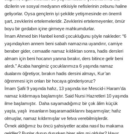
dizilerin ve sosyal medyanın etkisiyle nefislerinin zebunu haline
geliyorlar. Oysa gençlerin iyi şekilde yetişmesinde en önemli
şart, zevklerini ertelemeleridir. Zevklerini ertelemeyenler, ömür
boyu bir gırdabın içine girmeye mahkumdurlar.
İmam Ahmed bin Hanbel kendi çocukluğunu şöyle nakleder: “6
yaşındayken annem beni sabah namazına uyandırır, camiye
beraber gider, cemaatle namaz kıldıktan sonra, hadis dersleri
almam için beni hocanın yanına bırakır, ders bitince gelir beni
alırdı.” Acaba hangimiz çocuklarımıza 6 yaşında namaz
dualarını öğretiyor, bırakın hadis dersini almayı, Kur’an
öğrenmesi için onları bir hocaya gönderiyoruz?
İmam Şafii 9 yaşında hafız, 13 yaşında ise Mescid-i Haram’da
namaz kıldırmaya başlamıştır. Said Nursi Hazretleri 10 yaşında
ilme başlamıştır. Daha sayamadığımız bir çok âlim küçük
yaşta, yaşlı insanların başaramadıklarını başarmışlar; hafız
olmuşlar, namaz kıldırmışlar ve fetva verebilmişlerdir.
Örnek aldığımız bu öncü şahsiyetler acaba nasıl bu makama
geldiler? Bunlar durup dururken birer alim mi oldular? Hayır…