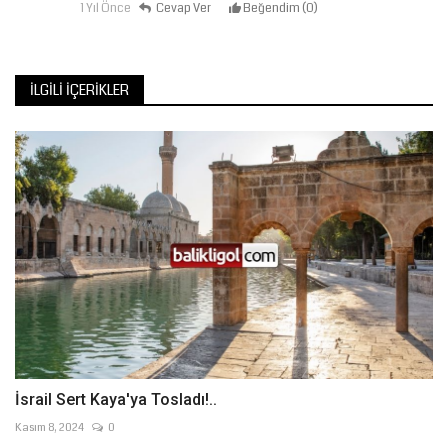
1 Yıl Önce
Cevap Ver
Beğendim (
0
)
İLGILI İÇERIKLER
İsrail Sert Kaya'ya Tosladı!..
Kasım 8, 2024
0