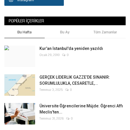
Instagram
POPÜLER İÇERIKLER
Bu Hafta
Bu Ay
Tüm Zamanlar
Kur'an İstanbul'da yeniden yazıldı
Ocak 29, 2010
0
GERÇEK LİDERLİK GAZZE’DE SINANIR:
SORUMLULUKLA, CESARETLE,...
Temmuz 3, 2025
0
Üniversite Öğrencilerine Müjde: Öğrenci Affı
Meclis'ten...
Temmuz 31, 2026
0