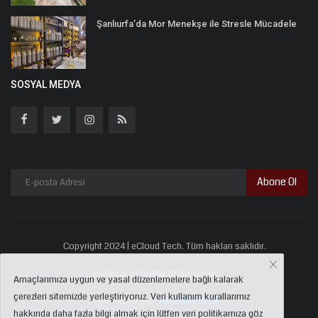
Şanlıurfa’da Mor Menekşe ile Stresle Mücadele
SOSYAL MEDYA
Abone Ol
Copyright 2024 | eCloud Tech. Tüm hakları saklıdır.
Kullanıcı ve Gizlilik Sözleşmesi
Amaçlarımıza uygun ve yasal düzenlemelere bağlı kalarak
çerezleri sitemizde yerleştiriyoruz. Veri kullanım kurallarımız
Destekleyen:
Avukat Portal
hakkında daha fazla bilgi almak için lütfen veri politikamıza göz