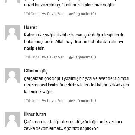
güzel bir yazı olmuş. Gönlünüze kaleminize sağlık.
1 Yıl Önce
Cevap Ver
Beğendim (
0
)
Hasret
Kaleminize sağlık Habibe hocam çok doğru tespitlerde
bulunmuşsunuz. Allah hayırlı anne babalardan olmayı
nasip etsin
1 Yıl Önce
Cevap Ver
Beğendim (
0
)
Gülistan güç
gerçekten çok doğru yazılmış bir yazı ve evet ders alması
gereken asıl kişiler öncelikle aileler dir Habibe arkadaşım
kalemine sağlık..
1 Yıl Önce
Cevap Ver
Beğendim (
0
)
İlknur turan
Çağımızın hastalığı internet düşkünlüğü nefis azdırıcı
zevke devam etmek.. Ağzınıza sağlık ????