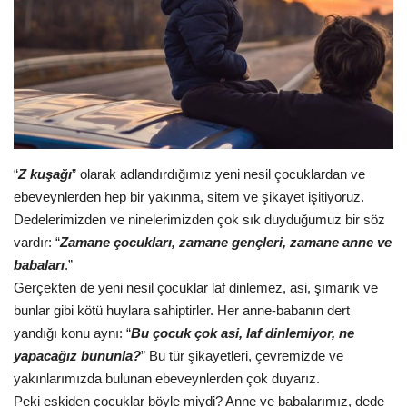
Gündem
Tekno Bilim
Ekonomi
Siyaset
“
Z kuşağı
” olarak adlandırdığımız yeni nesil çocuklardan ve
ebeveynlerden hep bir yakınma, sitem ve şikayet işitiyoruz.
Galeriler
Dedelerimizden ve ninelerimizden çok sık duyduğumuz bir söz
vardır: “
Zamane çocukları, zamane gençleri, zamane anne ve
Yaşam
babaları
.”
Gerçekten de yeni nesil çocuklar laf dinlemez, asi, şımarık ve
Künye
bunlar gibi kötü huylara sahiptirler. Her anne-babanın dert
yandığı konu aynı: “
Bu çocuk çok asi, laf dinlemiyor, ne
Sağlık
yapacağız bununla?
” Bu tür şikayetleri, çevremizde ve
yakınlarımızda bulunan ebeveynlerden çok duyarız.
İletişim
Peki eskiden çocuklar böyle miydi? Anne ve babalarımız, dede