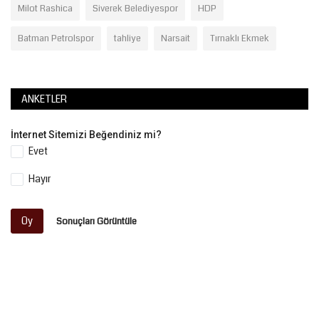
Milot Rashica
Siverek Belediyespor
HDP
Batman Petrolspor
tahliye
Narsait
Tırnaklı Ekmek
ANKETLER
İnternet Sitemizi Beğendiniz mi?
Evet
Hayır
Oy
Sonuçları Görüntüle