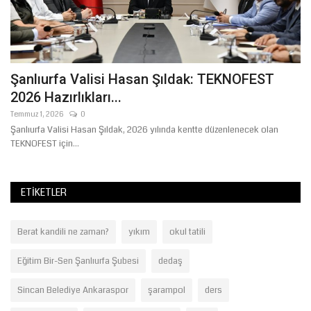
Şanlıurfa Valisi Hasan Şıldak: TEKNOFEST
S
2026 Hazırlıkları...
İ
Temmuz 1, 2026
0
Ha
nde
Şanlıurfa Valisi Hasan Şıldak, 2026 yılında kentte düzenlenecek olan
Şa
TEKNOFEST için...
Ba
ETIKETLER
Berat kandili ne zaman?
yıkım
okul tatili
Eğitim Bir-Sen Şanlıurfa Şubesi
dedaş
Sincan Belediye Ankaraspor
şarampol
ders