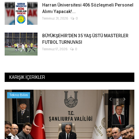
Harran Üniversitesi 406 Sözleşmeli Personel
Alımı Yapacak!...
Temmuz 31, 2026
0
BÜYÜKŞEHİR’DEN 35 YAŞ ÜSTÜ MASTERLER
FUTBOL TURNUVASI
Temmuz 17, 2026
0
KARIŞIK İÇERIKLER
Tekno Bilim