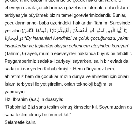
ebeveyn olarak çocuklarımıza güzel isim takmak, onları İslam
terbiyesiyle büyütmek bizim temel görevlerimizdendir. Bunlar,
çocukların anne- baba üzerindeki haklarıdır. Tahrim Suresinde
yer alan (يَا أَيُّهَا الَّذِينَ آمَنُوا قُوا أَنفُسَكُمْ وَأَهْلِيكُمْ نَارًا وَقُودُهَا النَّاسُ
وَالْحِجَارَةُ) “
Ey inananlar! Kendinizi ve çoluk çocuğunuzu, yakıtı
insanlardan ve taşlardan oluşan cehennem ateşinden koruyun
”
(Tahrim, 6) ayeti, mümin ebeveynler hakkında büyük bir tehdittir.
Peygamberimiz sadaka-i cariyeyi sayarken, salih bir evladı da
sadaka-i cariyeden Kabul etmiştir. Hem dünyamız hem
ahiretimiz hem de çocuklarımızın dünya ve ahiretleri için onları
İslam terbiyesi ile yetiştirelim, onları teknoloji bağımlısı
yapmayın.
Hz. İbrahim (a.s.)’ın duasıyla:
“Rabbimiz! Bizi sana teslim olmuş kimseler kıl. Soyumuzdan da
sana teslim olmuş bir ümmet kıl.”
Selametle kalın.