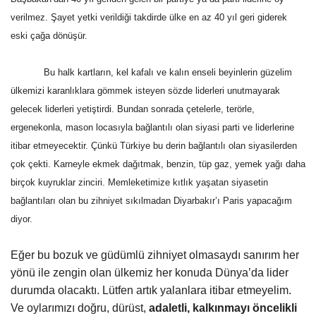
verilmez. Şayet yetki verildiği takdirde ülke en az 40 yıl geri giderek
eski çağa dönüşür.
Bu halk kartların, kel kafalı ve kalın enseli beyinlerin güzelim
ülkemizi karanlıklara gömmek isteyen sözde liderleri unutmayarak
gelecek liderleri yetiştirdi. Bundan sonrada çetelerle, terörle,
ergenekonla, mason locasıyla bağlantılı olan siyasi parti ve liderlerine
itibar etmeyecektir. Çünkü Türkiye bu derin bağlantılı olan siyasilerden
çok çekti. Karneyle ekmek dağıtmak, benzin, tüp gaz, yemek yağı daha
birçok kuyruklar zinciri. Memleketimize kıtlık yaşatan siyasetin
bağlantıları olan bu zihniyet sıkılmadan Diyarbakır’ı Paris yapacağım
diyor.
Eğer bu bozuk ve güdümlü zihniyet olmasaydı sanırım her
yönü ile zengin olan ülkemiz her konuda Dünya’da lider
durumda olacaktı. Lütfen artık yalanlara itibar etmeyelim.
Ve oylarımızı doğru, dürüst,
adaletli, kalkınmayı öncelikli