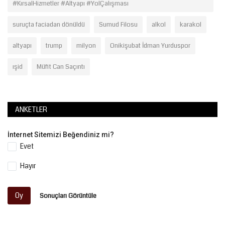
#KırsalHizmetler #Altyapı #YolÇalışması
suruçta faciadan dönüldü
Sumud Filosu
alkol
karakol
altyapı
trump
milyon
Onikişubat İdman Yurduspor
ışid
Müfit Can Saçıntı
ANKETLER
İnternet Sitemizi Beğendiniz mi?
Evet
Hayır
Oy
Sonuçları Görüntüle