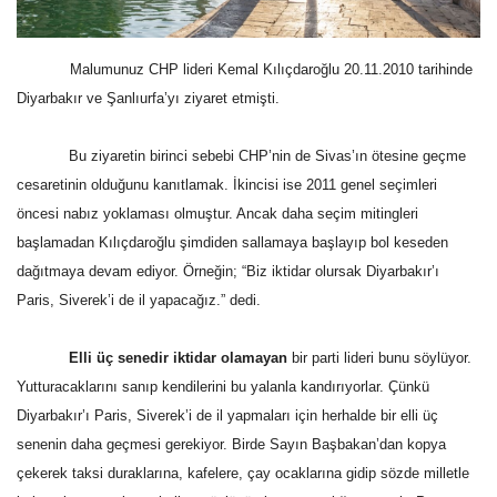
Gündem
Malumunuz CHP lideri Kemal Kılıçdaroğlu 20.11.2010 tarihinde
Tekno Bilim
Diyarbakır ve Şanlıurfa’yı ziyaret etmişti.
Ekonomi
Bu ziyaretin birinci sebebi CHP’nin de Sivas’ın ötesine geçme
cesaretinin olduğunu kanıtlamak. İkincisi ise 2011 genel seçimleri
Galeriler
öncesi nabız yoklaması olmuştur. Ancak daha seçim mitingleri
başlamadan Kılıçdaroğlu şimdiden sallamaya başlayıp bol keseden
Siyaset
dağıtmaya devam ediyor. Örneğin; “Biz iktidar olursak Diyarbakır’ı
Paris, Siverek’i de il yapacağız.” dedi.
Künye
Elli üç senedir iktidar olamayan
bir parti lideri bunu söylüyor.
Yaşam
Yutturacaklarını sanıp kendilerini bu yalanla kandırıyorlar. Çünkü
Diyarbakır’ı Paris, Siverek’i de il yapmaları için herhalde bir elli üç
İletişim
senenin daha geçmesi gerekiyor. Birde Sayın Başbakan’dan kopya
çekerek taksi duraklarına, kafelere, çay ocaklarına gidip sözde milletle
Sağlık