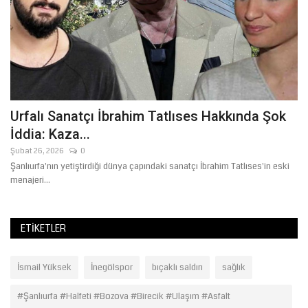
Urfalı Sanatçı İbrahim Tatlıses Hakkında Şok
İddia: Kaza...
Şubat 26, 2026
0
le
Şanlıurfa'nın yetiştirdiği dünya çapındaki sanatçı İbrahim Tatlıses'in eski
menajeri...
ETIKETLER
İsmail Yüksek
İnegölspor
bıçaklı saldırı
sağlık
#Şanlıurfa #Halfeti #Bozova #Birecik #Ulaşım #Asfalt