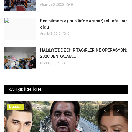
Ağustos 3, 2026
0
Ben bilmem eşim bilir'de Araba Şanlıurfa'lının
oldu
Aralık 15, 2012
0
HALİLİYE'DE ZEHİR TACİRLERİNE OPERASYON:
2020’DEN KALMA...
Nisan 1, 2026
0
KARIŞIK İÇERIKLER
Magazin
K
P
Te