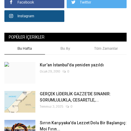
Facebook
Twitter
Instagram
POPÜLER İÇERIKLER
Bu Hafta
Bu Ay
Tüm Zamanlar
Kur'an İstanbul'da yeniden yazıldı
Ocak 29, 2010
0
GERÇEK LİDERLİK GAZZE’DE SINANIR:
SORUMLULUKLA, CESARETLE,...
Temmuz 3, 2025
0
Sırrın Karşıyaka'da Lezzet Dolu Bir Başlangıç:
Moi Fırın...