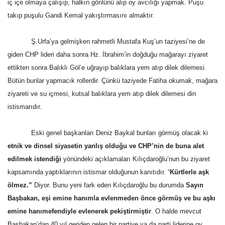
iç içe olmaya çalışıp, halkın gönlünü alıp oy avcılığı yapmak. Puşu
takıp puşulu Gandi Kemal yakıştırmasını almaktır.
Kültür Sanat
Ş.Urfa’ya gelmişken rahmetli Mustafa Kuş’un taziyesi’ne de
giden CHP lideri daha sonra Hz. İbrahim’in doğduğu mağarayı ziyaret
ettikten sonra Balıklı Göl’e uğrayıp balıklara yem atıp dilek dilemesi.
Bütün bunlar yapmacık rollerdir. Çünkü taziyede Fatiha okumak, mağara
ziyareti ve su içmesi, kutsal balıklara yem atıp dilek dilemesi din
istismarıdır.
Eski genel başkanları Deniz Baykal bunları görmüş olacak ki
etnik ve dinsel siyasetin yanlış olduğu ve CHP’nin de buna alet
edilmek istendiği
yönündeki açıklamaları Kılıçdaroğlu’nun bu ziyaret
kapsamında yaptıklarının istismar olduğunun kanıtıdır. “
Kürtlerle aşk
ölmez.”
Diyor. Bunu yeni fark eden Kılıçdaroğlu bu durumda
Sayın
Başbakan, eşi emine hanımla evlenmeden önce görmüş ve bu aşkı
emine hanımefendiyle evlenerek pekiştirmiştir
. O halde mevcut
Başbakan’dan 40 yıl geriden gelen bir partiye ya da parti liderine oy