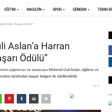
EĞITIM
MAGAZIN
SPOR
GÜNDEM
TEKNO B
itesi’nden "Başarı Ödülü”
i Aslan’a Harran
aşarı Ödülü”
mının yapımcısı ve sunucusu Mehmet Guli Aslan, eğitime ve
tesi tarafından başarı belgesi ile ödüllendirildi.
0