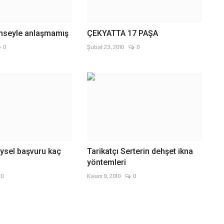
imseyle anlaşmamış
ÇEKYATTA 17 PAŞA
0
Şubat 23, 2010
0
ysel başvuru kaç
Tarikatçı Serterin dehşet ikna
yöntemleri
0
Kasım 9, 2010
0