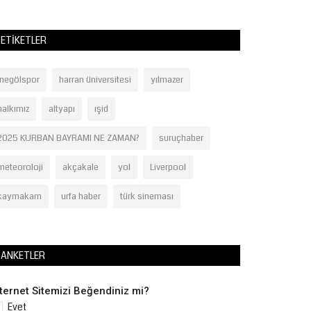
ETIKETLER
İnegölspor
harran üniversitesi
yılmazer
halkımız
altyapı
ışid
2025 KURBAN BAYRAMI NE ZAMAN?
suruçhaber
meteoroloji
akçakale
yol
Liverpool
kaymakam
urfa haber
türk sineması
ANKETLER
nternet Sitemizi Beğendiniz mi?
Evet