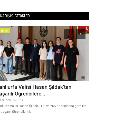
KARIŞIK İÇERIKLER
Eğitim
Dünya
anlıurfa Valisi Hasan Şıldak’tan
8 Ülkeden 
aşarılı Öğrencilere...
"Mescid-i 
mmuz 28, 2026
0
Mart 12, 2026
0
nlıurfa Valisi Hasan Şıldak, LGS ve YKS sonuçlarına göre ilin
İslam Dünyasından
 başarılı öğrencilerini...
Arabistan ve Pakis