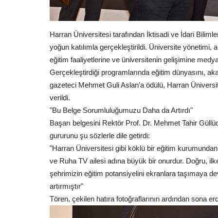
Harran Üniversitesi tarafından İktisadi ve İdari Bili
yoğun katılımla gerçekleştirildi. Üniversite yönetimi, 
Dünya
eğitim faaliyetlerine ve üniversitenin gelişimine medya
Gerçekleştirdiği programlarında eğitim dünyasını, akad
gazeteci Mehmet Guli Aslan’a ödülü, Harran Üniversit
verildi.
"Bu Belge Sorumluluğumuzu Daha da Artırdı"
Başarı belgesini Rektör Prof. Dr. Mehmet Tahir Güllü
gururunu şu sözlerle dile getirdi:
"Harran Üniversitesi gibi köklü bir eğitim kurumund
ve Ruha TV ailesi adına büyük bir onurdur. Doğru, ilk
Yeni Nesilde Anksiyete Alarmı: 
şehrimizin eğitim potansiyelini ekranlara taşımaya 
Seviyesi Tarihi Zirvede
artırmıştır"
Nisan 25, 2026
0
Tören, çekilen hatıra fotoğraflarının ardından sona erd