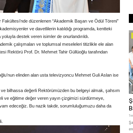
mler Fakültesi’nde düzenlenen “Akademik Başarı ve Ödül Töreni”
akademisyenler ve davetlilerin katıldığı programda, kentteki
 yoluyla destek veren isimler de onurlandırıldı.
Köşe Yazıları
emik çalışmaları ve toplumsal meseleleri titizlikle ele alan
KUR'AN'A GÖRE MÜ'MİNLERİN
esi Rektörü Prof. Dr. Mehmet Tahir Güllüoğlu tarafından
SIFATLARI (3)
Temmuz 27, 2026
0
oğlu’nun elinden alan usta televizyoncu Mehmet Guli Aslan ise
an ve bilhassa değerli Rektörümüzden bu belgeyi almak, şahsım
eli ve eğitime değer veren yayın çizgimizi sürdürmeye,
Kaygı
Ş
devam edeceğiz. Bu nazik takdir, sorumluluğumuzu daha da
B
Te
i.
Şa
en