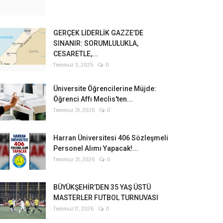
GERÇEK LİDERLİK GAZZE’DE
SINANIR: SORUMLULUKLA,
CESARETLE,...
Temmuz 3, 2025
0
Üniversite Öğrencilerine Müjde:
Öğrenci Affı Meclis'ten...
Temmuz 31, 2026
0
Harran Üniversitesi 406 Sözleşmeli
Personel Alımı Yapacak!...
Temmuz 31, 2026
0
BÜYÜKŞEHİR’DEN 35 YAŞ ÜSTÜ
MASTERLER FUTBOL TURNUVASI
Temmuz 17, 2026
0