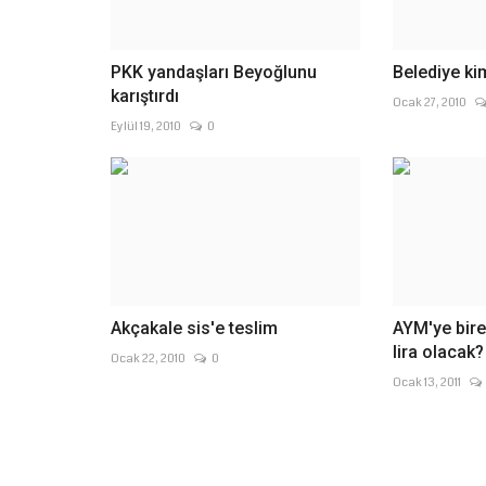
PKK yandaşları Beyoğlunu
Belediye k
karıştırdı
Ocak 27, 2010
Eylül 19, 2010
0
Akçakale sis'e teslim
AYM'ye bire
lira olacak?
Ocak 22, 2010
0
Ocak 13, 2011