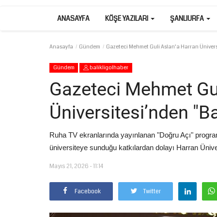
ANASAYFA
KÖŞE YAZILARI
ŞANLIURFA
Anasayfa
Gündem
Gazeteci Mehmet Guli Aslan’a Harran Ünivers
Gündem
balikligolhaber
Gazeteci Mehmet Gul
Üniversitesi’nden "B
Ruha TV ekranlarında yayınlanan "Doğru Açı" progra
üniversiteye sunduğu katkılardan dolayı Harran Üniversi
Mayıs 21, 2026 - 11:14
Facebook
Twitter