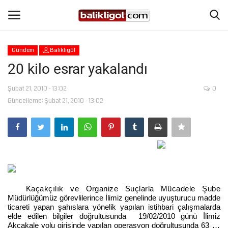
Gündem
Balıklıgöl
Giriş Yap
Kaydol
20 kilo esrar yakalandı
Anasayfa
Şubat 21, 2010 - 13:02
0
Güncelleme: Şubat 21, 2010 - 13:02
Köşe Yazıları
Magazin
Şanlıurfa
Kaçakçılık ve Organize Suçlarla Mücadele Şube
Eğitim
Müdürlüğümüz görevlilerince İlimiz genelinde uyuşturucu madde
ticareti yapan şahıslara yönelik yapılan istihbari çalışmalarda
elde edilen bilgiler doğrultusunda 19/02/2010 günü İlimiz
Spor
Akçakale yolu girişinde yapılan operasyon doğrultusunda
63 …