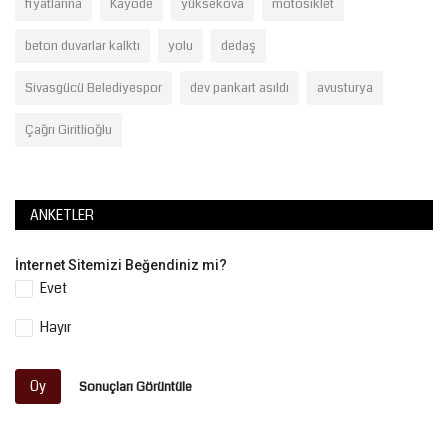
fiyatlarına
Kayode
yüksekova
motosiklet
beton duvarlar kalktı
yolu
dedaş
Sivasgücü Belediyespor
dev pankart asıldı
avusturya
Çağrı Giritlioğlu
ANKETLER
İnternet Sitemizi Beğendiniz mi?
Evet
Hayır
Oy
Sonuçları Görüntüle