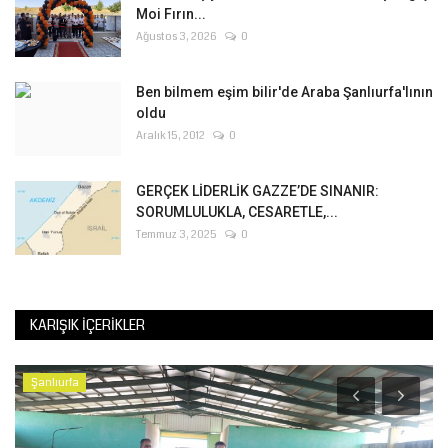
Moi Fırın...
Ağustos 3, 2026
0
Ben bilmem eşim bilir'de Araba Şanlıurfa'lının
oldu
Aralık 15, 2012
0
GERÇEK LİDERLİK GAZZE’DE SINANIR:
SORUMLULUKLA, CESARETLE,...
Temmuz 3, 2025
0
KARIŞIK İÇERIKLER
Şanlıurfa
K
F