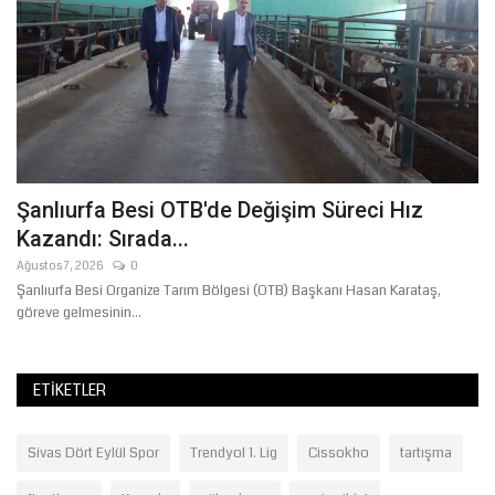
Te
Şanlıurfa Besi OTB'de Değişim Süreci Hız
Kazandı: Sırada...
Ağustos 7, 2026
0
Şanlıurfa Besi Organize Tarım Bölgesi (OTB) Başkanı Hasan Karataş,
göreve gelmesinin...
ETIKETLER
Sivas Dört Eylül Spor
Trendyol 1. Lig
Cissokho
tartışma