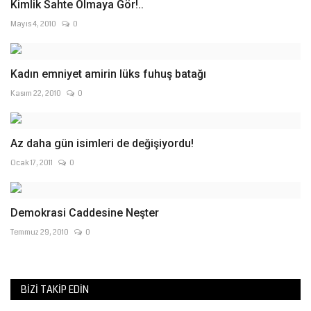
Kimlik Sahte Olmaya Gör!..
Mayıs 4, 2010
0
Kadın emniyet amirin lüks fuhuş batağı
Kasım 22, 2010
0
Az daha gün isimleri de değişiyordu!
Ocak 17, 2011
0
Demokrasi Caddesine Neşter
Temmuz 29, 2010
0
BIZI TAKIP EDIN