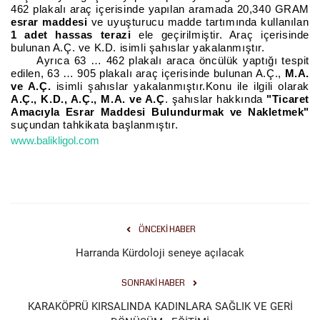
462 plakalı araç içerisinde yapılan aramada 20,340 GRAM
esrar maddesi
ve uyuşturucu madde tartımında kullanılan
Gündem
1 adet hassas terazi
ele geçirilmiştir. Araç içerisinde
bulunan A.Ç. ve K.D. isimli şahıslar yakalanmıştır.
Tekno Bilim
Ayrıca 63 … 462 plakalı araca öncülük yaptığı tespit
edilen, 63 … 905 plakalı araç içerisinde bulunan A.Ç.,
M.A.
ve A.Ç.
isimli şahıslar yakalanmıştır.Konu ile ilgili olarak
Ekonomi
A.Ç., K.D., A.Ç., M.A. ve A.Ç
. şahıslar hakkında
"Ticaret
Amacıyla Esrar Maddesi Bulundurmak ve Nakletmek"
suçundan tahkikata başlanmıştır.
Siyaset
www.balikligol.com
Galeriler
Yaşam
ÖNCEKI HABER
Künye
Harranda Kürdoloji seneye açılacak
Sağlık
SONRAKI HABER
KARAKÖPRÜ KIRSALINDA KADINLARA SAĞLIK VE GERİ
İletişim