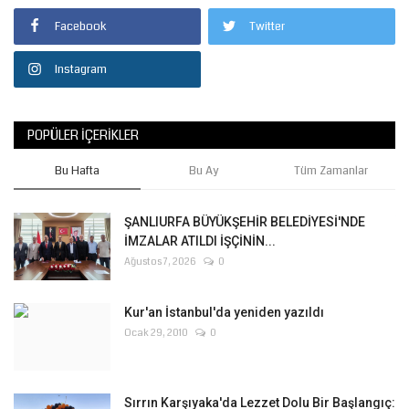
Facebook
Twitter
Instagram
POPÜLER İÇERIKLER
Bu Hafta
Bu Ay
Tüm Zamanlar
ŞANLIURFA BÜYÜKŞEHİR BELEDİYESİ'NDE
İMZALAR ATILDI İŞÇİNİN...
Ağustos 7, 2026
0
Kur'an İstanbul'da yeniden yazıldı
Ocak 29, 2010
0
Sırrın Karşıyaka'da Lezzet Dolu Bir Başlangıç: