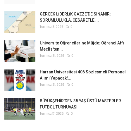
GERÇEK LİDERLİK GAZZE’DE SINANIR:
SORUMLULUKLA, CESARETLE,...
Temmuz 3, 2025
0
Üniversite Öğrencilerine Müjde: Öğrenci Affı
Meclis'ten...
Temmuz 31, 2026
0
Harran Üniversitesi 406 Sözleşmeli Personel
Alımı Yapacak!...
Temmuz 31, 2026
0
BÜYÜKŞEHİR’DEN 35 YAŞ ÜSTÜ MASTERLER
FUTBOL TURNUVASI
Temmuz 17, 2026
0