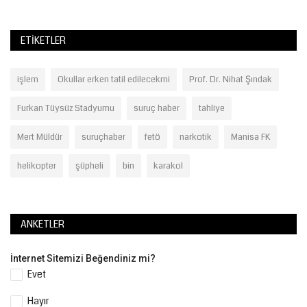
ETIKETLER
işlem
Okullar erken tatil edilecekmi
Prof. Dr. Nihat Şındak
Furkan Tüysüz Stadyumu
suruç haber
tahliye
Mert Müldür
suruçhaber
fetö
narkotik
Manisa FK
helikopter
şüpheli
bin
karakol
ANKETLER
İnternet Sitemizi Beğendiniz mi?
Evet
Hayır