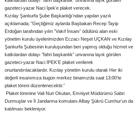
katkılardan dolayı "fahri başkanlık" unvanına layık görülen
gazeteci-yazar Naci İpek'e plaket verecek.
Gündem
Kızılay Şanlıurfa Şube Başkanlığı'ndan yapılan yazılı
açıklamada; "Geçtiğimiz aylarda Başbakan Recep Tayip
Tekno Bilim
Erdoğan tarafından yılın "Vakıf İnsanı" ödülünü alan eski
yönetim kurulu üyelerimizden Eczacı Neşet UÇKAN ve Kızılay
Ekonomi
Şanlıurfa Şubesinin kuruluşundan beri yapmış olduğu hizmet ve
katkılardan dolayı "fahri başkanlık" unvanına layık görülen
Siyaset
gazeteci-yazar Naci İPEK'E plaket verilerek
onurlandırılacaklardır. Kızılay yönetim kurulu olarak Her iki
Galeriler
değerli insanımıza bugün merkez binamızda saat 13:00'te
plaket töreni düzenlenecektir."
Yaşam
Plaket törenine Vali Nuri Okutan, Emniyet Müdürümü Sabri
Durmuşlar ve İl Jandarma komutanı Albay Şükrü Cumhur'un da
Künye
katılması bekleniyor.
Sağlık
İletişim