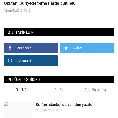
Okutan, Suriyede temaslarda bulundu
Nisan 15, 2010
0
BIZI TAKIP EDIN
Facebook
Twitter
Instagram
POPÜLER İÇERIKLER
Bu Hafta
Bu Ay
Tüm Zamanlar
Kur'an İstanbul'da yeniden yazıldı
Ocak 29, 2010
0