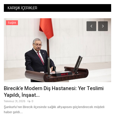
KARIŞIK İÇERIKLER
Sağlık
Birecik’e Modern Diş Hastanesi: Yer Teslimi
T
Yapıldı, İnşaat...
A
Temmuz 31, 2026
0
Ma
Şanlıurfa’nın Birecik ilçesinde sağlık altyapısını güçlendirecek müjdeli
Ül
haber geldi....
Ma