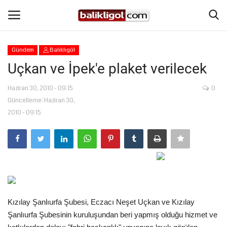
Gündem
Balıklıgöl
Giriş Yap
Kaydol
Uçkan ve İpek'e plaket verilecek
Anasayfa
Haziran 30, 2010 - 09:15
0
Güncelleme: Haziran 30,
2010 - 09:15
Köşe Yazıları
Magazin
Şanlıurfa
Eğitim
Kızılay Şanlıurfa Şubesi, Eczacı Neşet Uçkan ve Kızılay
Şanlıurfa Şubesinin kuruluşundan beri yapmış olduğu hizmet ve
Spor