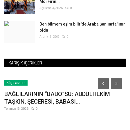
Moi Fırın...
Ağustos 3, 2026
0
Ben bilmem eşim bilir'de Araba Şanlıurfa'lının
oldu
Aralık 15, 2012
0
KARIŞIK İÇERIKLER
Köşe Yazıları
BAĞLILARININ “BABO”SU: ABDÜLHEKİM
TAŞKIN, ŞECERESİ, BABASI...
Temmuz 16, 2026
0