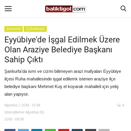
Şanlıurfa
Balıklıgöl
Giriş Yap
Kaydol
Eyyübiye'de İşgal Edilmek Üzere
Olan Araziye Belediye Başkanı
Anasayfa
Sahip Çıktı
Köşe Yazıları
Şanlıurfa'da ismi ve cizmi bilimeyen arazi mafyaları Eyyübiye
ilçesi Ruha mahallesinde işgal edilemk istenen araziye ilçe
Magazin
belediye başkanı Mehmet Kuş el koyarak mahalleli için yeliş
alan yapıyor.
Şanlıurfa
Ağustos 7, 2019 - 13:38
0
Eğitim
Güncelleme: Ağustos 26,
2019 - 09:18
Spor