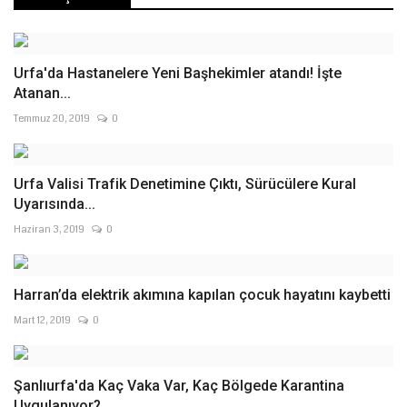
Urfa'da Hastanelere Yeni Başhekimler atandı! İşte
Atanan...
Temmuz 20, 2019
0
Urfa Valisi Trafik Denetimine Çıktı, Sürücülere Kural
Uyarısında...
Haziran 3, 2019
0
Harran’da elektrik akımına kapılan çocuk hayatını kaybetti
Mart 12, 2019
0
Şanlıurfa'da Kaç Vaka Var, Kaç Bölgede Karantina
Uygulanıyor?