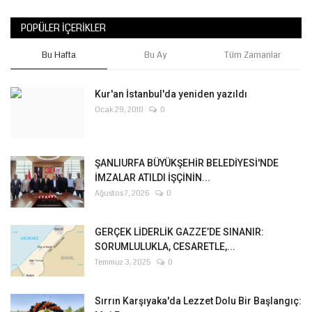
POPÜLER İÇERIKLER
Bu Hafta
Bu Ay
Tüm Zamanlar
Kur'an İstanbul'da yeniden yazıldı
Ocak 29, 2010
0
ŞANLIURFA BÜYÜKŞEHİR BELEDİYESİ'NDE
İMZALAR ATILDI İŞÇİNİN...
Ağustos 7, 2026
0
GERÇEK LİDERLİK GAZZE’DE SINANIR:
SORUMLULUKLA, CESARETLE,...
Temmuz 3, 2025
0
Sırrın Karşıyaka'da Lezzet Dolu Bir Başlangıç: