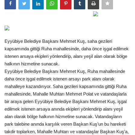
Gündem
Tekno Bilim
Ekonomi
Eyyübiye Belediye Başkanı Mehmet Kuş, saha gezileri
kapsamında gittiği Ruha mahallesinde, daha önce işgal edilmek
Siyaset
istenen arsaya ekipleri yönlendirip, alanı yeşil alan olarak bölge
halkının hizmetine sunacak.
Galeriler
Eyyübiye Belediye Başkanı Mehmet Kuş, Ruha mahallesinde
daha önce işgal edilmek istenen arsayı park alanı olarak
mahalleye kazandırıyor. Saha gezileri kapsamında gittiği Ruha
Yaşam
mahallesinde, Mahalle Muhtarı Mehmet Polat ve vatandaşlarla
bir araya gelen Eyyübiye Belediye Başkanı Mehmet Kuş, işgal
Künye
edilmek istenen arsaya anında ekipleri yönlendirip alanı yeşil
alan olarak bölge halkının hizmetine sunacak. Vatandaşların
Sağlık
park talebine anında karşılık veren Başkan Kuş’un bu hareketi
takdir toplarken, Mahalle Muhtarı ve vatandaşlar Başkan Kuş’a,
İletişim