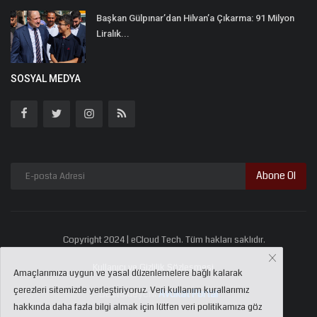
Başkan Gülpınar’dan Hilvan’a Çıkarma: 91 Milyon
Liralık...
SOSYAL MEDYA
Abone Ol
Copyright 2024 | eCloud Tech. Tüm hakları saklıdır.
Kullanıcı ve Gizlilik Sözleşmesi
Amaçlarımıza uygun ve yasal düzenlemelere bağlı kalarak
çerezleri sitemizde yerleştiriyoruz. Veri kullanım kurallarımız
Destekleyen:
Avukat Portal
hakkında daha fazla bilgi almak için lütfen veri politikamıza göz