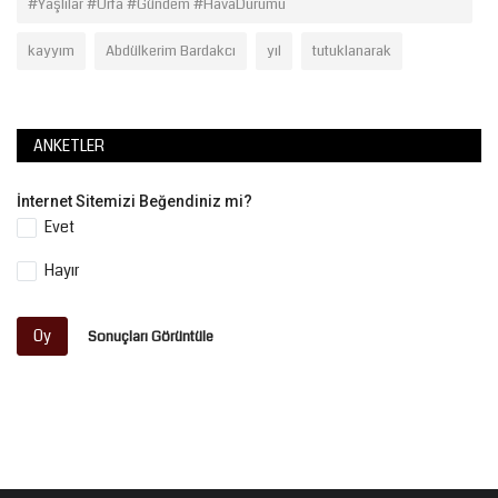
#Yaşlılar #Urfa #Gündem #HavaDurumu
kayyım
Abdülkerim Bardakcı
yıl
tutuklanarak
ANKETLER
İnternet Sitemizi Beğendiniz mi?
Evet
Hayır
Oy
Sonuçları Görüntüle