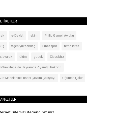
ETIKETLER
ırak
e-Devlet
ekim
Philip Gameli Awuku
Kuş
figen yüksekdağ
Erbaaspor
tcmb istifa
atlayarak
ölüm
çocuk
Cissokho
Göbeklitepe’de Bayramda Ziyaretçi Rekoru!
Kürt Meselesine İnsani Çözüm Çalıştayı
Uğurcan Çakır
ANKETLER
nternet Sitemizi Beğendiniz mi?