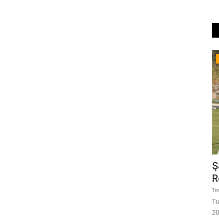
Magazin
ampına
GAİN MEDYA VE ANAHAT HOLDİNG
Ş
OPERASYONUNDA YENİ DALGA:...
R
Aralık 18, 2025
0
Te
İstanbul Cumhuriyet Başsavcılığı tarafından Anahat Holding’e
Tr
yönelik başlatılan...
20