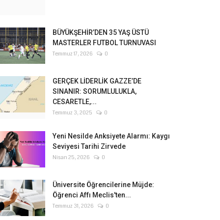
BÜYÜKŞEHİR’DEN 35 YAŞ ÜSTÜ
MASTERLER FUTBOL TURNUVASI
Temmuz 17, 2026
0
GERÇEK LİDERLİK GAZZE’DE
SINANIR: SORUMLULUKLA,
CESARETLE,...
Temmuz 3, 2025
0
Yeni Nesilde Anksiyete Alarmı: Kaygı
Seviyesi Tarihi Zirvede
Nisan 25, 2026
0
Üniversite Öğrencilerine Müjde:
Öğrenci Affı Meclis'ten...
Temmuz 31, 2026
0