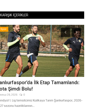
KARIŞIK İÇERIKLER
Spor
Ekonomi
anlıurfaspor’da İlk Etap Tamamlandı:
Şanlıurfa'd
ota Şimdi Bolu!
Milyon TL 
mmuz 28, 2026
0
Temmuz 11, 2026
endyol 1. Lig temsilcimiz Kızılkaya Tarım Şanlıurfaspor, 2026-
27 sezonu hazırlıklarının...