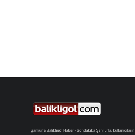
Şanlıurfa Balıklıgöl Haber - Sondakika Şanlıurfa, kullanıcıların