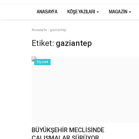
ANASAYFA
KÖŞE YAZILARI
MAGAZIN
Anasayfa
gaziantep
Etiket:
gaziantep
Siyaset
BÜYÜKŞEHİR MECLİSİNDE
ÇALIŞMALAR SÜRÜYOR