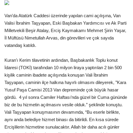
Gündem
Van’da Atatürk Caddesi üzerinde yapılan cami açılışına, Van
Valisi İbrahim Taşyapan, Eski Başbakan Yardımcısı ve Ak Parti
Tekno Bilim
Milletvekili Beşir Atalay, Erciş Kaymakamı Mehmet Şirin Yaşar,
İl Müftüsü Nimetullah Arvas, din görevlileri ve çok sayıda
Ekonomi
vatandaş katıldı.
Galeriler
Kuran’ı Kerim tilavetinin ardından, Başbakanlık Toplu konut
İdaresi (TOKİ) tarafından 10 milyon liraya yaptırılan 2 bin 500
Siyaset
kişilik caminin ibadete açılışında konuşan Vali İbrahim
Taşyapan, caminin ilçe halkına hayırlı olmasını dileyerek, ”Kara
Künye
Yusuf Paşa Camisi 2013 Van depreminde çok büyük hasar
gördü. 4 yıl sonra Camiler Haftası’nda güzel bir Cuma gününde
Yaşam
biz de bu hizmetin açılmasını vesile olduk.” şeklinde konuştu.
Vali Taşyapan konuşmasının devamında, “Bu eserle birlikte,
Sağlık
aynı anda belediye hizmet binası da bitirildi. En kısa sürede
Ercişlilerin hizmetine sunulacaktır. Allah bir daha acılı günler
İletişim