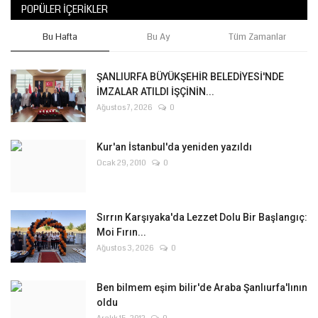
POPÜLER İÇERIKLER
Bu Hafta
Bu Ay
Tüm Zamanlar
ŞANLIURFA BÜYÜKŞEHİR BELEDİYESİ'NDE
İMZALAR ATILDI İŞÇİNİN...
Ağustos 7, 2026
0
Kur'an İstanbul'da yeniden yazıldı
Ocak 29, 2010
0
Sırrın Karşıyaka'da Lezzet Dolu Bir Başlangıç:
Moi Fırın...
Ağustos 3, 2026
0
Ben bilmem eşim bilir'de Araba Şanlıurfa'lının
oldu