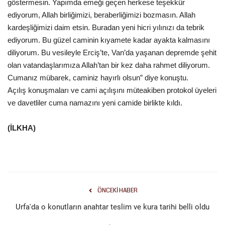
göstermesin. Yapımda emeği geçen herkese teşekkür
ediyorum, Allah birliğimizi, beraberliğimizi bozmasın. Allah
Kültür Sanat
kardeşliğimizi daim etsin. Buradan yeni hicri yılınızı da tebrik
ediyorum. Bu güzel caminin kıyamete kadar ayakta kalmasını
diliyorum. Bu vesileyle Erciş’te, Van’da yaşanan depremde şehit
olan vatandaşlarımıza Allah’tan bir kez daha rahmet diliyorum.
Cumanız mübarek, caminiz hayırlı olsun” diye konuştu.
Açılış konuşmaları ve cami açılışını müteakiben protokol üyeleri
ve davetliler cuma namazını yeni camide birlikte kıldı.
(İLKHA)
ÖNCEKI HABER
Urfa'da o konutların anahtar teslim ve kura tarihi belli oldu