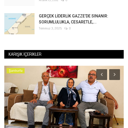
Aralık 15, 2012
0
GERÇEK LİDERLİK GAZZE’DE SINANIR:
SORUMLULUKLA, CESARETLE,...
Temmuz 3, 2025
0
KARIŞIK İÇERIKLER
Şanlıurfa