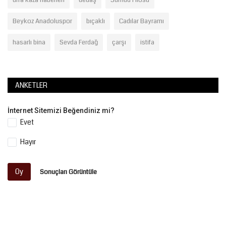
urfa kaza haberleri
dedaş
Sumud Filosu
Beykoz Anadoluspor
bıçaklı
Cadılar Bayramı
hasarlı bina
Sevda Ferdağ
çarşı
istifa
ANKETLER
İnternet Sitemizi Beğendiniz mi?
Evet
Hayır
Oy
Sonuçları Görüntüle