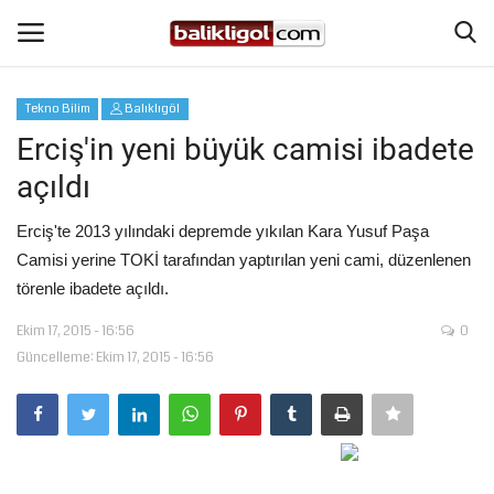
Tekno Bilim
Balıklıgöl
Giriş Yap
Kaydol
Erciş'in yeni büyük camisi ibadete
açıldı
Anasayfa
Erciş'te 2013 yılındaki depremde yıkılan Kara Yusuf Paşa
Köşe Yazıları
Camisi yerine TOKİ tarafından yaptırılan yeni cami, düzenlenen
törenle ibadete açıldı.
Eğitim
Ekim 17, 2015 - 16:56
0
Güncelleme: Ekim 17, 2015 - 16:56
Magazin
Şanlıurfa
Spor