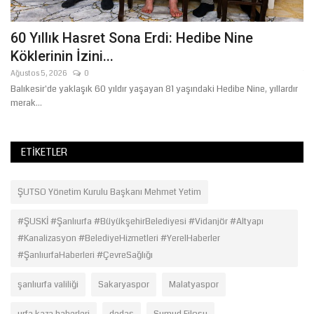
60 Yıllık Hasret Sona Erdi: Hedibe Nine
Ş
Köklerinin İzini...
D
Ağustos 5, 2026
0
Te
Balıkesir'de yaklaşık 60 yıldır yaşayan 81 yaşındaki Hedibe Nine, yıllardır
Şa
merak...
ge
ETIKETLER
ŞUTSO Yönetim Kurulu Başkanı Mehmet Yetim
#ŞUSKİ #Şanlıurfa #BüyükşehirBelediyesi #Vidanjör #Altyapı
#Kanalizasyon #BelediyeHizmetleri #YerelHaberler
#ŞanlıurfaHaberleri #ÇevreSağlığı
şanlıurfa valiliği
Sakaryaspor
Malatyaspor