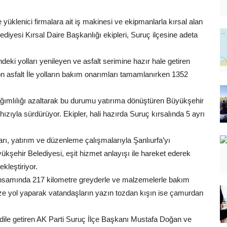
yüklenici firmalara ait iş makinesi ve ekipmanlarla kırsal alan
iyesi Kırsal Daire Başkanlığı ekipleri, Suruç ilçesine adeta
deki yolları yenileyen ve asfalt serimine hazır hale getiren
n asfalt İle yolların bakım onarımları tamamlanırken 1352
ağımlılığı azaltarak bu durumu yatırıma dönüştüren Büyükşehir
hızıyla sürdürüyor. Ekipler, hali hazırda Suruç kırsalında 5 ayrı
rı, yatırım ve düzenleme çalışmalarıyla Şanlıurfa’yı
yükşehir Belediyesi, eşit hizmet anlayışı ile hareket ederek
kleştiriyor.
kapsamında 217 kilometre greyderle ve malzemelerle bakım
lize yol yaparak vatandaşların yazın tozdan kışın ise çamurdan
dile getiren AK Parti Suruç İlçe Başkanı Mustafa Doğan ve