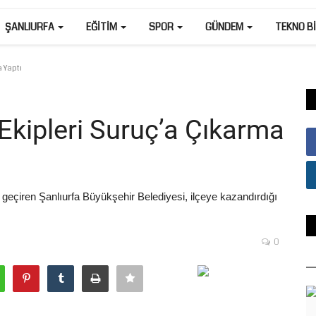
ŞANLIURFA
EĞITIM
SPOR
GÜNDEM
TEKNO B
 Yaptı
Ekipleri Suruç’a Çıkarma
a geçiren Şanlıurfa Büyükşehir Belediyesi, ilçeye kazandırdığı
0