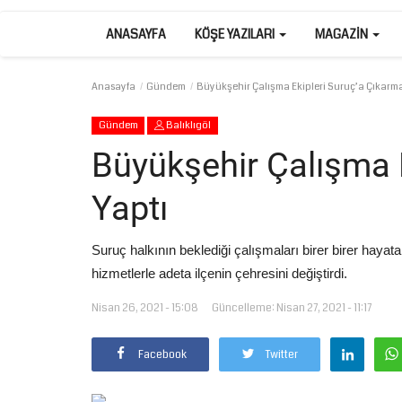
ANASAYFA
KÖŞE YAZILARI
MAGAZIN
Anasayfa
Gündem
Büyükşehir Çalışma Ekipleri Suruç’a Çıkarma
Gündem
Balıklıgöl
Büyükşehir Çalışma 
Yaptı
Suruç halkının beklediği çalışmaları birer birer hayat
hizmetlerle adeta ilçenin çehresini değiştirdi.
Nisan 26, 2021 - 15:08
Güncelleme: Nisan 27, 2021 - 11:17
Facebook
Twitter