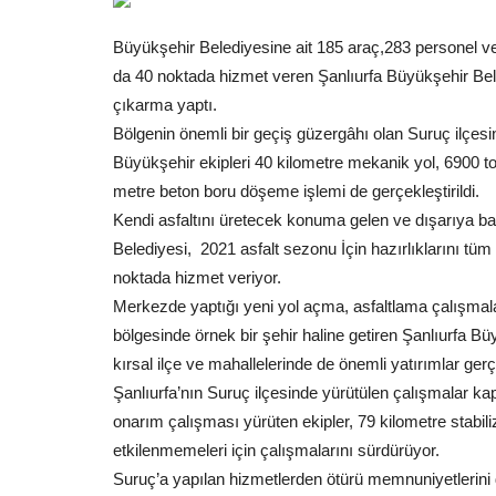
Büyükşehir Belediyesine ait 185 araç,283 personel ve 
da 40 noktada hizmet veren Şanlıurfa Büyükşehir Beled
çıkarma yaptı.
Bölgenin önemli bir geçiş güzergâhı olan Suruç ilçesin
Büyükşehir ekipleri 40 kilometre mekanik yol, 6900 to
metre beton boru döşeme işlemi de gerçekleştirildi.
Kendi asfaltını üretecek konuma gelen ve dışarıya b
Belediyesi, 2021 asfalt sezonu İçin hazırlıklarını tüm 
noktada hizmet veriyor.
Merkezde yaptığı yeni yol açma, asfaltlama çalışmala
bölgesinde örnek bir şehir haline getiren Şanlıurfa Bü
kırsal ilçe ve mahallelerinde de önemli yatırımlar gerçe
Şanlıurfa’nın Suruç ilçesinde yürütülen çalışmalar 
onarım çalışması yürüten ekipler, 79 kilometre stabi
etkilenmemeleri için çalışmalarını sürdürüyor.
Suruç’a yapılan hizmetlerden ötürü memnuniyetlerini 