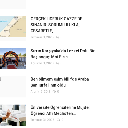
GERÇEK LİDERLİK GAZZE’DE
SINANIR: SORUMLULUKLA,
CESARETLE,...
Temmuz 3, 2025
0
Sırrın Karşıyaka'da Lezzet Dolu Bir
Başlangıç: Moi Fırın...
Ağustos 3, 2026
0
Ben bilmem eşim bilir'de Araba
Şanlıurfa'lının oldu
Aralık 15, 2012
0
Üniversite Öğrencilerine Müjde:
Öğrenci Affı Meclis'ten...
Temmuz 31, 2026
0