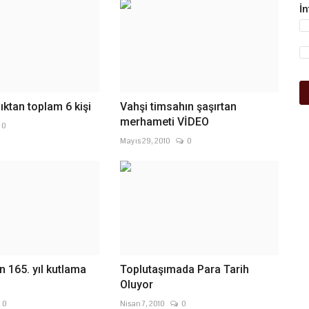
İ
ıktan toplam 6 kişi
Vahşi timsahın şaşırtan
merhameti VİDEO
0
Mayıs 29, 2010
0
 165. yıl kutlama
Toplutaşımada Para Tarih
Oluyor
0
Nisan 7, 2010
0