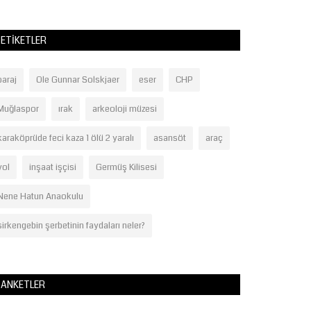
ETIKETLER
baraj
Ole Gunnar Solskjaer
eser
CHP
Muğlaspor
ırak
arkeoloji müzesi
karaköprüde feci kaza 1 ölü 2 yaralı
asansöt
araç
yol
inşaat işçisi
Germüş Kilisesi
Nene Hatun Anaokulu
sirkengebin şerbetinin faydaları neler?
ANKETLER