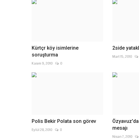
Kürtçr köy isimlerine
2side yatakl
soruşturma
Mart 15, 2010
Kasım 9, 2010
0
Polis Bekir Polata son görev
Özyavuz'dan
mesajı
Eylül 28, 2010
0
Nisan 7, 2010