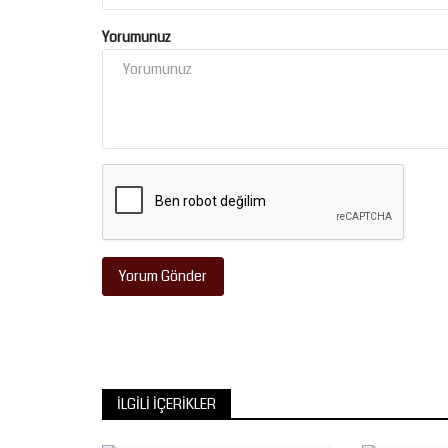
Yorumunuz
Yorum Gönder
İLGILI İÇERIKLER