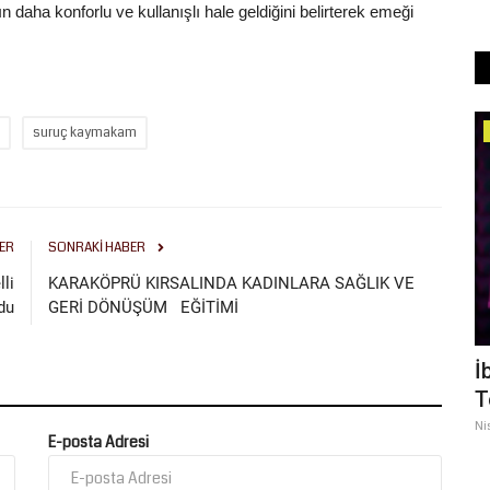
n daha konforlu ve kullanışlı hale geldiğini belirterek emeği
Spor
suruç kaymakam
ER
SONRAKI HABER
lli
KARAKÖPRÜ KIRSALINDA KADINLARA SAĞLIK VE
du
GERİ DÖNÜŞÜM EĞİTİMİ
e Terk
Şanlıurfaspor, Bolu Kampının İkinci
İ
Etabına Başlıyor
T
Ağustos 1, 2026
0
Ni
E-posta Adresi
de bulunan