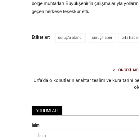
bölge muhtarları Büyükşehir’in çalışmalarıyla yollarını
geçen herkese teşekkür etti.
Etiketler:
Siyaset
suruç'a atandı
suruç haber
urfa haber
ÖNCEKI HAB
Urfa'da o konutların anahtar teslim ve kura tarihi be
ol
Karaköprü Yaşam Park Çürümey
YORUMLAR
Edildi: Milyonluk Yaşam...
Temmuz 1, 2026
0
İsim
Karaköprü Yaşam Park kompleksinde incelemeler
HÜDA PAR İlçe Başkanı Mustafa...