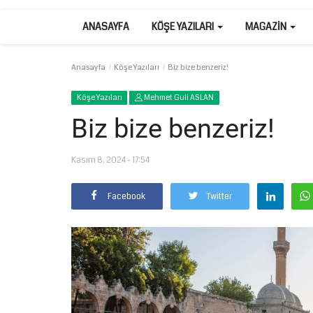
ANASAYFA
KÖŞE YAZILARI
MAGAZIN
Anasayfa
Köşe Yazıları
Biz bize benzeriz!
Köşe Yazıları
Mehmet Guli ASLAN
Biz bize benzeriz!
Kasım 8, 2024 - 17:54
Facebook
Twitter