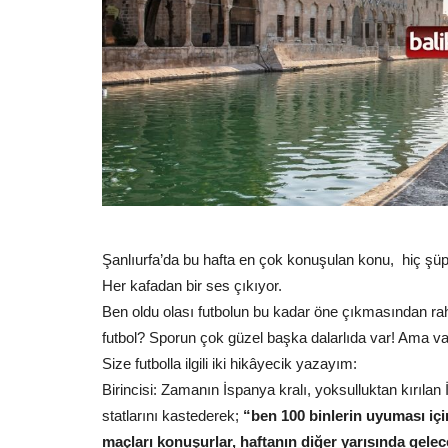
Şanlıurfa’da bu hafta en çok konuşulan konu, hiç şüp
Her kafadan bir ses çıkıyor.
Ben oldu olası futbolun bu kadar öne çıkmasından ra
futbol? Sporun çok güzel başka dalarlıda var! Ama var
Size futbolla ilgili iki hikâyecik yazayım:
Birincisi: Zamanın İspanya kralı, yoksulluktan kırılan 
statlarını kastederek;
“ben 100 binlerin uyuması içi
maçları konuşurlar, haftanın diğer yarısında gele