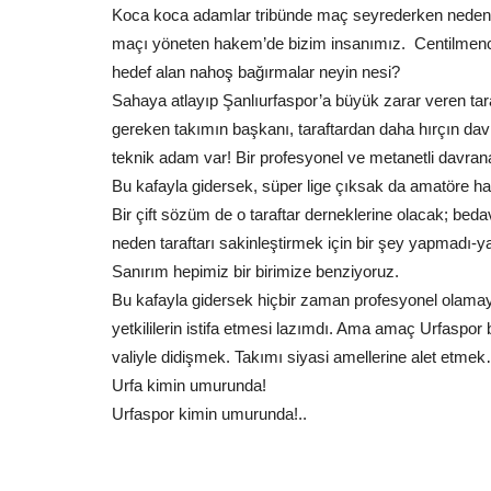
Koca koca adamlar tribünde maç seyrederken neden k
maçı yöneten hakem’de bizim insanımız. Centilmenc
hedef alan nahoş bağırmalar neyin nesi?
Sahaya atlayıp Şanlıurfaspor’a büyük zarar veren tar
gereken takımın başkanı, taraftardan daha hırçın dav
teknik adam var! Bir profesyonel ve metanetli davran
Bu kafayla gidersek, süper lige çıksak da amatöre h
Bir çift sözüm de o taraftar derneklerine olacak; bed
neden taraftarı sakinleştirmek için bir şey yapmadı-
Sanırım hepimiz bir birimize benziyoruz.
Bu kafayla gidersek hiçbir zaman profesyonel olamay
yetkililerin istifa etmesi lazımdı. Ama amaç Urfaspo
valiyle didişmek. Takımı siyasi amellerine alet etme
Urfa kimin umurunda!
Urfaspor kimin umurunda!..