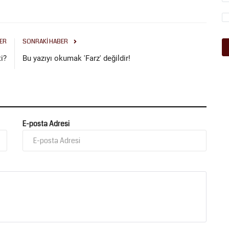
ER
SONRAKI HABER
i?
Bu yazıyı okumak 'Farz' değildir!
E-posta Adresi