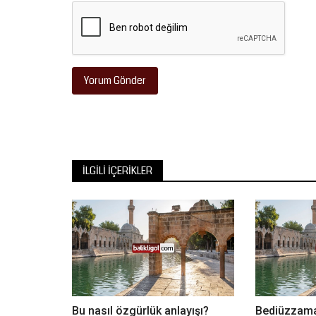
Yorum Gönder
İLGILI İÇERIKLER
Bu nasıl özgürlük anlayışı?
Bediüzzama