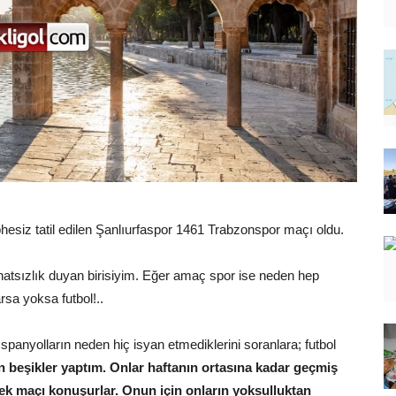
hesiz tatil edilen Şanlıurfaspor 1461 Trabzonspor maçı oldu.
hatsızlık duyan birisiyim. Eğer amaç spor ise neden hep
sa yoksa futbol!..
İspanyolların neden hiç isyan etmediklerini soranlara; futbol
n beşikler yaptım. Onlar haftanın ortasına kadar geçmiş
cek maçı konuşurlar. Onun için onların yoksulluktan