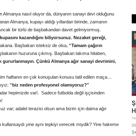
kan Almanya nasıl oluyor da, dünyanın sanayi devi olduğunu
zanan Almanya, kupayı aldığı yıllardan birinde, zamanın
Ancak bir türlü de başbakandan davet gelmiyormuş.
Köşe Yazıları
kupasını kazandığını biliyorsunuz. Nezaket gereği,
akana. Başbakan isteksiz de olsa,
“Tamam çağırın
başbakanın huzuruna çıkmış. Başbakan takıma hitaben,
 gururlanmayın. Çünkü Almanya ağır sanayi devrimini,
elim haftanın en çok konuşulan konusu tatil edilen maça…
ıyız;
“biz neden profesyonel olamıyoruz?”
adar hepimizde var!. Sadece futbolda değil işçisinden
r!
landı:
HER CANLI ÖLÜMÜ TADACAKTIR
Ş
uz var; adalet terazisi olsun ama bizim için daima ağır
H
Ağustos 5, 2026
0
Te
in kullansaydı yine aynı tepkiyi verecek miydik? Yine hakeme
faspor, 2026-
20
Şa