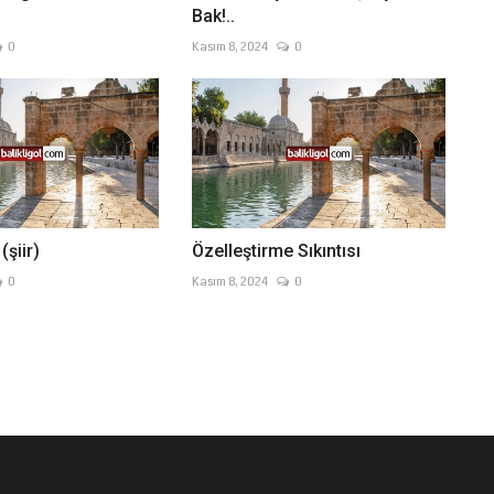
Bak!..
0
Kasım 8, 2024
0
şiir)
Özelleştirme Sıkıntısı
0
Kasım 8, 2024
0