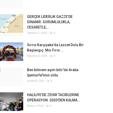
GERÇEK LİDERLİK GAZZE’DE
SINANIR: SORUMLULUKLA,
CESARETLE,...
Temmuz 3, 2025
0
Sırrın Karşıyaka'da Lezzet Dolu Bir
Başlangıç: Moi Fırın...
Ağustos 3, 2026
0
Ben bilmem eşim bilir'de Araba
Şanlıurfa'lının oldu
Aralık 15, 2012
0
HALİLİYE'DE ZEHİR TACİRLERİNE
OPERASYON: 2020’DEN KALMA...
Nisan 1, 2026
0