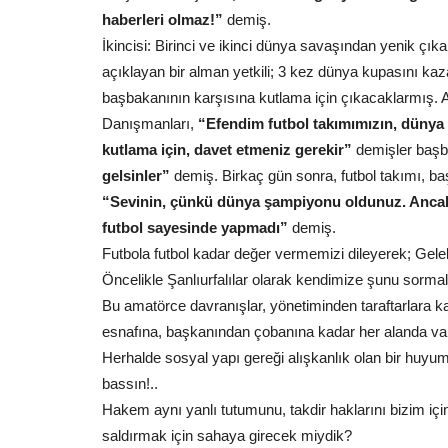
haberleri olmaz!”
demiş.
İkincisi: Birinci ve ikinci dünya savaşından yenik çı
açıklayan bir alman yetkili; 3 kez dünya kupasını ka
başbakanının karşısına kutlama için çıkacaklarmış. 
Spor
Danışmanları,
“Efendim futbol takımımızın, dünya 
kutlama için, davet etmeniz gerekir”
demişler başb
gelsinler”
demiş. Birkaç gün sonra, futbol takımı, 
“Sevinin, çünkü dünya şampiyonu oldunuz. Ancak
futbol sayesinde yapmadı”
demiş.
Futbola futbol kadar değer vermemizi dileyerek; Gel
Öncelikle Şanlıurfalılar olarak kendimize şunu sormal
Bu amatörce davranışlar, yönetiminden taraftarlara k
esnafına, başkanından çobanına kadar her alanda va
Şanlıurfaspor’da İlk Etap Tamam
Herhalde sosyal yapı gereği alışkanlık olan bir huyum
Rota Şimdi Bolu!
bassın!..
Temmuz 28, 2026
0
Hakem aynı yanlı tutumunu, takdir haklarını bizim iç
Trendyol 1. Lig temsilcimiz Kızılkaya Tarım Şanlıur
2027 sezonu hazırlıklarının...
saldırmak için sahaya girecek miydik?