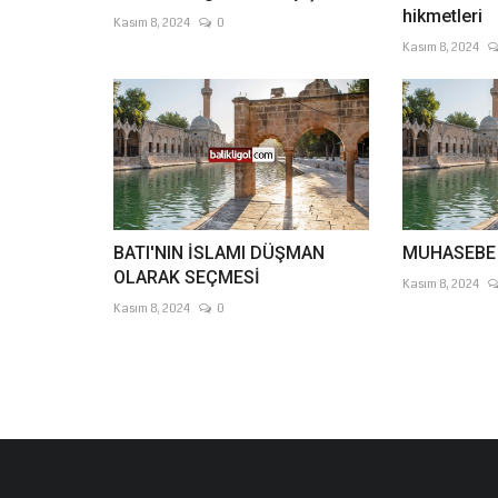
hikmetleri
Kasım 8, 2024
0
Kasım 8, 2024
BATI'NIN İSLAMI DÜŞMAN
MUHASEBE (
OLARAK SEÇMESİ
Kasım 8, 2024
Kasım 8, 2024
0