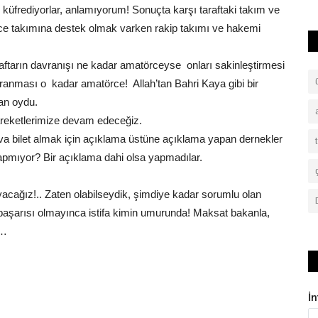
üfrediyorlar, anlamıyorum! Sonuçta karşı taraftaki takım ve
e takımına destek olmak varken rakip takımı ve hakemi
aftarın davranışı ne kadar amatörceyse onları sakinleştirmesi
ranması o kadar amatörce! Allah’tan Bahri Kaya gibi bir
an oydu.
areketlerimize devam edeceğiz.
ava bilet almak için açıklama üstüne açıklama yapan dernekler
yapmıyor? Bir açıklama dahi olsa yapmadılar.
acağız!.. Zaten olabilseydik, şimdiye kadar sorumlu olan
r başarısı olmayınca istifa kimin umurunda! Maksat bakanla,
k…
İ