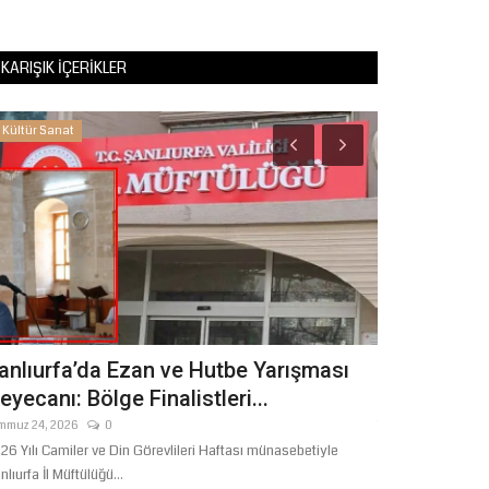
KARIŞIK İÇERIKLER
Kültür Sanat
Sağlık
anlıurfa’da Ezan ve Hutbe Yarışması
Şanlıurfa'
eyecanı: Bölge Finalistleri...
Olan Tedavi:
mmuz 24, 2026
0
Temmuz 14, 2026
26 Yılı Camiler ve Din Görevlileri Haftası münasebetiyle
Şanlıurfa Mehmet 
nlıurfa İl Müftülüğü...
Cildiye Kliniği Uzm