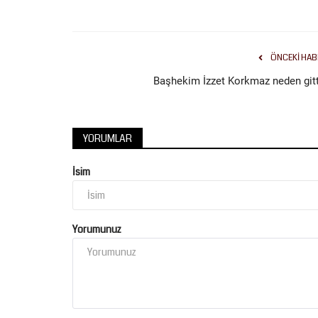
ÖNCEKI HAB
Başhekim İzzet Korkmaz neden gitt
YORUMLAR
İsim
Yorumunuz