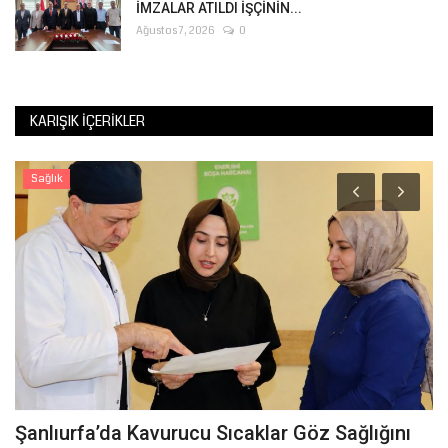
İMZALAR ATILDI İŞÇİNİN...
Ağustos 7, 2026
0
KARIŞIK İÇERIKLER
Sağlık
Şanlıurfa’da Kavurucu Sıcaklar Göz Sağlığını
İ