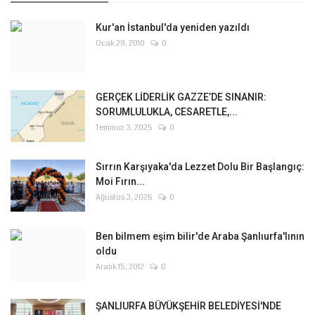
Kur'an İstanbul'da yeniden yazıldı
Ocak 29, 2010
0
GERÇEK LİDERLİK GAZZE’DE SINANIR:
SORUMLULUKLA, CESARETLE,...
Temmuz 3, 2025
0
Sırrın Karşıyaka'da Lezzet Dolu Bir Başlangıç:
Moi Fırın...
Ağustos 3, 2026
0
Ben bilmem eşim bilir'de Araba Şanlıurfa'lının
oldu
Aralık 15, 2012
0
ŞANLIURFA BÜYÜKŞEHİR BELEDİYESİ'NDE