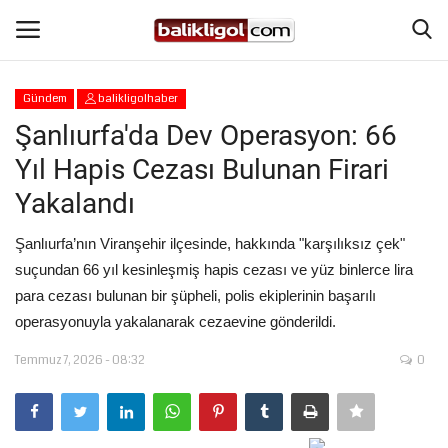
Gündem
balikligolhaber
Giriş Yap
Kaydol
Şanlıurfa'da Dev Operasyon: 66
Yıl Hapis Cezası Bulunan Firari
Anasayfa
Yakalandı
Köşe Yazıları
Şanlıurfa’nın Viranşehir ilçesinde, hakkında "karşılıksız çek"
suçundan 66 yıl kesinleşmiş hapis cezası ve yüz binlerce lira
Magazin
para cezası bulunan bir şüpheli, polis ekiplerinin başarılı
operasyonuyla yakalanarak cezaevine gönderildi.
Şanlıurfa
Temmuz 7, 2026 - 08:32
0
Eğitim
Spor