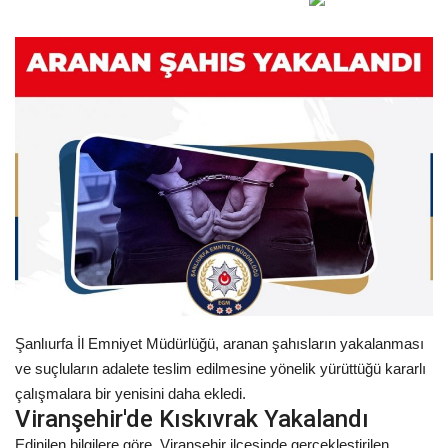
Gündem
Tekno Bilim
Ekonomi
Siyaset
Galeriler
Yaşam
Künye
Şanlıurfa İl Emniyet Müdürlüğü, aranan şahısların yakalanması
ve suçluların adalete teslim edilmesine yönelik yürüttüğü kararlı
Sağlık
çalışmalara bir yenisini daha ekledi.
Viranşehir'de Kıskıvrak Yakalandı
İletişim
Edinilen bilgilere göre, Viranşehir ilçesinde gerçekleştirilen