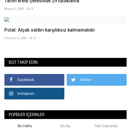
Tarım kredi çetesinde 29 tutuklama
Mayıs 17, 2010
0
Polat: Alçak saldırı karşılıksız kalmamalıdır
Haziran 4, 2010
0
BIZI TAKIP EDIN
Facebook
Twitter
Instagram
POPÜLER İÇERIKLER
Bu Hafta
Bu Ay
Tüm Zamanlar