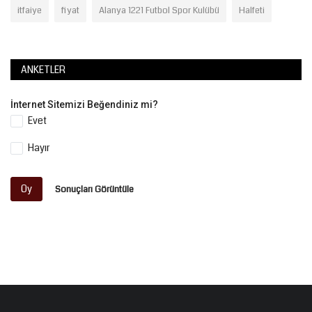
itfaiye
fiyat
Alanya 1221 Futbol Spor Kulübü
Halfeti
ANKETLER
İnternet Sitemizi Beğendiniz mi?
Evet
Hayır
Oy
Sonuçları Görüntüle