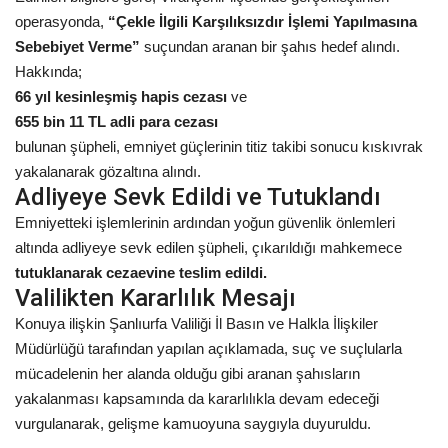
operasyonda,
“Çekle İlgili Karşılıksızdır İşlemi Yapılmasına
Kültür Sanat
Sebebiyet Verme”
suçundan aranan bir şahıs hedef alındı.
Hakkında;
66 yıl kesinleşmiş hapis cezası
ve
655 bin 11 TL adli para cezası
bulunan şüpheli, emniyet güçlerinin titiz takibi sonucu kıskıvrak
yakalanarak gözaltına alındı.
Adliyeye Sevk Edildi ve Tutuklandı
Emniyetteki işlemlerinin ardından yoğun güvenlik önlemleri
altında adliyeye sevk edilen şüpheli, çıkarıldığı mahkemece
tutuklanarak cezaevine teslim edildi.
Valilikten Kararlılık Mesajı
Konuya ilişkin Şanlıurfa Valiliği İl Basın ve Halkla İlişkiler
Müdürlüğü tarafından yapılan açıklamada, suç ve suçlularla
mücadelenin her alanda olduğu gibi aranan şahısların
yakalanması kapsamında da kararlılıkla devam edeceği
vurgulanarak, gelişme kamuoyuna saygıyla duyuruldu.