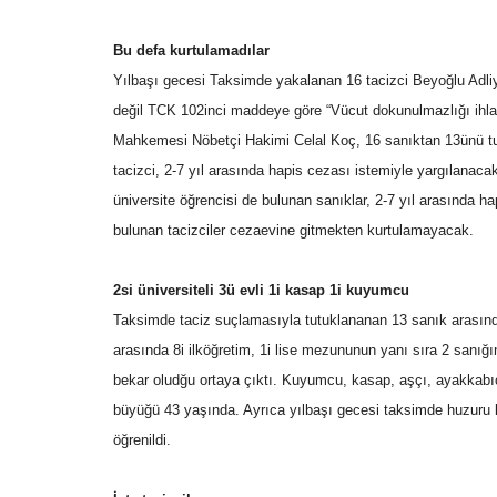
Bu defa kurtulamadılar
Yılbaşı gecesi Taksimde yakalanan 16 tacizci Beyoğlu Adliye
değil TCK 102inci maddeye göre “Vücut dokunulmazlığı ihl
Dünya
Mahkemesi Nöbetçi Hakimi Celal Koç, 16 sanıktan 13ünü tu
tacizci, 2-7 yıl arasında hapis cezası istemiyle yargılanac
üniversite öğrencisi de bulunan sanıklar, 2-7 yıl arasında h
bulunan tacizciler cezaevine gitmekten kurtulamayacak.
2si üniversiteli 3ü evli 1i kasap 1i kuyumcu
Taksimde taciz suçlamasıyla tutuklananan 13 sanık arasında 
arasında 8i ilköğretim, 1i lise mezununun yanı sıra 2 sanığın
Ankara'dan Peş Peşe Açıklamal
bekar oludğu ortaya çıktı. Kuyumcu, kasap, aşçı, ayakkabıcı
İran Geriliminin Ardından...
büyüğü 43 yaşında. Ayrıca yılbaşı gecesi taksimde huzuru k
Haziran 15, 2026
0
öğrenildi.
ABD-İran arasındaki kritik sürecin sona ermesiyle b
Ankara'dan peş peşe açıklamalar...