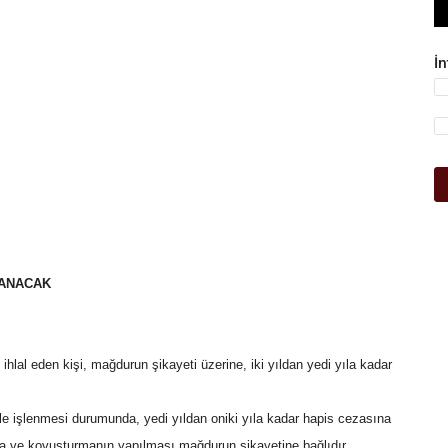
İ
LANACAK
ihlal eden kişi, mağdurun şikayeti üzerine, iki yıldan yedi yıla kadar
yle işlenmesi durumunda, yedi yıldan oniki yıla kadar hapis cezasına
rma ve kovuşturmanın yapılması mağdurun şikayetine bağlıdır.