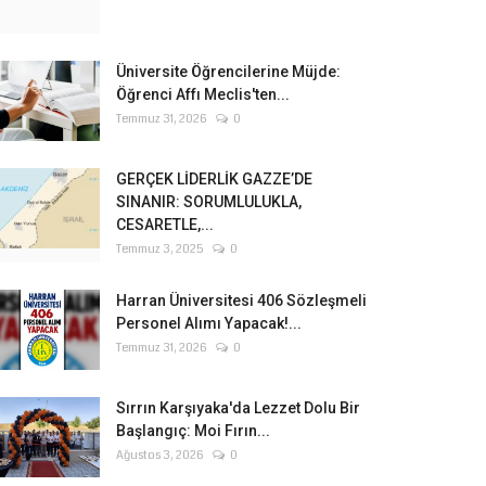
Üniversite Öğrencilerine Müjde:
Öğrenci Affı Meclis'ten...
Temmuz 31, 2026
0
GERÇEK LİDERLİK GAZZE’DE
SINANIR: SORUMLULUKLA,
CESARETLE,...
Temmuz 3, 2025
0
Harran Üniversitesi 406 Sözleşmeli
Personel Alımı Yapacak!...
Temmuz 31, 2026
0
Sırrın Karşıyaka'da Lezzet Dolu Bir
Başlangıç: Moi Fırın...
Ağustos 3, 2026
0