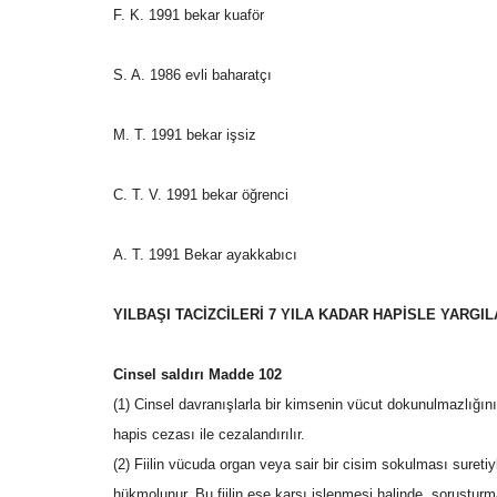
F. K. 1991 bekar kuaför
S. A. 1986 evli baharatçı
M. T. 1991 bekar işsiz
C. T. V. 1991 bekar öğrenci
A. T. 1991 Bekar ayakkabıcı
YILBAŞI TACİZCİLERİ 7 YILA KADAR HAPİSLE YARGI
Cinsel saldırı Madde 102
(1) Cinsel davranışlarla bir kimsenin vücut dokunulmazlığını 
hapis cezası ile cezalandırılır.
(2) Fiilin vücuda organ veya sair bir cisim sokulması sureti
hükmolunur. Bu fiilin eşe karşı işlenmesi halinde, soruştu