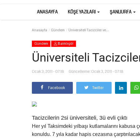
ANASAYFA
KÖŞE YAZILARI
ŞANLIURFA
Anasayfa
Gündem
Üniversiteli Tacizciler ve...
Gündem
Balıklıgöl
Üniversiteli Tacizciler
Ocak 3, 2011 - 07:18
Güncelleme: Ocak 3, 2011 - 07:18
Facebook
Twitter
Tacizcilerin 2si üniversiteli, 3ü evli çıktı
Her yıl Taksimdeki yılbaşı kutlamalarını kabusa ç
konuldu. 7 yıla kadar hapis cezasına çarptırılacak t