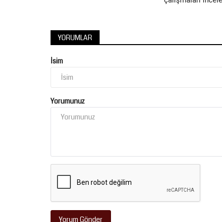
çalışmaları incele
YORUMLAR
İsim
Yorumunuz
Yorum Gönder