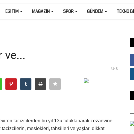
EĞITIM
MAGAZIN
SPOR
GÜNDEM
TEKNO B
 ve...
0
eviren tacizcilerden bu yıl 13ü tutuklanarak cezaevine
acizcilerin, meslekleri, tahsilleri ve yaşları dikkat