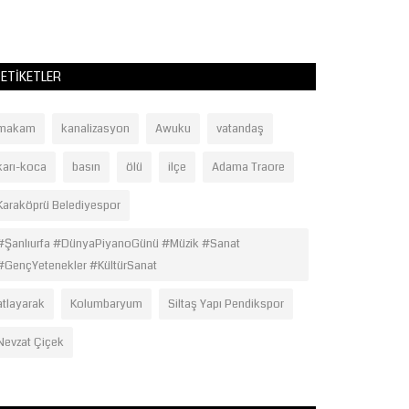
ETIKETLER
makam
kanalizasyon
Awuku
vatandaş
karı-koca
basın
ölü
ilçe
Adama Traore
Karaköprü Belediyespor
#Şanlıurfa #DünyaPiyanoGünü #Müzik #Sanat
#GençYetenekler #KültürSanat
atlayarak
Kolumbaryum
Siltaş Yapı Pendikspor
Nevzat Çiçek