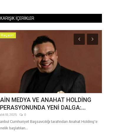
KARIŞIK İÇERIKLER
Magazin
Gündem
AİN MEDYA VE ANAHAT HOLDİNG
Büyükşehir’
PERASYONUNDA YENİ DALGA:...
29 Kilometre
alık 18, 2025
0
Ağustos 3, 2026
tanbul Cumhuriyet Başsavcılığı tarafından Anahat Holding’e
Şanlıurfa Büyükşehi
nelik başlatılan...
bağlayan 29 kilome