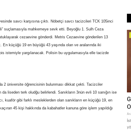
sinde savcı karşısına çıktı. Nöbetçi savcı tacizcileri TCK 105inci
ali” suçlamasıyla mahkemeye sevk etti. Beyoğlu 1. Sulh Ceza
Dünya
tuklayarak cezaevine gönderdi. Metris Cezaevine gönderilen 13
ak. En küçüğü 19 en büyüğü 43 yaşında olan ve aralarında iki
apis istemiyle yargılanacak. Polisin bu uygulamasıyla elle tacizde
2 üniversite öğrencisinin bulunması dikkat çekti. Tacizciler
 da liseden terk oludğu belirlendi. Sanıkların 3nün evli 10 sanığın ise
ar: ABD-
Moro Müslümanlarının Yarım Asırlık
G
, kuaför gibi farklı mesleklerden olan sanıkların en küçüğü 19, en
Mücadelesine Şanlıurfa...
O
açıran 45 kişi hakkında da kabahatler kanuna göre işlem yapıldığı
Haziran 30, 2026
0
Ar
irlikte
Filipinler hükümetinin baskılarına karşı yarım asırdan fazla bir
İs
süredir varlık...
yö