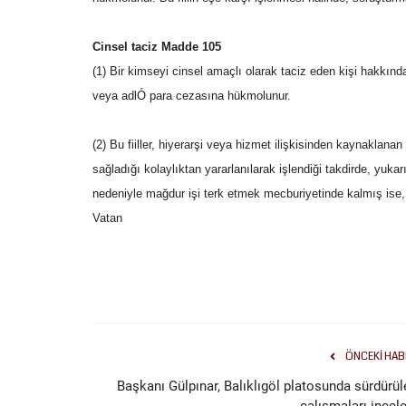
Cinsel taciz Madde 105
(1) Bir kimseyi cinsel amaçlı olarak taciz eden kişi hakkın
veya adlÓ para cezasına hükmolunur.
(2) Bu fiiller, hiyerarşi veya hizmet ilişkisinden kaynaklan
sağladığı kolaylıktan yararlanılarak işlendiği takdirde, yukarı
nedeniyle mağdur işi terk etmek mecburiyetinde kalmış ise,
Vatan
ÖNCEKI HAB
Başkanı Gülpınar, Balıklıgöl platosunda sürdürül