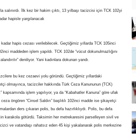
 salınırdı. İlk kez bir hakim çıktı, 13 yılbaşı tacizcisi için TCK 102yi
kadar hapisle yargılanacak
 kadar hapis cezası verilebilecek. Geçtiğimiz yıllarda TCK 105inci
102inci maddeden işlem yapıldı. TCK 102de “vücut dokunulmazlığını
zalandırılır” deniliyor. Yani kadınlara dokunan yandı.
izcilere bu kez cezaevi yolu göründü. Geçtiğimiz yıllardaki
etçi olmayınca, tacizciler hakkında Türk Ceza Kanununun (TCK)
iz” kapsamında işlem yapılıyor, ya da “Kabahatler Kanuna” göre ufak
r ceza öngören “Cinsel Saldırı” başlıklı 102inci madde ise şikayetçi
alardan ders çıkaran polis, bu defa hazırlıklıydı. Polis, bu defa
çin karakola götürdü. Taksimin her metrekaresini parselleyen sivil ve
tacizci ve vatandaşı rahatsız eden 45 kişi yakalanarak polis merkezine