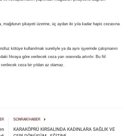
da, mağdurun şikayeti üzerine, üç aydan iki yıla kadar hapis cezasına
an nüfuz kötüye kullanılmak suretiyle ya da aynı işyerinde çalışmanın
daki fıkraya göre verilecek ceza yarı oranında artırılır. Bu fiil
 verilecek ceza bir yıldan az olamaz.
ER
SONRAKI HABER
en
KARAKÖPRÜ KIRSALINDA KADINLARA SAĞLIK VE