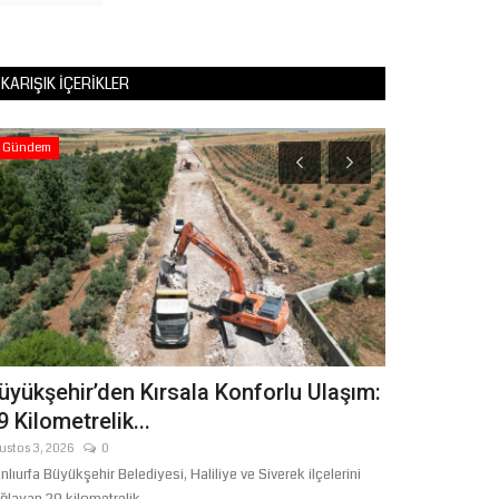
KARIŞIK İÇERIKLER
Gündem
Eğitim
üyükşehir’den Kırsala Konforlu Ulaşım:
Üniversite 
9 Kilometrelik...
Affı Meclis'
ustos 3, 2026
0
Temmuz 31, 2026
nlıurfa Büyükşehir Belediyesi, Haliliye ve Siverek ilçelerini
TBMM Genel Kurulu