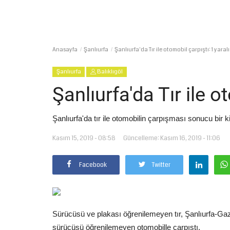
Anasayfa
Şanlıurfa
Şanlıurfa'da Tır ile otomobil çarpıştı: 1 yaralı
Şanlıurfa
Balıklıgöl
Şanlıurfa'da Tır ile o
Şanlıurfa'da tır ile otomobilin çarpışması sonucu bir ki
Kasım 15, 2019 - 08:58
Güncelleme: Kasım 16, 2019 - 11:06
Facebook
Twitter
Sürücüsü ve plakası öğrenilemeyen tır, Şanlıurfa-Gaz
sürücüsü öğrenilemeyen otomobille çarpıştı.