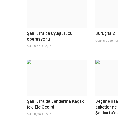
Reşit Korkmaz,...
Şanlıurfa’da uyuşturucu
Suruç'ta 2 
operasyonu
Ocak 6, 2020
Eylül 5, 2019
0
Şanlıurfa'da Jandarma Kaçak
Seçime saat
İçki Ele Geçirdi
anketler n
Şanlıurfa'da
Eylül 17, 2019
0