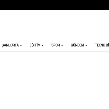
ŞANLIURFA
EĞITIM
SPOR
GÜNDEM
TEKNO B