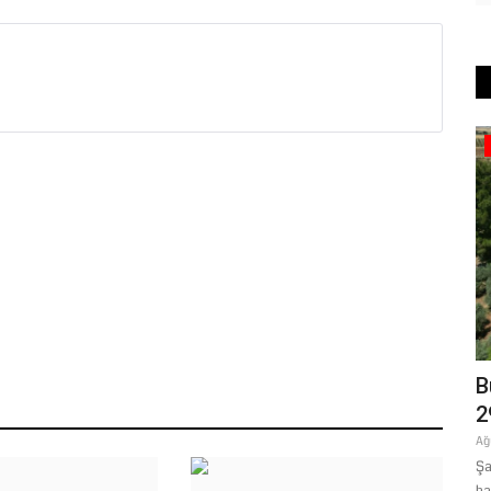
Siyaset
resle
Başkan Fidan'dan çiftçiler için çağrı!
B
"Çiftçi kaybederse...
2
Ağustos 6, 2026
0
Ağ
 sürdüren Itri
HÜDA PAR Suruç İlçe Başkanı Yunus Fidan, Suruç'ta çiftçileri
Şa