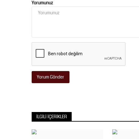
Yorumunuz
Yaşam
Yorum Gönder
Şanlıurfa’da Mor Menekşe ile St
İLGILI İÇERIKLER
Mücadele
Ağustos 6, 2026
0
Balıklıgöl Gölbaşı semtinde 30 yıldır koku ustalığını