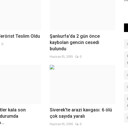
ziyaret ederek üreticilerin...
ba
Terörist Teslim Oldu
Şanlıurfa'da 2 gün önce
kaybolan gencin cesedi
0
bulundu
Haziran 15, 2019
0
ler kala son
Siverek'te arazi kavgası: 6 ölü
e durumda
çok sayıda yaralı
...
Haziran 15, 2019
0