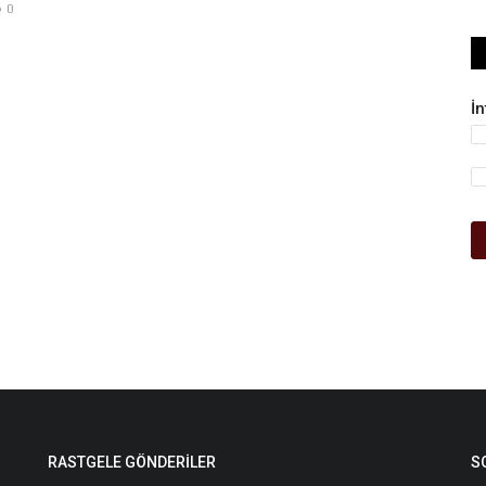
0
İ
RASTGELE GÖNDERILER
S