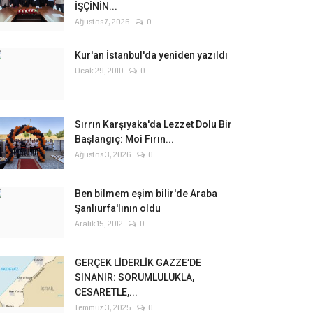
İŞÇİNİN...
Ağustos 7, 2026
0
Kur'an İstanbul'da yeniden yazıldı
Ocak 29, 2010
0
Sırrın Karşıyaka'da Lezzet Dolu Bir
Başlangıç: Moi Fırın...
Ağustos 3, 2026
0
Ben bilmem eşim bilir'de Araba
Şanlıurfa'lının oldu
Aralık 15, 2012
0
GERÇEK LİDERLİK GAZZE’DE
SINANIR: SORUMLULUKLA,
CESARETLE,...
Temmuz 3, 2025
0