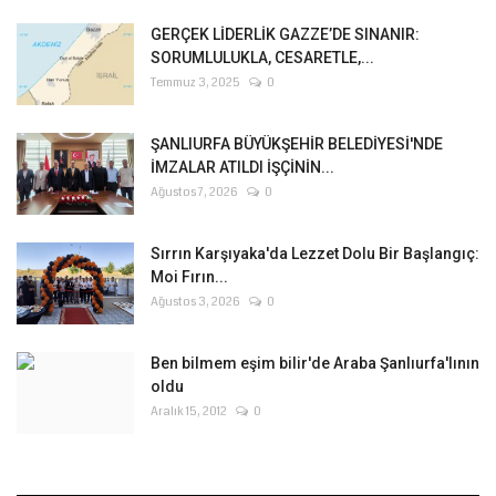
GERÇEK LİDERLİK GAZZE’DE SINANIR:
SORUMLULUKLA, CESARETLE,...
Temmuz 3, 2025
0
ŞANLIURFA BÜYÜKŞEHİR BELEDİYESİ'NDE
İMZALAR ATILDI İŞÇİNİN...
Ağustos 7, 2026
0
Sırrın Karşıyaka'da Lezzet Dolu Bir Başlangıç:
Moi Fırın...
Ağustos 3, 2026
0
Ben bilmem eşim bilir'de Araba Şanlıurfa'lının
oldu
Aralık 15, 2012
0