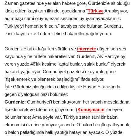
Zaman
gazetesinde
yer alan
habere
göre, Gürdeniz'e ait olduğu
Gündem
iddia edilen kayıtların ilkinde, çocuklarına "
Türkiye
Araplaşıyor,
adımbaşı cami oluyor, ezan sesinden uyuyamayacaksınız.
Tekno Bilim
Türkiye
'yi hemen terk edin." tavsiyesinde bulunan Gürdeniz,
ikinci kayıtta ise Türk milletine hakaretler yağdırıyordu.
Ekonomi
Gürdeniz'e ait olduğu ileri sürülen ve
internete
düşen son ses
Siyaset
kaydında yine millete hakaretler var. Gürdeniz, AK Parti'ye oy
veren yüzde 46'lık kesime "aptal bunlar, salak bunlar" diyerek
hakaret yağdırıyor. Cumhuriyet
gazetesi
okuyarak, güne
Galeriler
"fişeklenerek ve bilenerek başladığını" ifade ediyor.
İşte Gürdeniz olduğu iddia edilen kişi ile Hasan E. arasında
Yaşam
geçen diyalogdan bazı bölümler:
Gürdeniz:
Cumhuriyet'i ben okuyorum her
sabah
mesela daha
Künye
fişeklenerek ve bilenerek giriyorum. (
Konuşmanın
ilerleyen
bölümlerinde) Ama şöyle var,
Türkiye
zaten suni bir balon
Sağlık
ekonomisi
üzerine yürüyor şu anda. O balon bir gün patlayacak,
o balon patladığında halk yaptığı hatayı anlayacak. O yüzde
İletişim