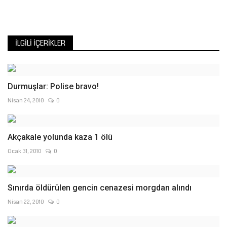
İLGILI İÇERIKLER
Durmuşlar: Polise bravo!
Nisan 24, 2010
0
Akçakale yolunda kaza 1 ölü
Ocak 31, 2010
0
Sınırda öldürülen gencin cenazesi morgdan alındı
Nisan 22, 2010
0