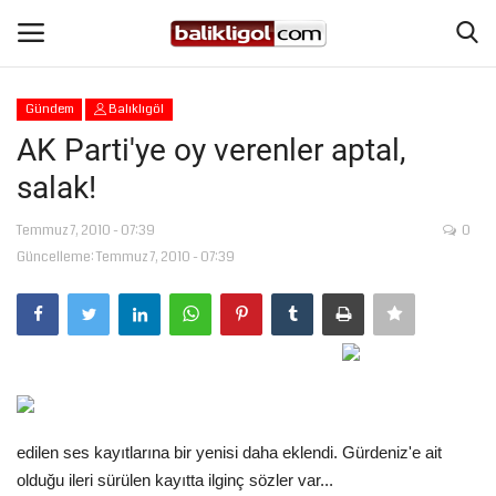
Gündem
Balıklıgöl
Giriş Yap
Kaydol
AK Parti'ye oy verenler aptal,
salak!
Anasayfa
Temmuz 7, 2010 - 07:39
0
Köşe Yazıları
Güncelleme: Temmuz 7, 2010 - 07:39
Magazin
Şanlıurfa
Eğitim
edilen ses kayıtlarına bir yenisi daha eklendi. Gürdeniz'e ait
Spor
olduğu ileri sürülen kayıtta ilginç sözler var...