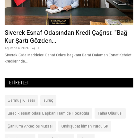
Siverek Esnaf Odasından Kredi Çağrısı: “Bağ-
Ş
Kur Şartı Gözden...
Y
Ağustos 4, 2026
0
Ma
R
Siverek Gıda Maddeleri Esnaf Odası başkanı Berat Dalaman Esnaf Kefalet
kredilerinde...
ETIKETLER
Germüş Kilisesi
suruç
Birecik esnaf odası Başkanı Hamide Hocaoğlu
Talha Uğurluel
Şanlıurfa Arkeoloji Müzesi
Onikişubat İdman Yurdu SK