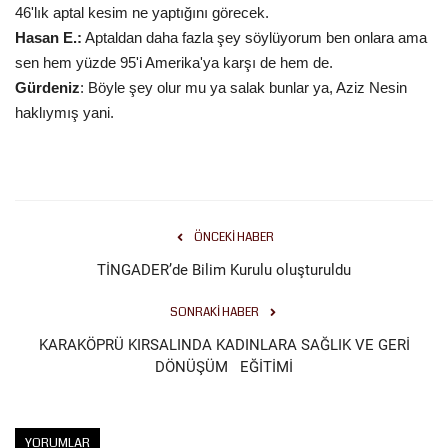
46'lık aptal kesim ne yaptığını görecek.
Hasan E.:
Aptaldan daha fazla şey söylüyorum ben onlara ama
Kültür Sanat
sen hem yüzde 95'i Amerika'ya karşı de hem de.
Gürdeniz
: Böyle şey olur mu ya salak bunlar ya, Aziz Nesin
haklıymış yani.
ÖNCEKI HABER
TİNGADER’de Bilim Kurulu oluşturuldu
SONRAKI HABER
KARAKÖPRÜ KIRSALINDA KADINLARA SAĞLIK VE GERİ
DÖNÜŞÜM EĞİTİMİ
YORUMLAR