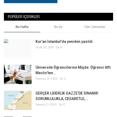
POPÜLER İÇERIKLER
Bu Hafta
Bu Ay
Tüm Zamanlar
Kur'an İstanbul'da yeniden yazıldı
Ocak 29, 2010
0
Üniversite Öğrencilerine Müjde: Öğrenci Affı
Meclis'ten...
Temmuz 31, 2026
0
GERÇEK LİDERLİK GAZZE’DE SINANIR:
SORUMLULUKLA, CESARETLE,...
Temmuz 3, 2025
0