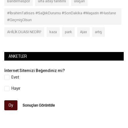
Bandırmaspor
urfa aday tanıtımı
ulaşan
#İbrahimTatlıses #SağlıkDurumu #SonDakika #Magazin #Hastane
#GeçmişOlsun
AHİLİK DUASI NEDİR?
kaza
park
Ajax
artış
ANKETLER
İnternet Sitemizi Beğendiniz mi?
Evet
Hayır
Oy
Sonuçları Görüntüle