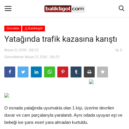
Gündem
Balıklıgöl
Giriş Yap
Kaydol
Yatağında trafik kazasına karıştı
Anasayfa
Nisan 21, 2010 - 08:23
0
Güncelleme: Nisan 21, 2010 - 08:23
Köşe Yazıları
Magazin
Şanlıurfa
O esnada yatağında uyumakta olan 1 kişi, üzerine devrilen
Eğitim
duvar ve cam parçalarıyla yaralandı. Aynı odada uyuyan eşi ve
bebeği ise şans eseri yara almadan kurtuldu.
Spor