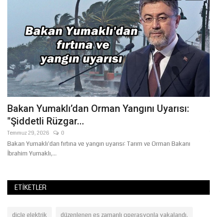
Bakan Yumaklı’dan Orman Yangını Uyarısı:
B
"Şiddetli Rüzgar...
t
Temmuz 29, 2026
0
Te
Bakan Yumaklı'dan fırtına ve yangın uyarısı: Tarım ve Orman Bakanı
HÜ
İbrahim Yumaklı,...
ka
ETIKETLER
dicle elektrik
düzenlenen eş zamanlı operasyonla yakalandı.