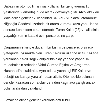
Babasının otomobilini izinsiz kullanan bir genç yanına 15
Gündem
yaşlarında 2 arkadaşını da alarak gezmeye çıktı. Alkol aldıkları
iddia edilen gençler kullandıkları 34 GZC 51 plakalı otomobille
Tekno Bilim
Niğboğlu Caddesi üzerinde bir araca vurarak kaza yaptı. Kaza
sonrası kontrolden çıkan otomobil Turan Kaldır(28) ve ailesinin
Ekonomi
yaşadığı zemin kattaki evin penceresine çarptı.
Siyaset
Çarpmanın etkisiyle duvarın bir kısmı ve pencere, o sırada
yatağında uyumakta olan Turan Kaldır'ın üzerine uçtu. Kazada
Galeriler
yaralanan Kaldır sağlık ekiplerinin olay yerinde yaptığı ilk
müdahalenin ardından Vakıf Gureba Eğitim ve Araştırma
Künye
Hastanesi'ne kaldırıldı. Aynı odada yatan eşi Elif Kaldır ve
bebeği ise kazayı yara almadan atlattı. Otomobilde bulunan
Yaşam
gençler kazadan sonra olay yerinden kaçmaya çalıştı ancak
polis tarafından yakalandı.
İletişim
Gözaltına alınan gençler karakola götürüldü.
Sağlık