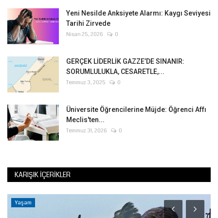
Yeni Nesilde Anksiyete Alarmı: Kaygı Seviyesi
Tarihi Zirvede
Nisan 25, 2026
0
GERÇEK LİDERLİK GAZZE’DE SINANIR:
SORUMLULUKLA, CESARETLE,...
Temmuz 3, 2025
0
Üniversite Öğrencilerine Müjde: Öğrenci Affı
Meclis'ten...
Temmuz 31, 2026
0
KARIŞIK İÇERIKLER
Yaşam