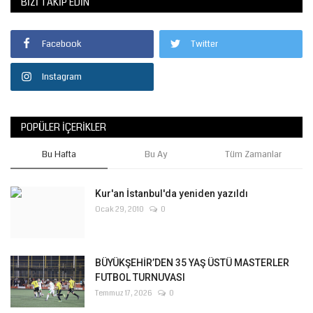
BIZI TAKIP EDIN
Facebook
Twitter
Instagram
POPÜLER İÇERIKLER
Bu Hafta
Bu Ay
Tüm Zamanlar
Kur'an İstanbul'da yeniden yazıldı
Ocak 29, 2010
0
BÜYÜKŞEHİR’DEN 35 YAŞ ÜSTÜ MASTERLER
FUTBOL TURNUVASI
Temmuz 17, 2026
0