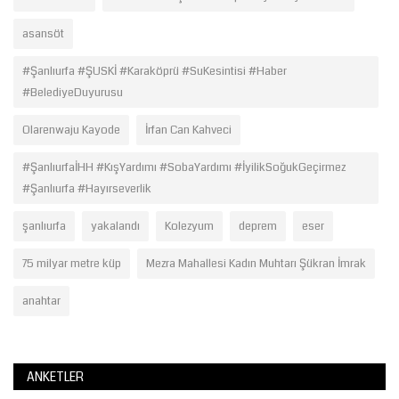
asansöt
#Şanlıurfa #ŞUSKİ #Karaköprü #SuKesintisi #Haber
#BelediyeDuyurusu
Olarenwaju Kayode
İrfan Can Kahveci
#ŞanlıurfaİHH #KışYardımı #SobaYardımı #İyilikSoğukGeçirmez
#Şanlıurfa #Hayırseverlik
şanlıurfa
yakalandı
Kolezyum
deprem
eser
75 milyar metre küp
Mezra Mahallesi Kadın Muhtarı Şükran İmrak
anahtar
ANKETLER