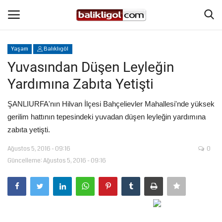
Yaşam
Balıklıgöl
Giriş Yap
Kaydol
Yuvasından Düşen Leyleğin
Yardımına Zabıta Yetişti
Anasayfa
ŞANLIURFA'nın Hilvan İlçesi Bahçelievler Mahallesi'nde yüksek
Köşe Yazıları
gerilim hattının tepesindeki yuvadan düşen leyleğin yardımına
zabıta yetişti.
Şanlıurfa
Ağustos 5, 2016 - 09:16
0
Güncelleme: Ağustos 5, 2016 - 09:16
Eğitim
Magazin
Spor