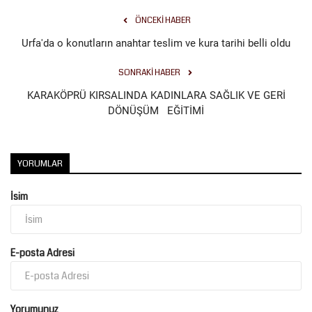
ÖNCEKI HABER
Kültür Sanat
Urfa'da o konutların anahtar teslim ve kura tarihi belli oldu
SONRAKI HABER
KARAKÖPRÜ KIRSALINDA KADINLARA SAĞLIK VE GERİ
DÖNÜŞÜM EĞİTİMİ
YORUMLAR
İsim
E-posta Adresi
Yorumunuz