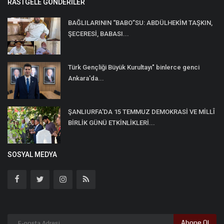
RASTGELE GÖNDERILER
BAĞLILARININ “BABO”SU: ABDÜLHEKİM TAŞKIN,
ŞECERESİ, BABASI...
Türk Gençliği Büyük Kurultayı" binlerce genci
Ankara'da...
ŞANLIURFA'DA 15 TEMMUZ DEMOKRASİ VE MİLLÎ
BİRLİK GÜNÜ ETKİNLİKLERİ...
SOSYAL MEDYA
Abone Ol