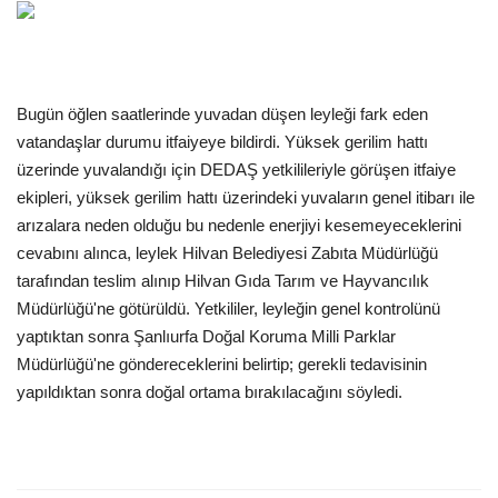
Gündem
Tekno Bilim
Bugün öğlen saatlerinde yuvadan düşen leyleği fark eden
vatandaşlar durumu itfaiyeye bildirdi. Yüksek gerilim hattı
Ekonomi
üzerinde yuvalandığı için DEDAŞ yetkilileriyle görüşen itfaiye
ekipleri, yüksek gerilim hattı üzerindeki yuvaların genel itibarı ile
Galeriler
arızalara neden olduğu bu nedenle enerjiyi kesemeyeceklerini
cevabını alınca, leylek Hilvan Belediyesi Zabıta Müdürlüğü
Siyaset
tarafından teslim alınıp Hilvan Gıda Tarım ve Hayvancılık
Müdürlüğü'ne götürüldü. Yetkililer, leyleğin genel kontrolünü
Künye
yaptıktan sonra Şanlıurfa Doğal Koruma Milli Parklar
Müdürlüğü'ne göndereceklerini belirtip; gerekli tedavisinin
Yaşam
yapıldıktan sonra doğal ortama bırakılacağını söyledi.
Sağlık
İletişim