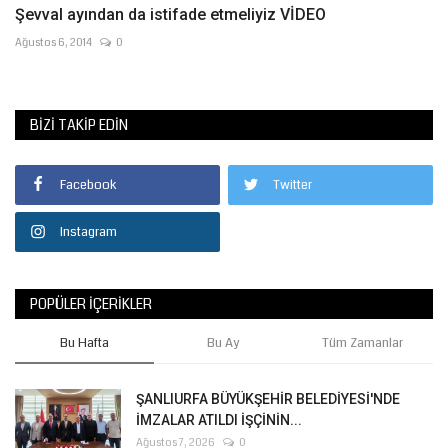
Şevval ayından da istifade etmeliyiz VİDEO
Ağustos 6, 2014
0
BIZI TAKIP EDIN
Facebook
Twitter
Instagram
POPÜLER İÇERIKLER
Bu Hafta
Bu Ay
Tüm Zamanlar
ŞANLIURFA BÜYÜKŞEHİR BELEDİYESİ'NDE
İMZALAR ATILDI İŞÇİNİN...
Ağustos 7, 2026
0