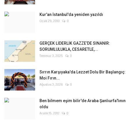
Kur'an İstanbul'da yeniden yazıldı
Ocak 29, 2010
0
GERÇEK LİDERLİK GAZZE’DE SINANIR:
SORUMLULUKLA, CESARETLE,...
Temmuz 3, 2025
0
Sırrın Karşıyaka'da Lezzet Dolu Bir Başlangıç:
Moi Fırın...
Ağustos 3, 2026
0
Ben bilmem eşim bilir'de Araba Şanlıurfa'lının
oldu
Aralık 15, 2012
0