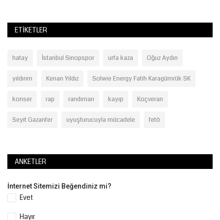
ETIKETLER
hatay
İstanbul Sinopspor
urfa kaza
Oğuz Aydın
yıldırım
Kenan Yıldız
Solwie Energy Fatih Karagümrük SK
konser
rap
randıman
kayıp
Koçveran
Seyit Gazanfer
uyuşturucuyla mücadele
fetö
ANKETLER
İnternet Sitemizi Beğendiniz mi?
Evet
Hayır