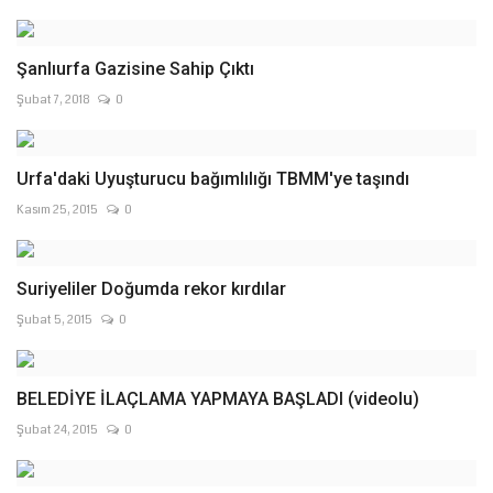
Şanlıurfa Gazisine Sahip Çıktı
Şubat 7, 2018
0
Urfa'daki Uyuşturucu bağımlılığı TBMM'ye taşındı
Kasım 25, 2015
0
Suriyeliler Doğumda rekor kırdılar
Şubat 5, 2015
0
BELEDİYE İLAÇLAMA YAPMAYA BAŞLADI (videolu)
Şubat 24, 2015
0