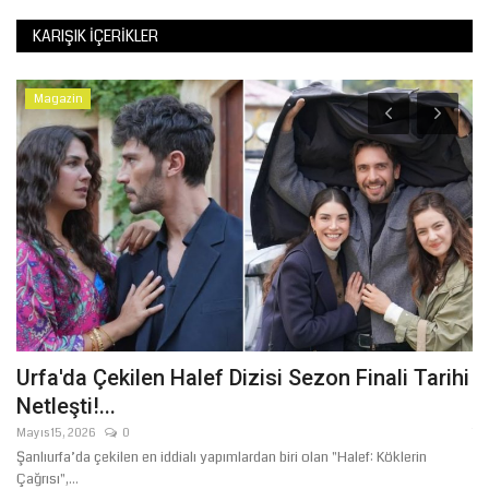
KARIŞIK İÇERIKLER
Magazin
Urfa'da Çekilen Halef Dizisi Sezon Finali Tarihi
Ş
Netleşti!...
Y
Mayıs 15, 2026
0
Te
Şanlıurfa’da çekilen en iddialı yapımlardan biri olan "Halef: Köklerin
Şa
Çağrısı",...
me