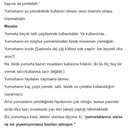
başına da yenilebilir.”
Yumurtanın şu yemeklerde kullanılır olması onun önemini ortaya
Kültür Sanat
koymaktadır.
Mesela:
Yumurta birçok tatlı çeşitlerinde kullanılabilir. Ve kullanılırda…
Yumurtanın en meşhur yemeklerinden biride menemen yemeğidir.
Yumurtanın bizde (Şanlıurfa da) çiğ köftesi çok yapılır. (ne lezzetli olur
ama?)
Ha, birde yumurta bazen insanların kafasına fırlatılır. (ki bu hiç hoş bir
yemek tarzı/kullanma tarzı değildir.)
Yumurtanın faydaları saymakla bitmez.
Yumurtanın kaç çeşit yemek, tatlı, börek ve çörekte kullanıldığını
sayamayız.
Ama yumurtanın yenildiğinde faydasının çok olduğu; bunun yanında
azda olsa bazı insanlarda yan etki (alerji) yaptığı bilinmektedir.
Biz yumurtaya karşı alerjisi olanlara diyoruz ki; “
yumurtalarınız varsa
ve siz yiyemiyorsanız bunları atmayın.”