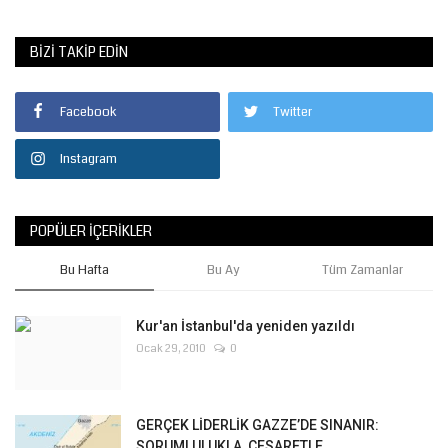
BIZI TAKIP EDIN
Facebook
Twitter
Instagram
POPÜLER İÇERIKLER
Bu Hafta
Bu Ay
Tüm Zamanlar
Kur'an İstanbul'da yeniden yazıldı
Ocak 29, 2010
0
GERÇEK LİDERLİK GAZZE’DE SINANIR:
SORUMLULUKLA, CESARETLE,...