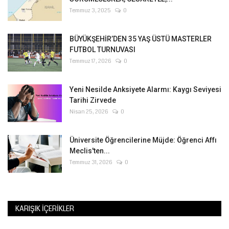
Temmuz 3, 2025
0
BÜYÜKŞEHİR’DEN 35 YAŞ ÜSTÜ MASTERLER
FUTBOL TURNUVASI
Temmuz 17, 2026
0
Yeni Nesilde Anksiyete Alarmı: Kaygı Seviyesi
Tarihi Zirvede
Nisan 25, 2026
0
Üniversite Öğrencilerine Müjde: Öğrenci Affı
Meclis'ten...
Temmuz 31, 2026
0
KARIŞIK İÇERIKLER