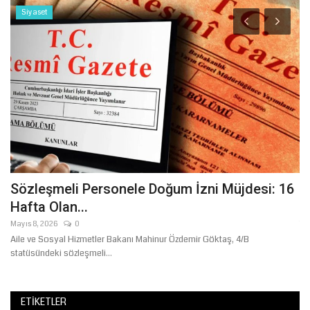
Siyaset
Sözleşmeli Personele Doğum İzni Müjdesi: 16
Ş
Hafta Olan...
Ş
Mayıs 8, 2026
0
Te
at,
Aile ve Sosyal Hizmetler Bakanı Mahinur Özdemir Göktaş, 4/B
Tr
statüsündeki sözleşmeli...
se
ETIKETLER