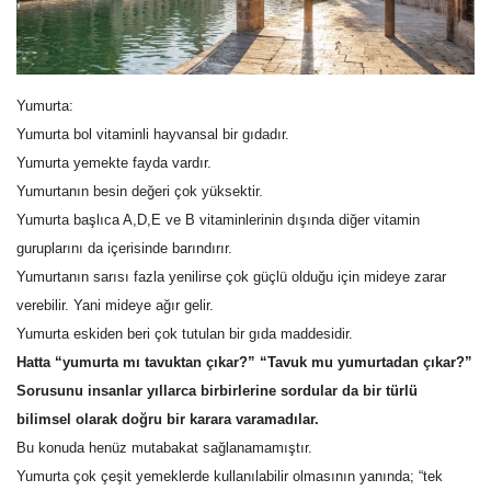
Gündem
Tekno Bilim
Yumurta:
Yumurta bol vitaminli hayvansal bir gıdadır.
Ekonomi
Yumurta yemekte fayda vardır.
Yumurtanın besin değeri çok yüksektir.
Galeriler
Yumurta başlıca A,D,E ve B vitaminlerinin dışında diğer vitamin
guruplarını da içerisinde barındırır.
Siyaset
Yumurtanın sarısı fazla yenilirse çok güçlü olduğu için mideye zarar
verebilir. Yani mideye ağır gelir.
Künye
Yumurta eskiden beri çok tutulan bir gıda maddesidir.
Hatta “yumurta mı tavuktan çıkar?” “Tavuk mu yumurtadan çıkar?”
Yaşam
Sorusunu insanlar yıllarca birbirlerine sordular da bir türlü
bilimsel olarak doğru bir karara varamadılar.
İletişim
Bu konuda henüz mutabakat sağlanamamıştır.
Yumurta çok çeşit yemeklerde kullanılabilir olmasının yanında; “tek
Sağlık