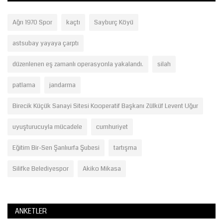
Ağrı 1970 Spor
kaçtı
Sayburç Köyü
astsubay yayaya çarptı
düzenlenen eş zamanlı operasyonla yakalandı.
silah
patlama
jandarma
Birecik Küçük Sanayi Sitesi Kooperatif Başkanı Zülküf Levent Uğur
uyuşturucuyla mücadele
cumhuriyet
Eğitim Bir-Sen Şanlıurfa Şubesi
tartışma
Silifke Belediyespor
Akiko Mikasa
ANKETLER