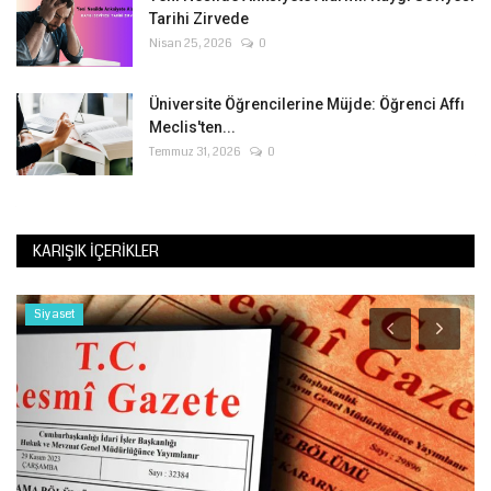
Tarihi Zirvede
Nisan 25, 2026
0
Üniversite Öğrencilerine Müjde: Öğrenci Affı
Meclis'ten...
Temmuz 31, 2026
0
KARIŞIK İÇERIKLER
Siyaset