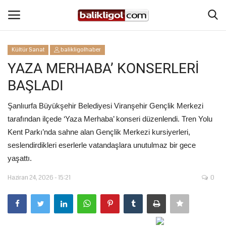
Kültür Sanat
balikligolhaber
Giriş Yap
Kaydol
YAZA MERHABA’ KONSERLERİ
BAŞLADI
Anasayfa
Şanlıurfa Büyükşehir Belediyesi Viranşehir Gençlik Merkezi
Köşe Yazıları
tarafından ilçede ‘Yaza Merhaba’ konseri düzenlendi. Tren Yolu
Kent Parkı’nda sahne alan Gençlik Merkezi kursiyerleri,
Magazin
seslendirdikleri eserlerle vatandaşlara unutulmaz bir gece
yaşattı.
Şanlıurfa
Haziran 24, 2026 - 15:21
0
Eğitim
Spor