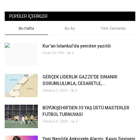
POPÜLER İÇERIKLER
Bu Hafta
Bu Ay
Tüm Zamanlar
Kur'an İstanbul'da yeniden yazıldı
Ocak 29, 2010
0
GERÇEK LİDERLİK GAZZE’DE SINANIR:
SORUMLULUKLA, CESARETLE,...
Temmuz 3, 2025
0
BÜYÜKŞEHİR’DEN 35 YAŞ ÜSTÜ MASTERLER
FUTBOL TURNUVASI
Temmuz 17, 2026
0
Yeni Nesilde Anksiyete Alarmı: Kaygı Seviyesi