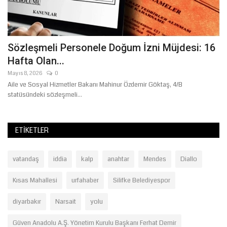
Sözleşmeli Personele Doğum İzni Müjdesi: 16
E
Hafta Olan...
ü
Mayıs 8, 2026
0
Ma
Aile ve Sosyal Hizmetler Bakanı Mahinur Özdemir Göktaş, 4/B
statüsündeki sözleşmeli...
ETIKETLER
vatandaş
iddia
kalp
anahtar
Mendes
Diallo
Kısas Mahallesi
urfahaber
Silifke Belediyespor
diyarbakır
Narsait
yolu
Güven Anadolu A.Ş. Yönetim Kurulu Başkanı Ferhat Demir