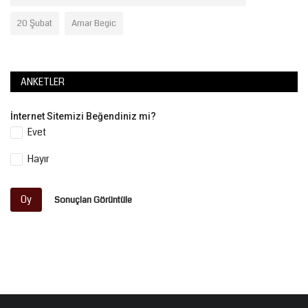
20 Şubat
Amar Begic
ANKETLER
İnternet Sitemizi Beğendiniz mi?
Evet
Hayır
Oy
Sonuçları Görüntüle