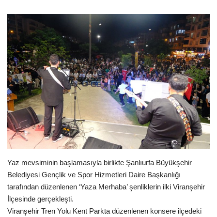
Gündem
Tekno Bilim
Ekonomi
Siyaset
Galeriler
Yaşam
Yaz mevsiminin başlamasıyla birlikte Şanlıurfa Büyükşehir
Künye
Belediyesi Gençlik ve Spor Hizmetleri Daire Başkanlığı
tarafından düzenlenen ‘Yaza Merhaba’ şenliklerin ilki Viranşehir
Sağlık
İlçesinde gerçekleşti.
Viranşehir Tren Yolu Kent Parkta düzenlenen konsere ilçedeki
İletişim