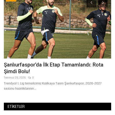
Şanlıurfaspor’da İlk Etap Tamamlandı: Rota
G
Şimdi Bolu!
G
Temmuz 28, 2026
0
Te
at
Trendyol 1. Lig temsilcimiz Kızılkaya Tarım Şanlıurfaspor, 2026-2027
Ge
sezonu hazırlıklarının...
kut
ETIKETLER