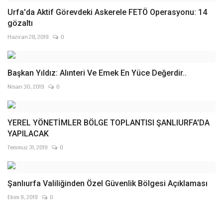
Urfa'da Aktif Görevdeki Askerele FETÖ Operasyonu: 14
gözaltı
Haziran 28, 2019
0
Başkan Yıldız: Alınteri Ve Emek En Yüce Değerdir..
Nisan 30, 2019
0
YEREL YÖNETİMLER BÖLGE TOPLANTISI ŞANLIURFA'DA
YAPILACAK
Temmuz 31, 2019
0
Şanlıurfa Valiliğinden Özel Güvenlik Bölgesi Açıklaması
Ekim 9, 2019
0