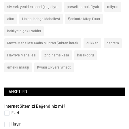
siverek yeniden sandığa gidiyor
preseli pamuk fiyatı
milyon
altın
Haleplibahçe Mahallesi
Şanlıurfa Kitap Fuarı
haliliye bıçaklı saldırı
Mezra Mahallesi Kadın Muhtarı Şükran İmrak
dükkan
deprem
Hayriye Mahallesi
zincirleme kaza
karaköprü
emekli maaşı
Kwasi Okyere Wriedt
ANKETLER
İnternet Sitemizi Beğendiniz mi?
Evet
Hayır