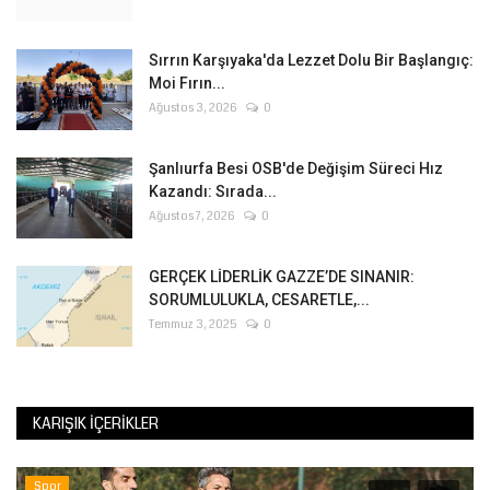
Sırrın Karşıyaka'da Lezzet Dolu Bir Başlangıç:
Moi Fırın...
Ağustos 3, 2026
0
Şanlıurfa Besi OSB'de Değişim Süreci Hız
Kazandı: Sırada...
Ağustos 7, 2026
0
GERÇEK LİDERLİK GAZZE’DE SINANIR:
SORUMLULUKLA, CESARETLE,...
Temmuz 3, 2025
0
KARIŞIK İÇERIKLER
Spor