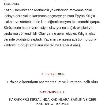
1 kişi öldü.
Gündem
Kaza, Hamurkesen Mahallesi yakınlarında meydana geldi.
İddiaya göre yolun karşısına geçmeye çalışan Eyyüp Kılıç’a
Tekno Bilim
plakası ve sürücüsünün ismi öğrenilemeyen bir otomobil çarptı.
Sürücülerin haber vermesiyle olay yerine sağlık ekipleri ve
Ekonomi
jandarma yönlendirildi. Olay yerine gelen ekipler, Kılıç’ın olay
yerinde öldüğünü saptadı. Yayanın cenazesi adli tıp morguna
Galeriler
kaldırıldı. Soruşturma sürüyor.(Ruha Haber Ajans)
Siyaset
Künye
ÖNCEKI HABER
Yaşam
Urfa'da o konutların anahtar teslim ve kura tarihi belli oldu
İletişim
SONRAKI HABER
KARAKÖPRÜ KIRSALINDA KADINLARA SAĞLIK VE GERİ
Sağlık
DÖNÜŞÜM EĞİTİMİ