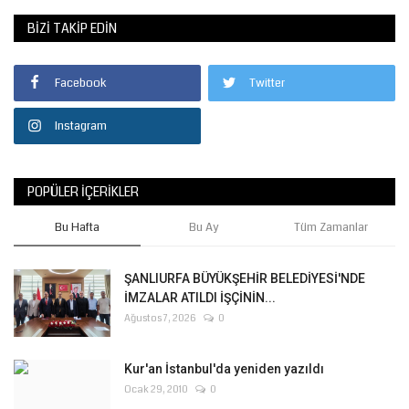
BIZI TAKIP EDIN
Facebook
Twitter
Instagram
POPÜLER İÇERIKLER
Bu Hafta
Bu Ay
Tüm Zamanlar
ŞANLIURFA BÜYÜKŞEHİR BELEDİYESİ'NDE
İMZALAR ATILDI İŞÇİNİN...
Ağustos 7, 2026
0
Kur'an İstanbul'da yeniden yazıldı
Ocak 29, 2010
0