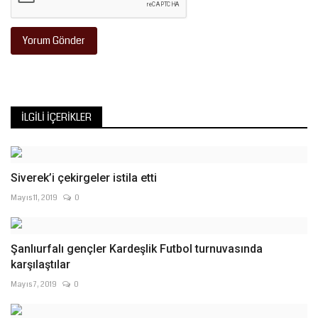
Yorum Gönder
İLGILI İÇERIKLER
Siverek’i çekirgeler istila etti
Mayıs 11, 2019
0
Şanlıurfalı gençler Kardeşlik Futbol turnuvasında
karşılaştılar
Mayıs 7, 2019
0