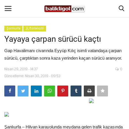
Şanlıurfa
Balıklıgöl
Giriş Yap
Kaydol
Yayaya çarpan sürücü kaçtı
Anasayfa
Gap Havalimanı civarında Eyyüp Kılıç isimli vatandaşa çarpan
sürücü, çarptıktan sonra kaza yerinden kaçan sürücü aranıyor.
Köşe Yazıları
Nisan 29, 2019 - 14:37
0
Güncelleme: Nisan 30, 2019 - 09:53
Şanlıurfa
Eğitim
Magazin
Spor
Şanlıurfa – Hilvan karayolunda meydana gelen trafik kazasında