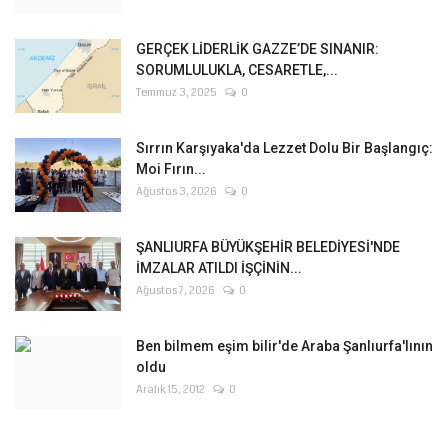
GERÇEK LİDERLİK GAZZE’DE SINANIR:
SORUMLULUKLA, CESARETLE,...
Temmuz 3, 2025
0
Sırrın Karşıyaka'da Lezzet Dolu Bir Başlangıç:
Moi Fırın...
Ağustos 3, 2026
0
ŞANLIURFA BÜYÜKŞEHİR BELEDİYESİ'NDE
İMZALAR ATILDI İŞÇİNİN...
Ağustos 7, 2026
0
Ben bilmem eşim bilir'de Araba Şanlıurfa'lının
oldu
Aralık 15, 2012
0