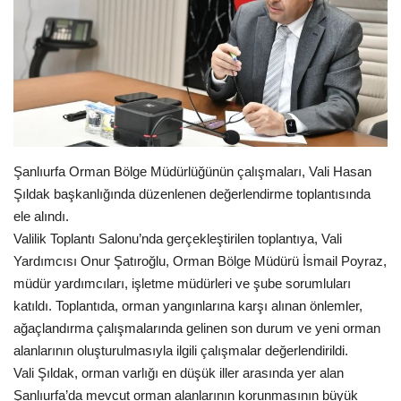
Gündem
Tekno Bilim
Ekonomi
Siyaset
Şanlıurfa Orman Bölge Müdürlüğünün çalışmaları, Vali Hasan
Şıldak başkanlığında düzenlenen değerlendirme toplantısında
Galeriler
ele alındı.
Valilik Toplantı Salonu’nda gerçekleştirilen toplantıya, Vali
Yaşam
Yardımcısı Onur Şatıroğlu, Orman Bölge Müdürü İsmail Poyraz,
müdür yardımcıları, işletme müdürleri ve şube sorumluları
Künye
katıldı. Toplantıda, orman yangınlarına karşı alınan önlemler,
ağaçlandırma çalışmalarında gelinen son durum ve yeni orman
Sağlık
alanlarının oluşturulmasıyla ilgili çalışmalar değerlendirildi.
Vali Şıldak, orman varlığı en düşük iller arasında yer alan
İletişim
Şanlıurfa’da mevcut orman alanlarının korunmasının büyük