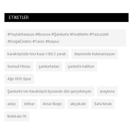
ETIKETLER
#YaylakKarpuzu #Bozova #Şanlıurfa #FıratNehri #YazLezzeti
#DoğalÜretim #Tarım #Karpuz
karaköprüde feci kaza 1 ölü 2 yaralı
depremde bulunamayan
Sumud Filosu
şanlıurfadan
şanlurfa haliliye
Ağrı 1970 Spor
Şanlıurfa’nın Karaköprü ilçesinde dün gerçekleşen
araştırna
aday
intihar
Amar Begic
akçakale
Safa Kınalı
Kırıkkale FK