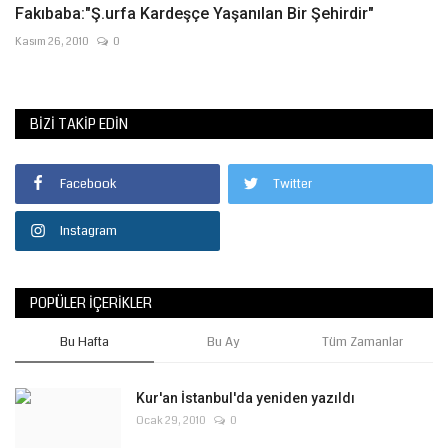
Fakıbaba:"Ş.urfa Kardeşçe Yaşanılan Bir Şehirdir"
Kasım 26, 2010
0
BIZI TAKIP EDIN
Facebook
Twitter
Instagram
POPÜLER İÇERIKLER
Bu Hafta
Bu Ay
Tüm Zamanlar
Kur'an İstanbul'da yeniden yazıldı
Ocak 29, 2010
0