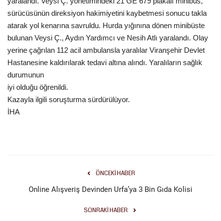
yaralandı. Veysi Ç. yönetimindeki 21 GE 679 plakalı minibüs,
sürücüsünün direksiyon hakimiyetini kaybetmesi sonucu takla
Gündem
atarak yol kenarına savruldu. Hurda yığınına dönen minibüste
bulunan Veysi Ç., Aydın Yardımcı ve Nesih Atlı yaralandı. Olay
Tekno Bilim
yerine çağrılan 112 acil ambulansla yaralılar Viranşehir Devlet
Hastanesine kaldırılarak tedavi altına alındı. Yaralıların sağlık
Ekonomi
durumunun
iyi olduğu öğrenildi.
Galeriler
Kazayla ilgili soruşturma sürdürülüyor.
İHA
Siyaset
Künye
Yaşam
ÖNCEKI HABER
Online Alışveriş Devinden Urfa’ya 3 Bin Gıda Kolisi
Sağlık
SONRAKI HABER
İletişim