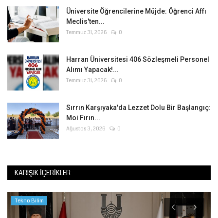
Üniversite Öğrencilerine Müjde: Öğrenci Affı
Meclis'ten...
Temmuz 31, 2026
0
Harran Üniversitesi 406 Sözleşmeli Personel
Alımı Yapacak!...
Temmuz 31, 2026
0
Sırrın Karşıyaka'da Lezzet Dolu Bir Başlangıç:
Moi Fırın...
Ağustos 3, 2026
0
KARIŞIK İÇERIKLER
Tekno Bilim