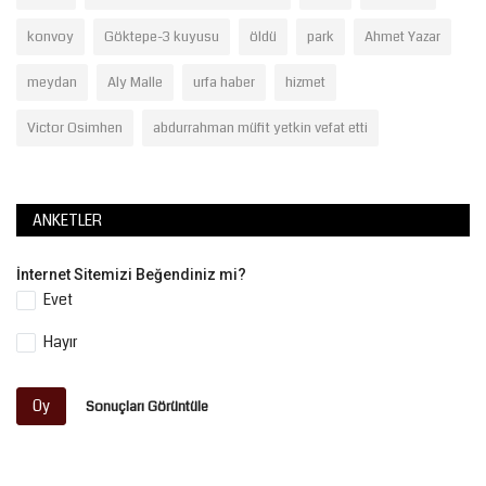
konvoy
Göktepe-3 kuyusu
öldü
park
Ahmet Yazar
meydan
Aly Malle
urfa haber
hizmet
Victor Osimhen
abdurrahman müfit yetkin vefat etti
ANKETLER
İnternet Sitemizi Beğendiniz mi?
Evet
Hayır
Oy
Sonuçları Görüntüle