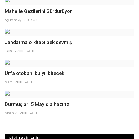
Mahalle Gezilerini Sürdürüyor
Ağustos 3, 2010
0
Jandarma o kitabı pek sevmiş
Ekim 16, 2010
0
Urfa otobanı bu yıl bitecek
Mart 1, 2010
0
Durmuşlar: 5 Mayıs'a hazırız
Nisan 29, 2010
0
BIZI TAKIP EDIN