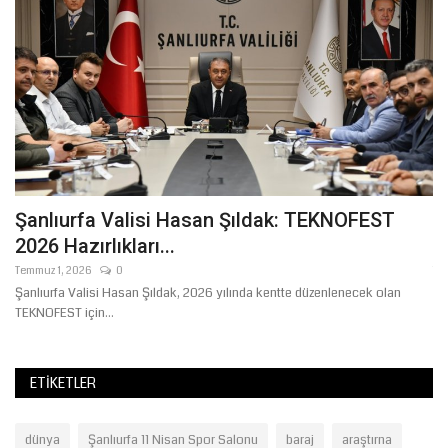
hi
Şanlıurfa Valisi Hasan Şıldak: TEKNOFEST
M
2026 Hazırlıkları...
2
Temmuz 1, 2026
0
Te
Şanlıurfa Valisi Hasan Şıldak, 2026 yılında kentte düzenlenecek olan
TEKNOFEST için...
ETIKETLER
dünya
Şanlıurfa 11 Nisan Spor Salonu
baraj
araştırna