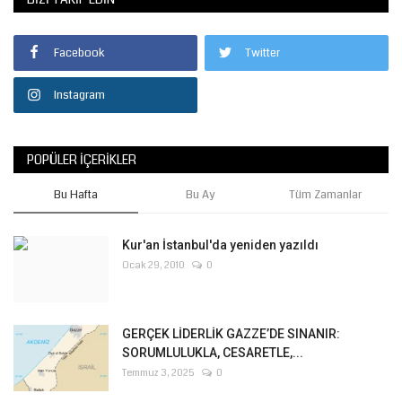
Facebook
Twitter
Instagram
POPÜLER İÇERIKLER
Bu Hafta
Bu Ay
Tüm Zamanlar
Kur'an İstanbul'da yeniden yazıldı
Ocak 29, 2010
0
GERÇEK LİDERLİK GAZZE’DE SINANIR:
SORUMLULUKLA, CESARETLE,...
Temmuz 3, 2025
0