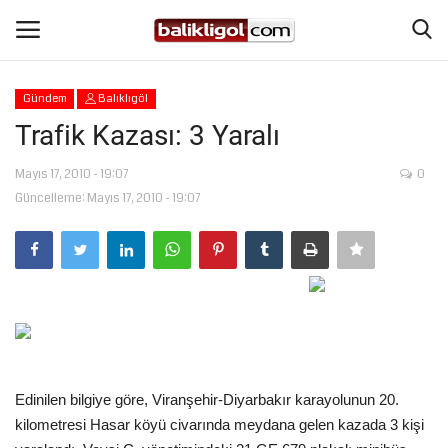
Gündem
Balıklıgöl
Giriş Yap
Kaydol
Trafik Kazası: 3 Yaralı
Anasayfa
Mayıs 17, 2010 - 19:07
0
Güncelleme: Mayıs 17, 2010 - 19:07
Köşe Yazıları
Eğitim
Magazin
Şanlıurfa
Edinilen bilgiye göre, Viranşehir-Diyarbakır karayolunun 20.
kilometresi Hasar köyü civarında meydana gelen kazada 3 kişi
Spor