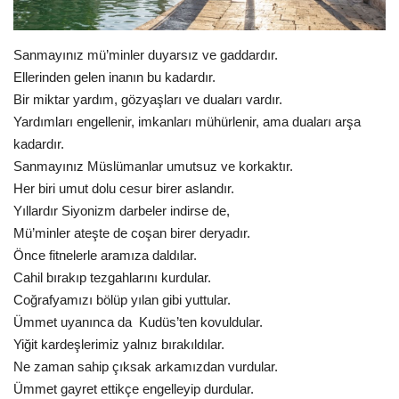
Gündem
Sanmayınız mü’minler duyarsız ve gaddardır.
Tekno Bilim
Ellerinden gelen inanın bu kadardır.
Bir miktar yardım, gözyaşları ve duaları vardır.
Ekonomi
Yardımları engellenir, imkanları mühürlenir, ama duaları arşa
kadardır.
Siyaset
Sanmayınız Müslümanlar umutsuz ve korkaktır.
Her biri umut dolu cesur birer aslandır.
Galeriler
Yıllardır Siyonizm darbeler indirse de,
Mü’minler ateşte de coşan birer deryadır.
Önce fitnelerle aramıza daldılar.
Yaşam
Cahil bırakıp tezgahlarını kurdular.
Coğrafyamızı bölüp yılan gibi yuttular.
Künye
Ümmet uyanınca da Kudüs’ten kovuldular.
Yiğit kardeşlerimiz yalnız bırakıldılar.
Sağlık
Ne zaman sahip çıksak arkamızdan vurdular.
Ümmet gayret ettikçe engelleyip durdular.
İletişim