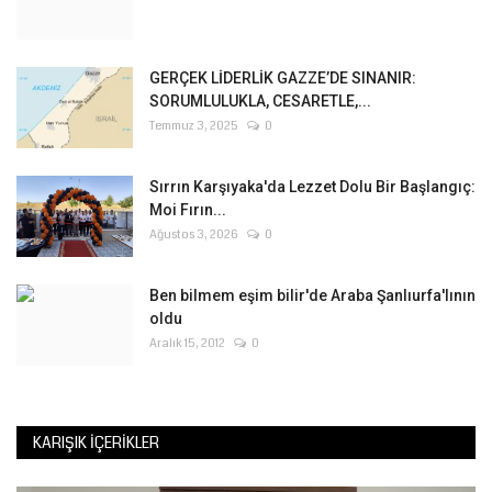
GERÇEK LİDERLİK GAZZE’DE SINANIR:
SORUMLULUKLA, CESARETLE,...
Temmuz 3, 2025
0
Sırrın Karşıyaka'da Lezzet Dolu Bir Başlangıç:
Moi Fırın...
Ağustos 3, 2026
0
Ben bilmem eşim bilir'de Araba Şanlıurfa'lının
oldu
Aralık 15, 2012
0
KARIŞIK İÇERIKLER