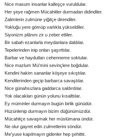
Nice masum insanlar kalleşçe vuruldular.
Her şeye rağmen Mücahitler durmadan didindiler.
Kültür Sanat
Zalimlerin zulmüne yiğitçe direndiler.
Yokluğu yere gömüp varlıkla yükseldiler.
Siyonizm plânını zir u zeber ettiler.
Bir sabah ezanlarla meydanlara daldılar.
Tepelerinden inip onları şaşırttılar.
Barbar ve haydutları cehenneme soktular.
Nice mazlum Mü’mini sevinçlere boğdular.
Kendini hakim sananlar köşeye sıkıştılar.
Kendilerinden geçip barbarca savaştılar.
Nice günahsızlara gaddarca saldırdılar.
Yok olacakları günün yolunu kısalttılar.
Ey müminler durmayın bugün birlik günüdür.
Hüzünlenip durmayın bizim düğünümüzdür.
Mücahitçe savaşmak her müslümana ündür.
Ne olur gayret edin zulmetlerini söndür.
Me’yuse kapılmayın gidenler hep şehittir.