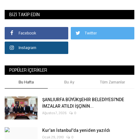
BIZI TAKIP EDIN
Facebook
Twitter
Instagram
POPÜLER İÇERIKLER
Bu Hafta
Bu Ay
Tüm Zamanlar
ŞANLIURFA BÜYÜKŞEHİR BELEDİYESİ'NDE
İMZALAR ATILDI İŞÇİNİN...
Ağustos 7, 2026
0
Kur'an İstanbul'da yeniden yazıldı
Ocak 29, 2010
0