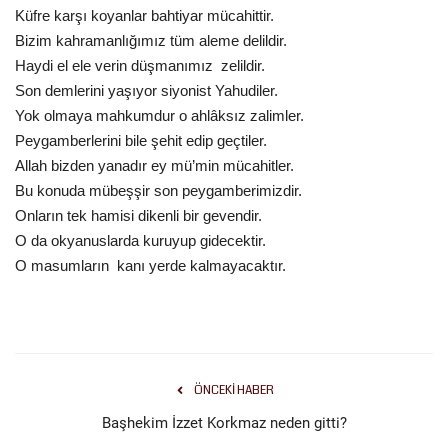
Küfre karşı koyanlar bahtiyar mücahittir.
Bizim kahramanlığımız tüm aleme delildir.
Haydi el ele verin düşmanımız zelildir.
Son demlerini yaşıyor siyonist Yahudiler.
Yok olmaya mahkumdur o ahlâksız zalimler.
Peygamberlerini bile şehit edip geçtiler.
Allah bizden yanadır ey mü’min mücahitler.
Bu konuda mübeşşir son peygamberimizdir.
Onların tek hamisi dikenli bir gevendir.
O da okyanuslarda kuruyup gidecektir.
O masumların kanı yerde kalmayacaktır.
ÖNCEKI HABER
Başhekim İzzet Korkmaz neden gitti?