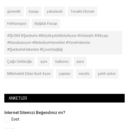
güvenlik
kavga
yakalandı
Tırnaklı Ekmek
Fethiyespor
Bağdat Pasajı
#ŞUSKİ #Şanlıurfa #BüyükşehirBelediyesi #Vidanjör #Altyapı
#Kanalizasyon #BelediyeHizmetleri #YerelHaberler
#ŞanlıurfaHaberleri #ÇevreSağlığı
Çağrı Giritlioğlu
aynı
halkımız
para
Milletvekili Dilan Kunt Ayan
yapılan
meclis
şehit asker
ANKETLER
İnternet Sitemizi Beğendiniz mi?
Evet