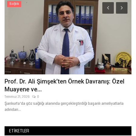
Sağlık
Prof. Dr. Ali Şimşek’ten Örnek Davranış: Özel
Ş
Muayene ve...
M
Temmuz 21, 2026
0
Şu
Şanlıurfa’da göz sağlığı alanında gerçekleştirdiği başarılı ameliyatlarla
Şa
adından...
20
ETIKETLER