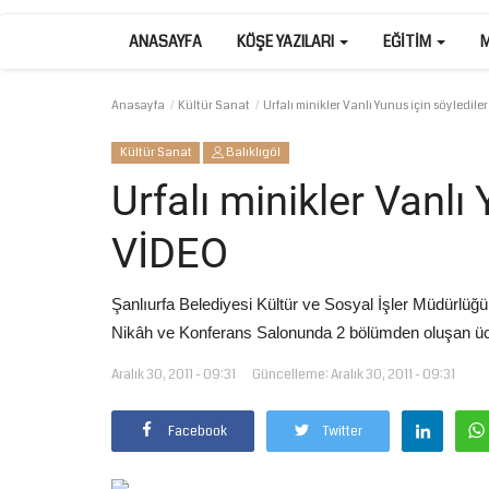
ANASAYFA
KÖŞE YAZILARI
EĞITIM
Anasayfa
Kültür Sanat
Urfalı minikler Vanlı Yunus için söyledile
Kültür Sanat
Balıklıgöl
Urfalı minikler Vanlı 
VİDEO
Şanlıurfa Belediyesi Kültür ve Sosyal İşler Müdürlü
Nikâh ve Konferans Salonunda 2 bölümden oluşan ücr
Aralık 30, 2011 - 09:31
Güncelleme: Aralık 30, 2011 - 09:31
Facebook
Twitter