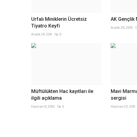
Urfalı Miniklerin Ücretsiz
AK Gençlik 
Tiyatro Keyfi
Aralık 28, 2010
Aralık 24, 2011
0
Müftülükten Hac kayıtları ile
Mavi Marma
ilgili açıklama
sergisi
Haziran 8, 2010
0
Haziran 23, 2011