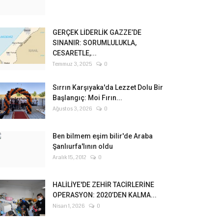
GERÇEK LİDERLİK GAZZE’DE
SINANIR: SORUMLULUKLA,
CESARETLE,...
Temmuz 3, 2025
0
Sırrın Karşıyaka'da Lezzet Dolu Bir
Başlangıç: Moi Fırın...
Ağustos 3, 2026
0
Ben bilmem eşim bilir'de Araba
Şanlıurfa'lının oldu
Aralık 15, 2012
0
HALİLİYE'DE ZEHİR TACİRLERİNE
OPERASYON: 2020’DEN KALMA...
Nisan 1, 2026
0