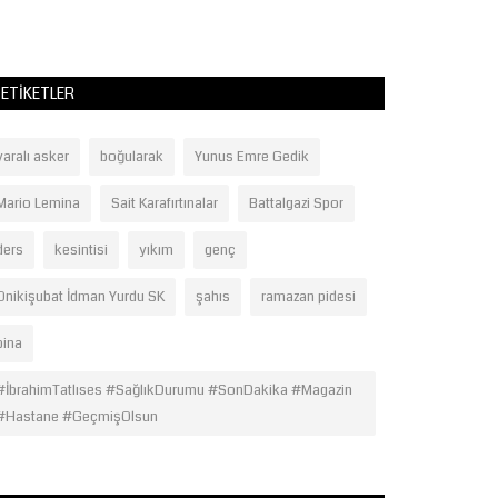
ETIKETLER
yaralı asker
boğularak
Yunus Emre Gedik
Mario Lemina
Sait Karafırtınalar
Battalgazi Spor
ders
kesintisi
yıkım
genç
Onikişubat İdman Yurdu SK
şahıs
ramazan pidesi
bina
#İbrahimTatlıses #SağlıkDurumu #SonDakika #Magazin
#Hastane #GeçmişOlsun