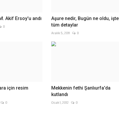
M. Akif Ersoy'u andı
Aşure nedir, Bugün ne oldu, işte
tüm detaylar
0
Aralık 5, 2011
0
ra için resim
Mekkenin fethi Şanlıurfa'da
kutlandı
0
Ocak 1, 2012
0