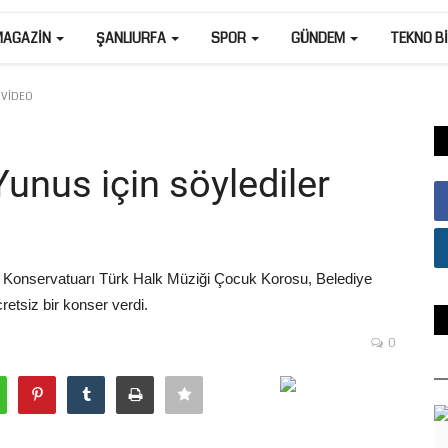
MAGAZIN
ŞANLIURFA
SPOR
GÜNDEM
TEKNO B
r VİDEO
Yunus için söylediler
ğü Konservatuarı Türk Halk Müziği Çocuk Korosu, Belediye
etsiz bir konser verdi.
0