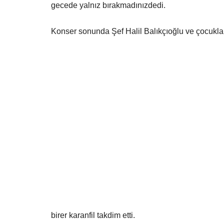
gecede yalnız bırakmadınız
dedi.
Konser sonunda Şef Halil Balıkçıoğlu ve çocukl
Ekonomi
ŞANLIURFA BÜYÜKŞEHİR BELED
ATA TOHUMLARINI GELECEĞE..
Temmuz 23, 2026
0
Şanlıurfa Büyükşehir Belediyesi Tarımsal Hizmetler
birer karanfil takdim etti.
Başkanlığı, Akçakale...