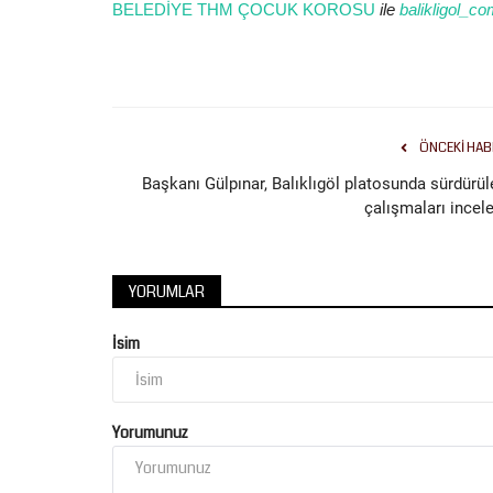
BELEDİYE THM ÇOCUK KOROSU
ile
balikligol_c
ÖNCEKI HAB
Başkanı Gülpınar, Balıklıgöl platosunda sürdürül
çalışmaları incele
YORUMLAR
İsim
Yorumunuz