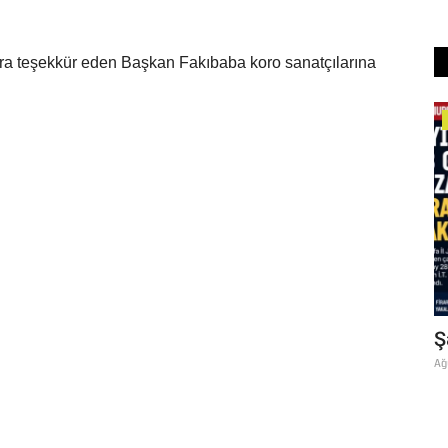
ara teşekkür eden Başkan Fakıbaba koro sanatçılarına
Şanlıurfa
İYESİ
ŞANLIURFA BÜYÜKŞEHİR
Ş
.
BELEDİYESİ'NDE İMZALAR ATILDI
Ağ
İŞÇİNİN...
 Dairesi
Ağustos 7, 2026
0
Şanlıurfa Büyükşehir Belediyesi ile Öz Belediye İş Sendikası,