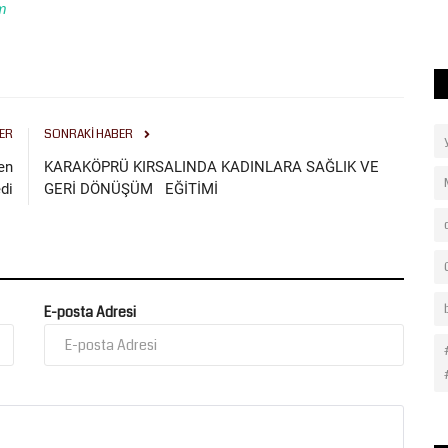
om
kadrolu personeli...
ER
SONRAKI HABER
en
KARAKÖPRÜ KIRSALINDA KADINLARA SAĞLIK VE
di
GERİ DÖNÜŞÜM EĞİTİMİ
E-posta Adresi