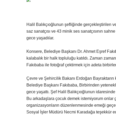
Halil Balıkçıoğlunun şefliğinde gerçekleştirilen v
saz sanatçısı ve 43 minik ses sanatçısının sahne
gece yaşadılar.
Konsere, Belediye Başkanı Dr. Ahmet Eşref Fakı
kalabalık bir halk topluluğu katıldı. Zaman zaman
Fakıbaba ile fotoğraf çektirmek için adeta birbirleri
Çevre ve Şehircilik Bakanı Erdoğan Bayraktarın k
Belediye Başkanı Fakıbaba, Birbirinden yetenekli
gece yaşattı. Şef
Halil Balıkçıoğlunun idaresind
Bu arkadaşlara çocuk demek istemiyorum onlar g
organizasyonların düzenlenmesinde emeği geçen 
Sosyal İşler Müdürü Necmi Karadağa teşekkür edi