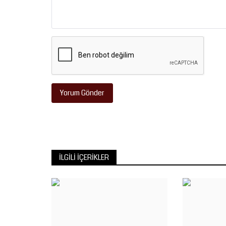
Yorum Gönder
İLGILI İÇERIKLER