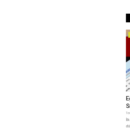
Tekno Bilim
3 Göçmen
Şanlıurfa’da Teknoloji ve Girişimcilik
E
Atılımı: Yazılım...
S
Mart 30, 2026
0
Te
ılığı
İl
dü