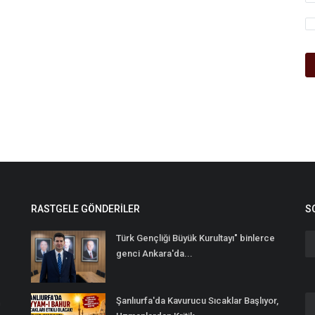
RASTGELE GÖNDERILER
S
Türk Gençliği Büyük Kurultayı" binlerce
genci Ankara'da...
Şanlıurfa'da Kavurucu Sıcaklar Başlıyor,
n