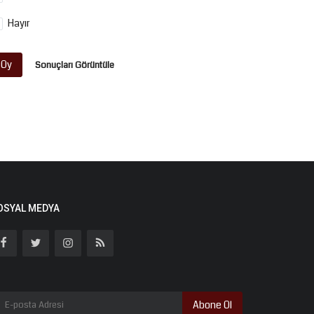
Hayır
Oy
Sonuçları Görüntüle
OSYAL MEDYA
Abone Ol