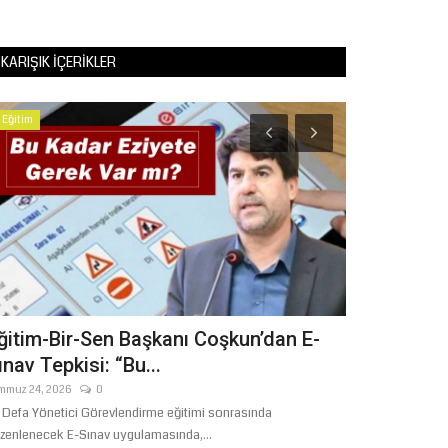
KARIŞIK İÇERIKLER
Eğitim
Şanlıurfa
ğitim-Bir-Sen Başkanı Coşkun’dan E-
Şanlıurfa’
ınav Tepkisi: “Bu...
Kilo 600 Gr
mmuz 24, 2026
0
Temmuz 27, 2026
k Defa Yönetici Görevlendirme eğitimi sonrasında
Şanlıurfa İl Emni
zenlenecek E-Sınav uygulamasında,...
Şube Müdürlüğü eki