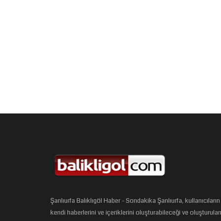
Şanlıurfa Balıklıgöl Haber - Sondakika Şanlıurfa, kullanıcıların
kendi haberlerini ve içeriklerini oluşturabileceği ve oluşturula