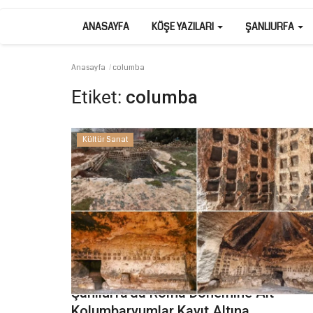
ANASAYFA
KÖŞE YAZILARI
ŞANLIURFA
Anasayfa
columba
Etiket:
columba
Kültür Sanat
Şanlıurfa'da Roma Dönemine Ait
Kolumbaryumlar Kayıt Altına...