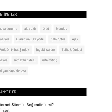
ETIKETLER
hava durumu
alev aldı
öldü
Mendes
merkez
Olarenwaju Kayode
helikopter
Ajax
Prof. Dr. Nihat Şındak
bıçaklı saldırı
Talha Uğurluel
asker
ramazan pidesi
urfa miting
Alişan Kapaklıkaya
ANKETLER
nternet Sitemizi Beğendiniz mi?
Evet