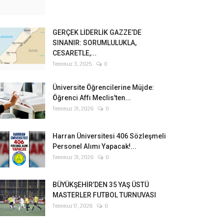
GERÇEK LİDERLİK GAZZE’DE
SINANIR: SORUMLULUKLA,
CESARETLE,...
Temmuz 3, 2025
0
Üniversite Öğrencilerine Müjde:
Öğrenci Affı Meclis'ten...
Temmuz 31, 2026
0
Harran Üniversitesi 406 Sözleşmeli
Personel Alımı Yapacak!...
Temmuz 31, 2026
0
BÜYÜKŞEHİR’DEN 35 YAŞ ÜSTÜ
MASTERLER FUTBOL TURNUVASI
Temmuz 17, 2026
0