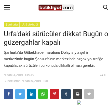
Şanlıurfa
Balıklıgöl
Giriş Yap
Kaydol
Urfa'daki sürücüler dikkat Bugün o
güzergahlar kapalı
Anasayfa
Şanlıurfa'da Göbeklitepe maratonu Dolayısıyla şehir
Köşe Yazıları
merkezinde bugün Şanlıurfa'nın merkezinde birçok yol trafiğe
kapatılacak sürücüleri bu konuda dikkatli olması gerekir.
Şanlıurfa
Nisan 13, 2019 - 08:36
0
Güncelleme: Nisan 15, 2019 - 11:11
Eğitim
Magazin
Spor