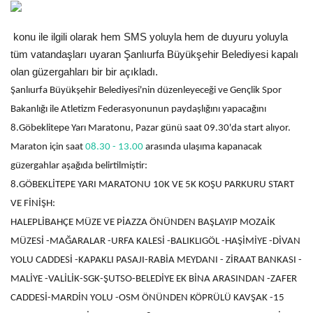
Gündem
konu ile ilgili olarak hem SMS yoluyla hem de duyuru yoluyla
tüm vatandaşları uyaran Şanlıurfa Büyükşehir Belediyesi kapalı
Tekno Bilim
olan güzergahları bir bir açıkladı.
Şanlıurfa Büyükşehir Belediyesi'nin düzenleyeceği ve Gençlik Spor
Ekonomi
Bakanlığı ile Atletizm Federasyonunun paydaşlığını yapacağını
8.Göbeklitepe Yarı Maratonu, Pazar günü saat 09.30'da start alıyor.
Galeriler
Maraton için saat
08.30 - 13.00
arasında ulaşıma kapanacak
Siyaset
güzergahlar aşağıda belirtilmiştir:
8.GÖBEKLİTEPE YARI MARATONU 10K VE 5K KOŞU PARKURU START
Künye
VE FİNİŞH:
HALEPLİBAHÇE MÜZE VE PİAZZA ÖNÜNDEN BAŞLAYIP MOZAİK
Yaşam
MÜZESİ -MAĞARALAR -URFA KALESİ -BALIKLIGÖL -HAŞİMİYE -DİVAN
YOLU CADDESİ -KAPAKLI PASAJI-RABİA MEYDANI - ZİRAAT BANKASI -
İletişim
MALİYE -VALİLİK-SGK-ŞUTSO-BELEDİYE EK BİNA ARASINDAN -ZAFER
CADDESİ-MARDİN YOLU -OSM ÖNÜNDEN KÖPRÜLÜ KAVŞAK -15
Sağlık