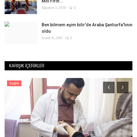
Moi Fırın...
Ağustos 3, 2026
0
Ben bilmem eşim bilir'de Araba Şanlıurfa'lının
oldu
Aralık 15, 2012
0
KARIŞIK İÇERIKLER
Sağlık