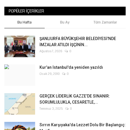
POPÜLER İÇERIKLER
Bu Hafta
Bu Ay
Tüm Zamanlar
ŞANLIURFA BÜYÜKŞEHİR BELEDİYESİ'NDE
İMZALAR ATILDI İŞÇİNİN...
Ağustos 7, 2026
0
Kur'an İstanbul'da yeniden yazıldı
Ocak 29, 2010
0
GERÇEK LİDERLİK GAZZE’DE SINANIR:
SORUMLULUKLA, CESARETLE,...
Temmuz 3, 2025
0
Sırrın Karşıyaka'da Lezzet Dolu Bir Başlangıç: