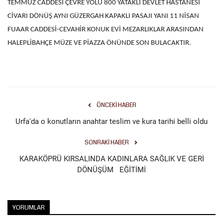
TEMMUZ CADDESİ ÇEVRE YOLU 800 YATAKLI DEVLET HASTANESİ
CİVARI DÖNÜŞ AYNI GÜZERGAH KAPAKLI PASAJI YANI 11 NİSAN
Kültür Sanat
FUAAR CADDESİ-CEVAHİR KONUK EVİ MEZARLIKLAR ARASINDAN
HALEPLİBAHÇE MÜZE VE PİAZZA ÖNÜNDE SON BULACAKTIR.
ÖNCEKI HABER
Urfa'da o konutların anahtar teslim ve kura tarihi belli oldu
SONRAKI HABER
KARAKÖPRÜ KIRSALINDA KADINLARA SAĞLIK VE GERİ
DÖNÜŞÜM EĞİTİMİ
YORUMLAR