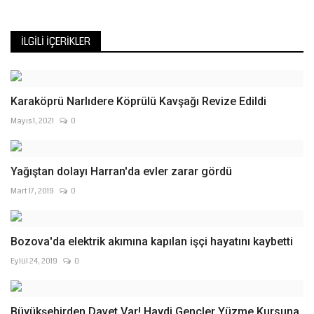
İLGILI İÇERIKLER
Karaköprü Narlıdere Köprülü Kavşağı Revize Edildi
Mayıs 1, 2021
0
Yağıştan dolayı Harran'da evler zarar gördü
Mart 17, 2019
0
Bozova'da elektrik akımına kapılan işçi hayatını kaybetti
Eylül 24, 2019
0
Büyükşehirden Davet Var! Haydi Gençler Yüzme Kursuna