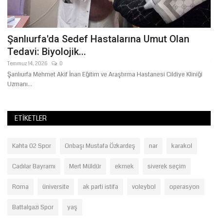
I
Şanlıurfa'da Sedef Hastalarına Umut Olan
B
Tedavi: Biyolojik...
Y
Temmuz 14, 2026
0
Te
Şanlıurfa Mehmet Akif İnan Eğitim ve Araştırma Hastanesi Cildiye Kliniği
Şa
Uzmanı...
mo
ETIKETLER
Kahta 02 Spor
Onbaşı Mustafa Özkardeş
nar
karakol
Cadılar Bayramı
Mert Müldür
ekmek
siverek seçim
Roma
üniversite
ak parti istifa
voleybol
operasyon
Battalgazi Spor
yaş