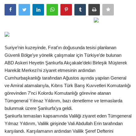
Gündem
Tekno Bilim
Ekonomi
Suriye’nin kuzeyinde, Fırat’ın doğusunda tesisi planlanan
Güvenli Bölge’ye yönelik çalışmalar için Türkiye’de bulunan
Galeriler
ABD Askeri Heyetin Şanlıurfa Akçakale’deki Birleşik Müşterek
Harekât Merkezi’ni ziyaret etmesinin ardından
Siyaset
Cumhurbaşkanlığı tarafından Ağustos ayında yapılan General
ve Amiral atamalarıyla, Kıbrıs Türk Barış Kuvvetleri Komutanlığı
Künye
görevinden 7’nci Kolordu Komutanlığı görevine atanan
Tümgeneral Yılmaz Yıldırım, bazı denetleme ve temaslarda
Yaşam
bulunmak üzere Şanlıurfa’ya geldi.
Şanlıurfa temasları kapsamında Valiliği ziyaret eden Tümgeneral
İletişim
Yılmaz Yıldırım, Valilik girişinde Vali Abdullah Erin tarafından
karşılandı. Karşılamanın ardından Valilik Şeref Defterini
Sağlık