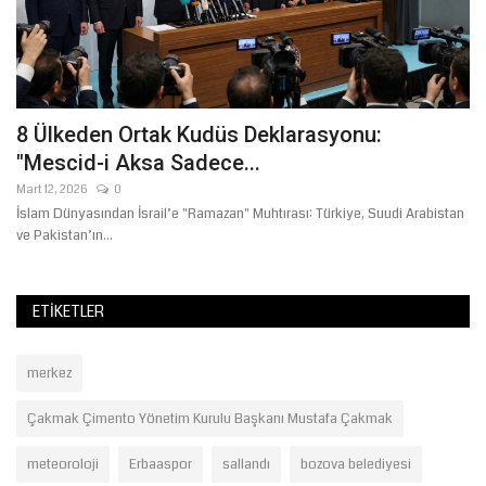
8 Ülkeden Ortak Kudüs Deklarasyonu:
Ş
"Mescid-i Aksa Sadece...
İ
Mart 12, 2026
0
Ağ
T
İslam Dünyasından İsrail’e "Ramazan" Muhtırası: Türkiye, Suudi Arabistan
TF
ve Pakistan’ın...
Şa
ETIKETLER
merkez
Çakmak Çimento Yönetim Kurulu Başkanı Mustafa Çakmak
meteoroloji
Erbaaspor
sallandı
bozova belediyesi