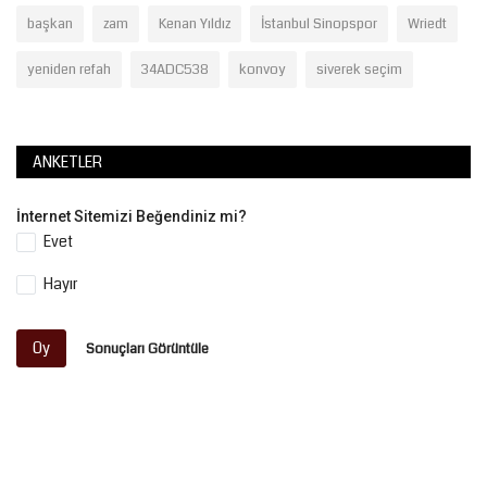
başkan
zam
Kenan Yıldız
İstanbul Sinopspor
Wriedt
yeniden refah
34ADC538
konvoy
siverek seçim
ANKETLER
İnternet Sitemizi Beğendiniz mi?
Evet
Hayır
Oy
Sonuçları Görüntüle