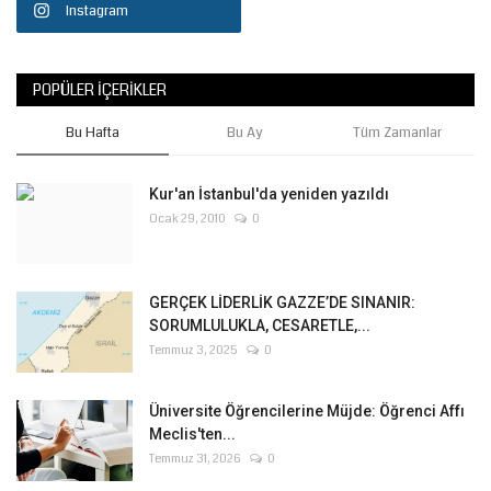
Instagram
POPÜLER İÇERIKLER
Bu Hafta
Bu Ay
Tüm Zamanlar
Kur'an İstanbul'da yeniden yazıldı
Ocak 29, 2010
0
GERÇEK LİDERLİK GAZZE’DE SINANIR:
SORUMLULUKLA, CESARETLE,...
Temmuz 3, 2025
0
Üniversite Öğrencilerine Müjde: Öğrenci Affı
Meclis'ten...
Temmuz 31, 2026
0