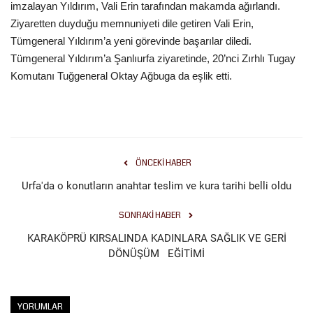
imzalayan Yıldırım, Vali Erin tarafından makamda ağırlandı.
Ziyaretten duyduğu memnuniyeti dile getiren Vali Erin,
Kültür Sanat
Tümgeneral Yıldırım’a yeni görevinde başarılar diledi.
Tümgeneral Yıldırım’a Şanlıurfa ziyaretinde, 20’nci Zırhlı Tugay
Komutanı Tuğgeneral Oktay Ağbuga da eşlik etti.
ÖNCEKI HABER
Urfa'da o konutların anahtar teslim ve kura tarihi belli oldu
SONRAKI HABER
KARAKÖPRÜ KIRSALINDA KADINLARA SAĞLIK VE GERİ
DÖNÜŞÜM EĞİTİMİ
YORUMLAR