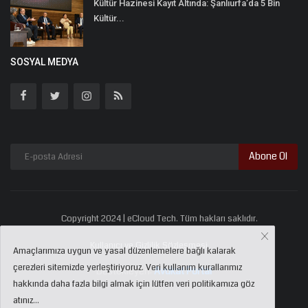
Kültür Hazinesi Kayıt Altında: Şanlıurfa’da 5 Bin
Kültür...
SOSYAL MEDYA
Abone Ol
Copyright 2024 | eCloud Tech. Tüm hakları saklıdır.
Kullanıcı ve Gizlilik Sözleşmesi
Amaçlarımıza uygun ve yasal düzenlemelere bağlı kalarak
çerezleri sitemizde yerleştiriyoruz. Veri kullanım kurallarımız
Destekleyen:
Avukat Portal
hakkında daha fazla bilgi almak için lütfen veri politikamıza göz
atınız...