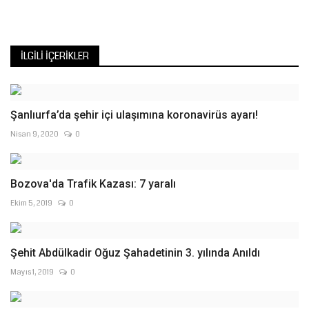
İLGILI İÇERIKLER
Şanlıurfa’da şehir içi ulaşımına koronavirüs ayarı!
Nisan 9, 2020
0
Bozova'da Trafik Kazası: 7 yaralı
Ekim 5, 2019
0
Şehit Abdülkadir Oğuz Şahadetinin 3. yılında Anıldı
Mayıs 1, 2019
0