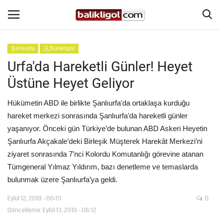
Şanlıurfa
Balıklıgöl
Giriş Yap
Kaydol
Urfa'da Hareketli Günler! Heyet
Üstüne Heyet Geliyor
Anasayfa
Hükümetin ABD ile birlikte Şanlıurfa'da ortaklaşa kurduğu
Köşe Yazıları
hareket merkezi sonrasında Şanlıurfa'da hareketli günler
yaşanıyor. Önceki gün Türkiye’de bulunan ABD Askeri Heyetin
Şanlıurfa
Şanlıurfa Akçakale’deki Birleşik Müşterek Harekât Merkezi’ni
ziyaret sonrasında 7’nci Kolordu Komutanlığı görevine atanan
Eğitim
Tümgeneral Yılmaz Yıldırım, bazı denetleme ve temaslarda
bulunmak üzere Şanlıurfa’ya geldi.
Magazin
Eylül 12, 2019 - 06:01
0
Güncelleme: Eylül 13, 2019 - 08:12
Spor