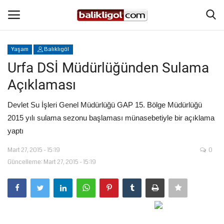
Yaşam
Balıklıgöl
Giriş Yap
Kaydol
Urfa DSİ Müdürlüğünden Sulama
Açıklaması
Anasayfa
Devlet Su İşleri Genel Müdürlüğü GAP 15. Bölge Müdürlüğü
Köşe Yazıları
2015 yılı sulama sezonu başlaması münasebetiyle bir açıklama
yaptı
Magazin
Mart 27, 2015 - 15:19
0
Güncelleme: Mart 27, 2015 - 15:19
Şanlıurfa
Eğitim
Spor