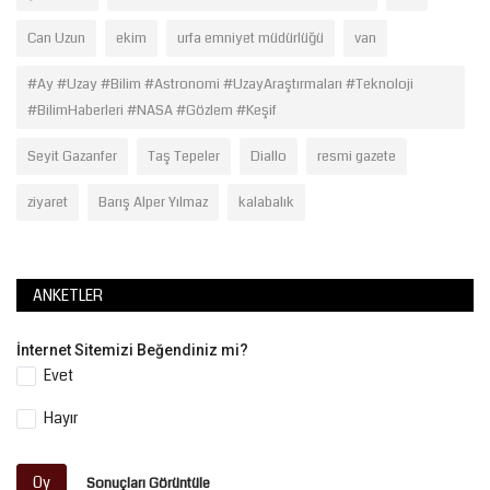
Can Uzun
ekim
urfa emniyet müdürlüğü
van
#Ay #Uzay #Bilim #Astronomi #UzayAraştırmaları #Teknoloji
#BilimHaberleri #NASA #Gözlem #Keşif
Seyit Gazanfer
Taş Tepeler
Diallo
resmi gazete
ziyaret
Barış Alper Yılmaz
kalabalık
ANKETLER
İnternet Sitemizi Beğendiniz mi?
Evet
Hayır
Oy
Sonuçları Görüntüle