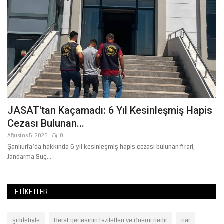
JASAT'tan Kaçamadı: 6 Yıl Kesinleşmiş Hapis
Ş
Cezası Bulunan...
B
Ağustos 5, 2026
0
Ni
Şanlıurfa’da hakkında 6 yıl kesinleşmiş hapis cezası bulunan firari,
Jandarma Suç...
ETIKETLER
şiddetiyle
Berat gecesinin faziletleri ve önemi nedir
nar