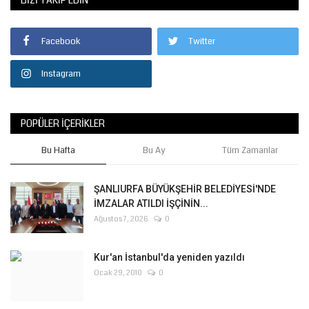
BIZI TAKIP EDIN
Facebook
Twitter
Instagram
POPÜLER İÇERIKLER
Bu Hafta
Bu Ay
Tüm Zamanlar
ŞANLIURFA BÜYÜKŞEHİR BELEDİYESİ'NDE
İMZALAR ATILDI İŞÇİNİN...
Ağustos 7, 2026
0
Kur'an İstanbul'da yeniden yazıldı
Ocak 29, 2010
0