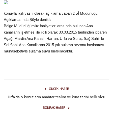
Gündem
konuyla ilgili yazılı olarak açıklama yapan DSİ Müdürlüğü,
Açıklamasında Şöyle denildi:
Tekno Bilim
Bölge Müdürlüğümüz faaliyetleri arasında bulunan Ana
kanalların işletmesi ile ilgili olarak 30.03.2015 tarihinden itibaren
Ekonomi
Aşağı Mardin Ana Kanalı, Harran, Urfa ve Suruç Sağ Sahil ile
Sol Sahil Ana Kanallarına 2015 yılı sulama sezonu başlaması
Siyaset
münasebetiyle sulama suyu bırakılacaktır.
Galeriler
Yaşam
Künye
ÖNCEKI HABER
Urfa'da o konutların anahtar teslim ve kura tarihi belli oldu
Sağlık
SONRAKI HABER
İletişim