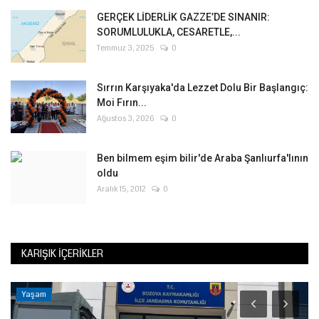
GERÇEK LİDERLİK GAZZE’DE SINANIR:
SORUMLULUKLA, CESARETLE,...
Temmuz 3, 2025
0
Sırrın Karşıyaka'da Lezzet Dolu Bir Başlangıç:
Moi Fırın...
Ağustos 3, 2026
0
Ben bilmem eşim bilir'de Araba Şanlıurfa'lının
oldu
Aralık 15, 2012
0
KARIŞIK İÇERIKLER
Yaşam