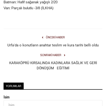
Batman: Hafif sağanak yağışlı 2/20
Van: Parçalı bulutlu -3/8 (İLKHA)
ÖNCEKI HABER
Urfa'da o konutların anahtar teslim ve kura tarihi belli oldu
SONRAKI HABER
KARAKÖPRÜ KIRSALINDA KADINLARA SAĞLIK VE GERİ
DÖNÜŞÜM EĞİTİMİ
YORUMLAR
İsim