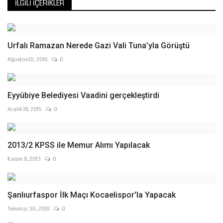
İLGILI İÇERIKLER
Urfalı Ramazan Nerede Gazi Vali Tuna’yla Görüştü
Ağustos 10, 2016
0
Eyyübiye Belediyesi Vaadini gerçekleştirdi
Aralık 18, 2015
0
2013/2 KPSS ile Memur Alımı Yapılacak
Kasım 8, 2013
0
Şanlıurfaspor İlk Maçı Kocaelispor'la Yapacak
Temmuz 30, 2010
0