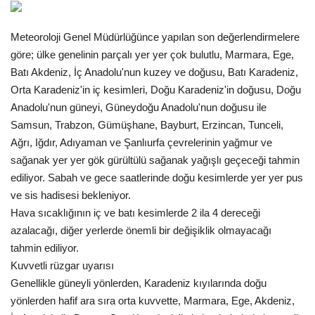
Gündem
Meteoroloji Genel Müdürlüğünce yapılan son değerlendirmelere
göre; ülke genelinin parçalı yer yer çok bulutlu, Marmara, Ege,
Tekno Bilim
Batı Akdeniz, İç Anadolu'nun kuzey ve doğusu, Batı Karadeniz,
Orta Karadeniz'in iç kesimleri, Doğu Karadeniz'in doğusu, Doğu
Ekonomi
Anadolu'nun güneyi, Güneydoğu Anadolu'nun doğusu ile
Samsun, Trabzon, Gümüşhane, Bayburt, Erzincan, Tunceli,
Siyaset
Ağrı, Iğdır, Adıyaman ve Şanlıurfa çevrelerinin yağmur ve
sağanak yer yer gök gürültülü sağanak yağışlı geçeceği tahmin
Galeriler
ediliyor. Sabah ve gece saatlerinde doğu kesimlerde yer yer pus
ve sis hadisesi bekleniyor.
Yaşam
Hava sıcaklığının iç ve batı kesimlerde 2 ila 4 dereceği
azalacağı, diğer yerlerde önemli bir değişiklik olmayacağı
Künye
tahmin ediliyor.
Kuvvetli rüzgar uyarısı
Sağlık
Genellikle güneyli yönlerden, Karadeniz kıyılarında doğu
yönlerden hafif ara sıra orta kuvvette, Marmara, Ege, Akdeniz,
İletişim