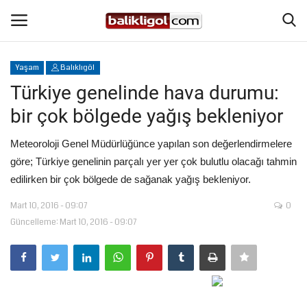
Yaşam
Balıklıgöl
Giriş Yap
Kaydol
Türkiye genelinde hava durumu:
bir çok bölgede yağış bekleniyor
Anasayfa
Meteoroloji Genel Müdürlüğünce yapılan son değerlendirmelere
Köşe Yazıları
göre; Türkiye genelinin parçalı yer yer çok bulutlu olacağı tahmin
edilirken bir çok bölgede de sağanak yağış bekleniyor.
Magazin
Mart 10, 2016 - 09:07
0
Güncelleme: Mart 10, 2016 - 09:07
Şanlıurfa
Eğitim
Spor