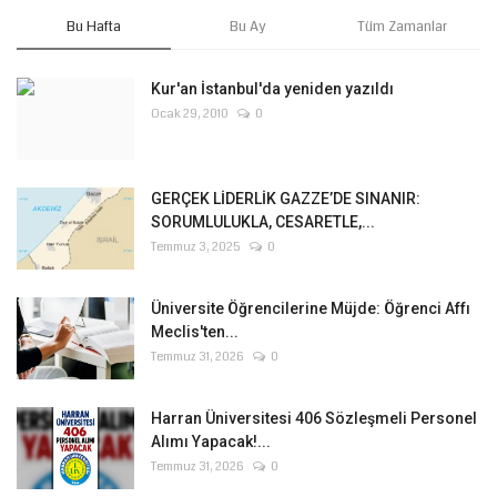
Bu Hafta
Bu Ay
Tüm Zamanlar
Kur'an İstanbul'da yeniden yazıldı
Ocak 29, 2010
0
GERÇEK LİDERLİK GAZZE’DE SINANIR:
SORUMLULUKLA, CESARETLE,...
Temmuz 3, 2025
0
Üniversite Öğrencilerine Müjde: Öğrenci Affı
Meclis'ten...
Temmuz 31, 2026
0
Harran Üniversitesi 406 Sözleşmeli Personel
Alımı Yapacak!...
Temmuz 31, 2026
0