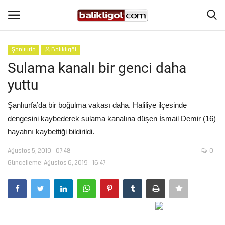
Şanlıurfa
Balıklıgöl
Giriş Yap
Kaydol
Sulama kanalı bir genci daha
yuttu
Anasayfa
Şanlıurfa’da bir boğulma vakası daha. Haliliye ilçesinde
Köşe Yazıları
dengesini kaybederek sulama kanalına düşen İsmail Demir (16)
hayatını kaybettiği bildirildi.
Magazin
Ağustos 5, 2019 - 07:48
0
Güncelleme: Ağustos 6, 2019 - 16:47
Şanlıurfa
Eğitim
Spor