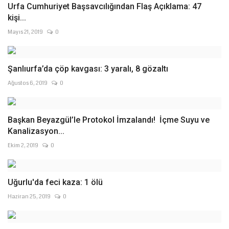
Urfa Cumhuriyet Başsavcılığından Flaş Açıklama: 47
kişi...
Mayıs 21, 2019
0
Şanlıurfa’da çöp kavgası: 3 yaralı, 8 gözaltı
Ağustos 6, 2019
0
Başkan Beyazgül’le Protokol İmzalandı! İçme Suyu ve
Kanalizasyon...
Ekim 2, 2019
0
Uğurlu'da feci kaza: 1 ölü
Haziran 25, 2019
0