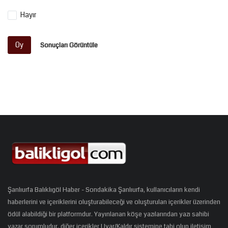
Hayır
Oy
Sonuçları Görüntüle
Şanlıurfa Balıklıgöl Haber - Sondakika Şanlıurfa, kullanıcıların kendi
haberlerini ve içeriklerini oluşturabileceği ve oluşturulan içerikler üzerinden
ödül alabildiği bir platformdur. Yayınlanan köşe yazılarından yazı sahibi
yazar sorumludur, diğer içerikler Uyar/Kaldır sistemine tabi olup iletişim