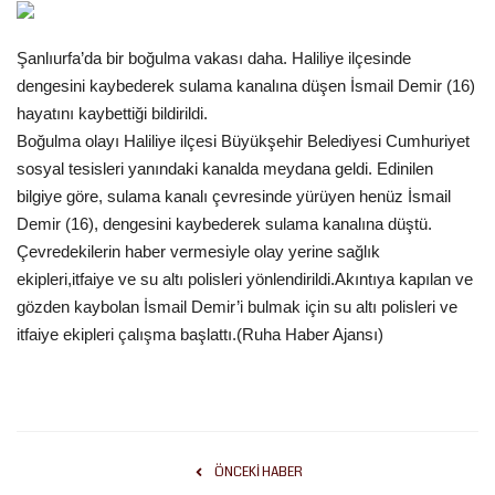
Gündem
Şanlıurfa’da bir boğulma vakası daha. Haliliye ilçesinde
dengesini kaybederek sulama kanalına düşen İsmail Demir (16)
Tekno Bilim
hayatını kaybettiği bildirildi.
Boğulma olayı Haliliye ilçesi Büyükşehir Belediyesi Cumhuriyet
Ekonomi
sosyal tesisleri yanındaki kanalda meydana geldi. Edinilen
bilgiye göre, sulama kanalı çevresinde yürüyen henüz İsmail
Siyaset
Demir (16), dengesini kaybederek sulama kanalına düştü.
Çevredekilerin haber vermesiyle olay yerine sağlık
Galeriler
ekipleri,itfaiye ve su altı polisleri yönlendirildi.Akıntıya kapılan ve
gözden kaybolan İsmail Demir’i bulmak için su altı polisleri ve
Yaşam
itfaiye ekipleri çalışma başlattı.(Ruha Haber Ajansı)
Künye
Sağlık
ÖNCEKI HABER
İletişim