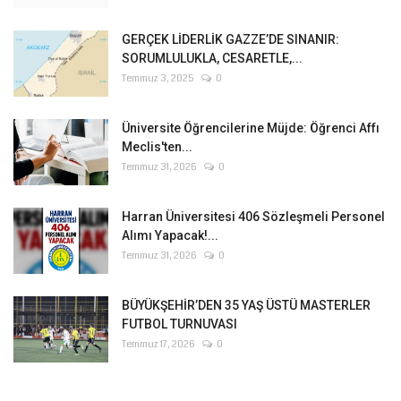
GERÇEK LİDERLİK GAZZE’DE SINANIR:
SORUMLULUKLA, CESARETLE,...
Temmuz 3, 2025
0
Üniversite Öğrencilerine Müjde: Öğrenci Affı
Meclis'ten...
Temmuz 31, 2026
0
Harran Üniversitesi 406 Sözleşmeli Personel
Alımı Yapacak!...
Temmuz 31, 2026
0
BÜYÜKŞEHİR’DEN 35 YAŞ ÜSTÜ MASTERLER
FUTBOL TURNUVASI
Temmuz 17, 2026
0