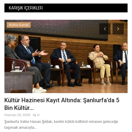
KARIŞIK İÇERIKLER
Kültür Sanat
Kültür Hazinesi Kayıt Altında: Şanlıurfa’da 5
K
Bin Kültür...
M
Haziran 30, 2026
0
Te
Şanlıurfa Valisi Hasan Şıldak, kentin köklü kültürel mirasını geleceğe
Ka
taşımak amacıyla...
İl