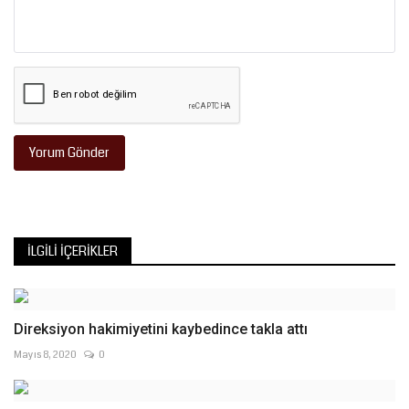
Yorum Gönder
İLGILI İÇERIKLER
Direksiyon hakimiyetini kaybedince takla attı
Mayıs 8, 2020
0