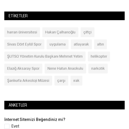
ETIKETLER
harran üniversitesi
Hakan Çalhanoğlu
çiftçi
Sivas Dört Eylül Spor
uygulama
atlayarak
altın
ŞUTSO Yönetim Kurulu Başkanı Mehmet Yetim
helikopter
Elazığ Aksaray Spor
Nene Hatun Anaokulu
narkotik
Şanlıurfa Arkeoloji Müzesi
çarşı
ırak
ANKETLER
İnternet Sitemizi Beğendiniz mi?
Evet