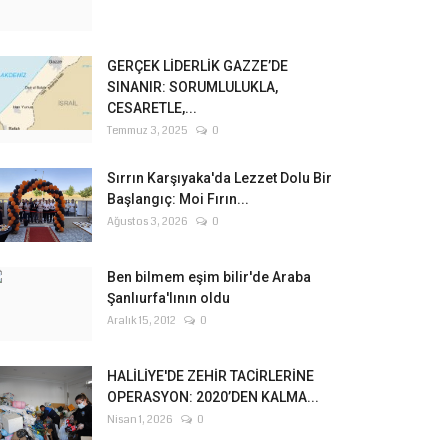
GERÇEK LİDERLİK GAZZE’DE
SINANIR: SORUMLULUKLA,
CESARETLE,...
Temmuz 3, 2025
0
Sırrın Karşıyaka'da Lezzet Dolu Bir
Başlangıç: Moi Fırın...
Ağustos 3, 2026
0
Ben bilmem eşim bilir'de Araba
Şanlıurfa'lının oldu
Aralık 15, 2012
0
HALİLİYE'DE ZEHİR TACİRLERİNE
OPERASYON: 2020’DEN KALMA...
Nisan 1, 2026
0