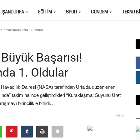
ŞANLIURFA
EĞITIM
SPOR
GÜNDEM
TEKNO B
nın Yarışmasında 1. Oldular
 Büyük Başarısı!
da 1. Oldular
 Havacılık Dairesi (NASA) tarafından Urfa'da düzenlenen
da" takim halinde geliştirdikleri “Kuraklaşma: Suyunu Üret"
şmayı birincilikle bitirdi. ,
0