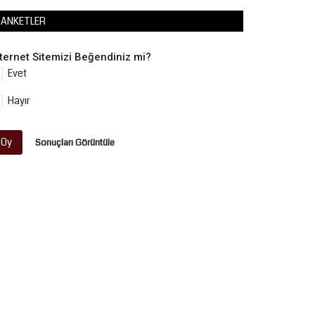
ANKETLER
nternet Sitemizi Beğendiniz mi?
Evet
Hayır
Oy
Sonuçları Görüntüle