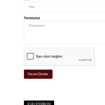
Yorumunuz
Yorum Gönder
İLGILI İÇERIKLER