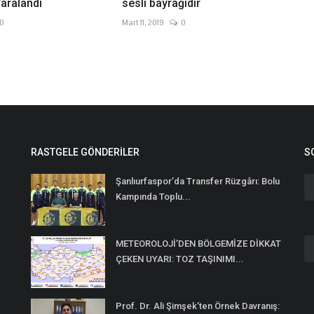
aralandı
sesli bayrağıdır
0
Mart 11, 2019
0
RASTGELE GÖNDERILER
S
Şanlıurfaspor’da Transfer Rüzgârı: Bolu
Kampında Toplu...
METEOROLOJİ’DEN BÖLGEMİZE DİKKAT
n
ÇEKEN UYARI: TOZ TAŞINIMI...
Prof. Dr. Ali Şimşek’ten Örnek Davranış: