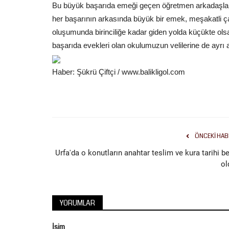
Bu büyük başarıda emeği geçen öğretmen arkadaşları v
her başarının arkasında büyük bir emek, meşakatli ça
oluşumunda birinciliğe kadar giden yolda küçükte o
başarıda evekleri olan okulumuzun velilerine de ayrı
Dünya
Haber: Şükrü Çiftçi / www.balikligol.com
ÖNCEKI HAB
Urfa'da o konutların anahtar teslim ve kura tarihi be
ol
Moro Müslümanlarının Yarım Ası
Mücadelesine Şanlıurfa...
Haziran 30, 2026
0
YORUMLAR
Filipinler hükümetinin baskılarına karşı yarım asırda
süredir varlık...
İsim