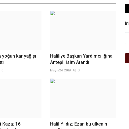
İ
a yoğun kar yağışı
Haliliye Başkan Yardımcılığına
tı
Antepli İsim Atandı
0
Mayıs 24, 2019
0
i Kaza: 16
Halil Yıldız: Ezan bu ülkenin