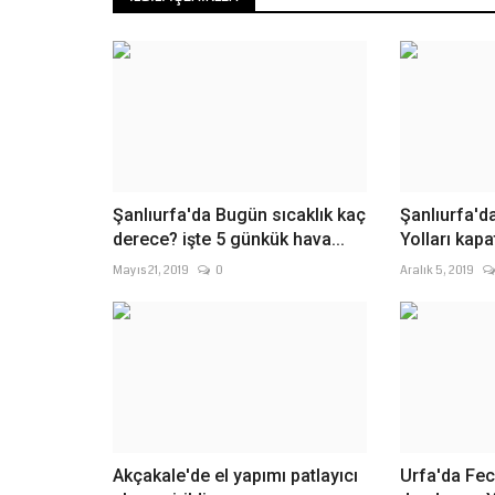
Şanlıurfa'da Bugün sıcaklık kaç
Şanlıurfa'd
derece? işte 5 günkük hava...
Yolları kapat
Mayıs 21, 2019
0
Aralık 5, 2019
Akçakale'de el yapımı patlayıcı
Urfa'da Fec