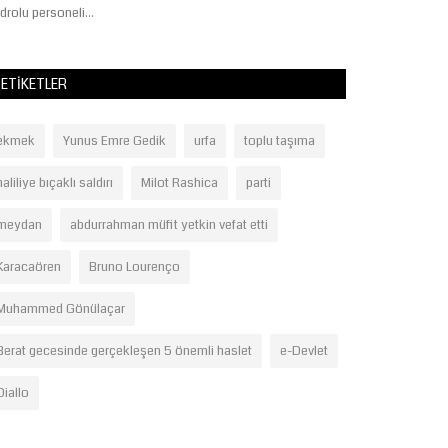
drolu personeli...
ETIKETLER
ekmek
Yunus Emre Gedik
urfa
toplu taşıma
haliliye bıçaklı saldırı
Milot Rashica
parti
meydan
abdurrahman müfit yetkin vefat etti
Karacaören
Bruno Lourenço
Muhammed Gönülaçar
Berat gecesinde gerçekleşen 5 önemli haslet
e-Devlet
Diallo