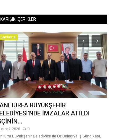
KARIŞIK İÇERIKLER
Şanlıurfa
Tekno Bilim
ANLIURFA BÜYÜKŞEHİR
SANAT VE 
ELEDİYESİ'NDE İMZALAR ATILDI
ÇOCUKLAR 
ŞÇİNİN...
Haziran 17, 2026
Şanlıurfa Büyükşeh
ustos 7, 2026
0
Dairesi Başkanlığı.
nlıurfa Büyükşehir Belediyesi ile Öz Belediye İş Sendikası,