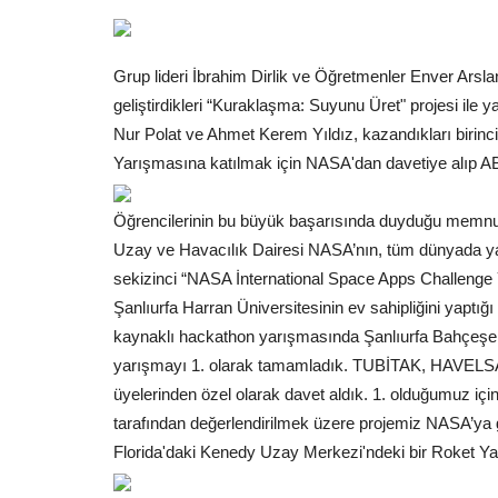
Grup lideri İbrahim Dirlik ve Öğretmenler Enver Ars
geliştirdikleri “Kuraklaşma: Suyunu Üret" projesi ile 
Nur Polat ve Ahmet Kerem Yıldız, kazandıkları birincil
Yarışmasına katılmak için NASA'dan davetiye alıp AB
Öğrencilerinin bu büyük başarısında duyduğu memnuni
Uzay ve Havacılık Dairesi NASA’nın, tüm dünyada yak
sekizinci “NASA İnternational Space Apps Challenge 
Şanlıurfa Harran Üniversitesinin ev sahipliğini yaptığ
kaynaklı hackathon yarışmasında Şanlıurfa Bahçeşehi
yarışmayı 1. olarak tamamladık. TUBİTAK, HAVELS
üyelerinden özel olarak davet aldık. 1. olduğumuz i
tarafından değerlendirilmek üzere projemiz NASA’ya 
Florida'daki Kenedy Uzay Merkezi'ndeki bir Roket Ya