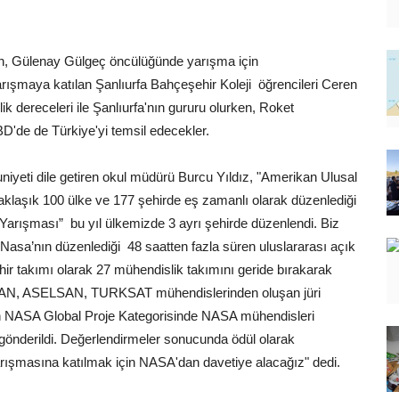
lan, Gülenay Gülgeç öncülüğünde yarışma için
yarışmaya katılan Şanlıurfa Bahçeşehir Koleji öğrencileri Ceren
ik dereceleri ile Şanlıurfa'nın gururu olurken, Roket
D'de de Türkiye'yi temsil edecekler.
yeti dile getiren okul müdürü Burcu Yıldız, "Amerikan Ulusal
laşık 100 ülke ve 177 şehirde eş zamanlı olarak düzenlediği
Yarışması” bu yıl ülkemizde 3 ayrı şehirde düzenlendi. Biz
ı Nasa’nın düzenlediği 48 saatten fazla süren uluslararası açık
r takımı olarak 27 mühendislik takımını geride bırakarak
AN, ASELSAN, TURKSAT mühendislerinden oluşan jüri
çin NASA Global Proje Kategorisinde NASA mühendisleri
gönderildi. Değerlendirmeler sonucunda ödül olarak
rışmasına katılmak için NASA'dan davetiye alacağız" dedi.