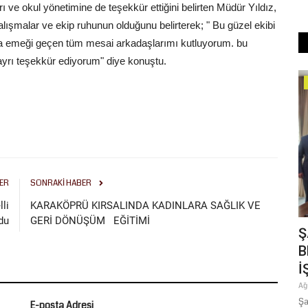
e okul yönetimine de teşekkür ettiğini belirten Müdür Yıldız,
lışmalar ve ekip ruhunun olduğunu belirterek; " Bu güzel ekibi
lsa emeği geçen tüm mesai arkadaşlarımı kutluyorum. bu
 ayrı teşekkür ediyorum" diye konuştu.
Eğitim
ER
SONRAKI HABER
lli
KARAKÖPRÜ KIRSALINDA KADINLARA SAĞLIK VE
du
GERİ DÖNÜŞÜM EĞİTİMİ
rlık
Şanlıurfa Valisi Hasan Şıldak’tan
Ş
Başarılı Öğrencilere...
B
İ
Temmuz 28, 2026
0
n fazla bir
Şanlıurfa Valisi Hasan Şıldak, LGS ve YKS sonuçlarına göre ilin
Ağ
en başarılı öğrencilerini...
Şa
E-posta Adresi