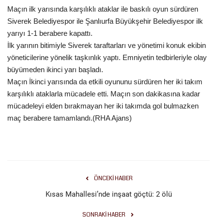
Maçın ilk yarısında karşılıklı ataklar ile baskılı oyun sürdüren
Siverek Belediyespor ile Şanlıurfa Büyükşehir Belediyespor ilk
Kültür Sanat
yarıyı 1-1 berabere kapattı.
İlk yarının bitimiyle Siverek taraftarları ve yönetimi konuk ekibin
yöneticilerine yönelik taşkınlık yaptı. Emniyetin tedbirleriyle olay
büyümeden ikinci yarı başladı.
Maçın İkinci yarısında da etkili oyununu sürdüren her iki takım
karşılıklı ataklarla mücadele etti. Maçın son dakikasına kadar
mücadeleyi elden bırakmayan her iki takımda gol bulmazken
maç berabere tamamlandı.(RHA Ajans)
ÖNCEKI HABER
Kısas Mahallesi’nde inşaat göçtü: 2 ölü
SONRAKI HABER