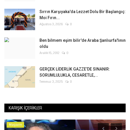
Sırrın Karşıyaka'da Lezzet Dolu Bir Başlangıç:
Moi Fırın...
Ağustos 3, 2026
0
Ben bilmem eşim bilir'de Araba Şanlıurfa'lının
oldu
Aralık 15, 2012
0
GERÇEK LİDERLİK GAZZE’DE SINANIR:
SORUMLULUKLA, CESARETLE,...
Temmuz 3, 2025
0
KARIŞIK İÇERIKLER
Magazin