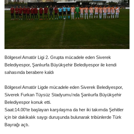
Gündem
Tekno Bilim
Ekonomi
Siyaset
Bölgesel Amatör Ligi 2. Grupta mücadele eden Siverek
Belediyespor, Şanlıurfa Büyükşehir Belediyespor ile kendi
Galeriler
sahasında berabere kaldı
Yaşam
Bölgesel Amatör Ligde mücadele eden Siverek Belediyespor,
Siverek Furkan Tüysüz Stadyumu'nda Şanlıurfa Büyükşehir
Künye
Belediyespor konuk etti.
Saat:14.00'te başlayan karşılaşma da her iki takımda Şehitler
Sağlık
için bir dakikalık saygı duruşunda bulunarak tribünlerde Türk
Bayrağı açtı.
İletişim