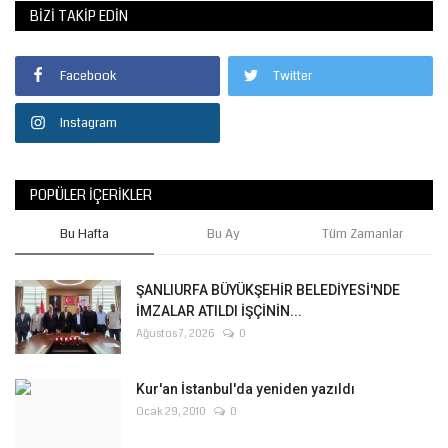
BIZI TAKIP EDIN
Facebook
Twitter
Instagram
POPÜLER İÇERIKLER
Bu Hafta
Bu Ay
Tüm Zamanlar
ŞANLIURFA BÜYÜKŞEHİR BELEDİYESİ'NDE
İMZALAR ATILDI İŞÇİNİN...
Ağustos 7, 2026
0
Kur'an İstanbul'da yeniden yazıldı
Ocak 29, 2010
0