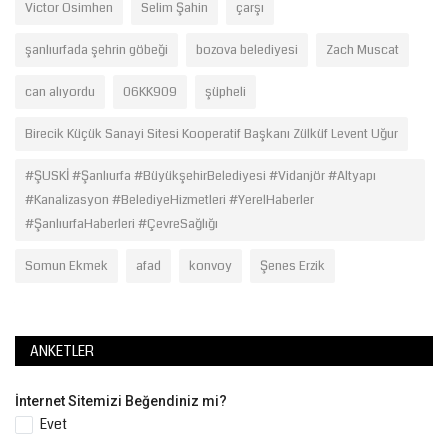
Victor Osimhen
Selim Şahin
çarşı
şanlıurfada şehrin göbeği
bozova belediyesi
Zach Muscat
can alıyordu
06KK909
şüpheli
Birecik Küçük Sanayi Sitesi Kooperatif Başkanı Zülküf Levent Uğur
#ŞUSKİ #Şanlıurfa #BüyükşehirBelediyesi #Vidanjör #Altyapı
#Kanalizasyon #BelediyeHizmetleri #YerelHaberler
#ŞanlıurfaHaberleri #ÇevreSağlığı
Somun Ekmek
afad
konvoy
Şenes Erzik
ANKETLER
İnternet Sitemizi Beğendiniz mi?
Evet