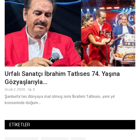
Urfalı Sanatçı İbrahim Tatlıses 74. Yaşına
Ş
Gözyaşlarıyla...
D
Ocak 2, 2026
0
Te
19
Şanlıurfa’nın dünyaya mal olmuş ismi İbrahim Tatlıses, yeni yıl
Şa
konserinde doğum...
erd
ETIKETLER