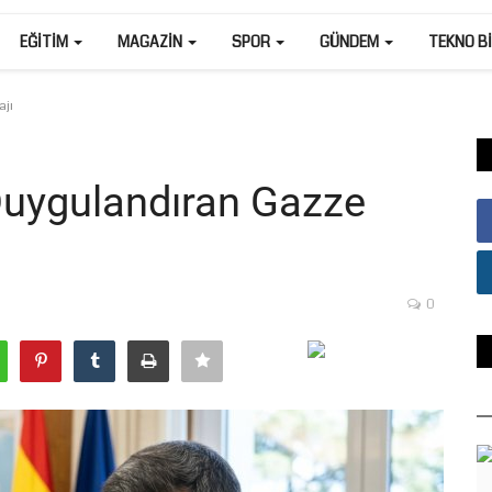
EĞITIM
MAGAZIN
SPOR
GÜNDEM
TEKNO B
ajı
Duygulandıran Gazze
0