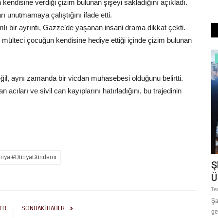
endisine verdiği çizim bulunan şişeyi sakladığını açıkladı.
 unutmamaya çalıştığını ifade etti.
ı bir ayrıntı, Gazze’de yaşanan insani drama dikkat çekti.
 mülteci çocuğun kendisine hediye ettiği içinde çizim bulunan
Siyaset
ğil, aynı zamanda bir vicdan muhasebesi olduğunu belirtti.
acıları ve sivil can kayıplarını hatırladığını, bu trajedinin
spanya #DünyaGündemi
rfa İHH
Sözleşmeli Personele Doğum İzni
Ş
Müjdesi: 16 Hafta Olan...
Ü
Mayıs 8, 2026
0
Te
an ayında
Aile ve Sosyal Hizmetler Bakanı Mahinur Özdemir Göktaş, 4/B
Şa
ER
SONRAKI HABER
statüsündeki sözleşmeli...
ge