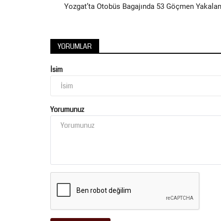
Yozgat’ta Otobüs Bagajında 53 Göçmen Yakalan
YORUMLAR
İsim
Yorumunuz