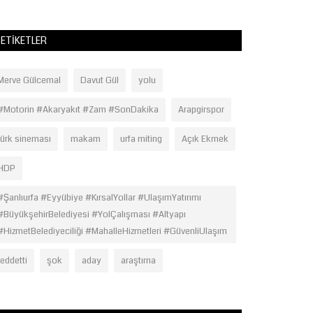
ETIKETLER
Merve Gülcemal
Davut Gül
yolu
#Motorin #Akaryakıt #Zam #SonDakika
Arapgirspor
türk sineması
makam
urfa miting
Açık Ekmek
HDP
#Şanlıurfa #Eyyübiye #KırsalYollar #UlaşımYatırımı
#BüyükşehirBelediyesi #YolÇalışması #Altyapı
#HizmetBelediyeciliği #MahalleHizmetleri #GüvenliUlaşım
reddetti
şok
aday
araştırna