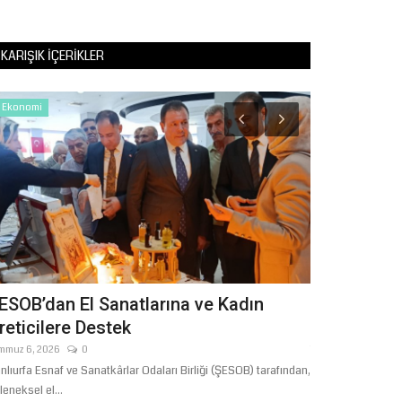
KARIŞIK İÇERIKLER
Ekonomi
Siyaset
ESOB’dan El Sanatlarına ve Kadın
Karaköprü 
reticilere Destek
Edildi: Mil
mmuz 6, 2026
0
Temmuz 1, 2026
nlıurfa Esnaf ve Sanatkârlar Odaları Birliği (ŞESOB) tarafından,
Karaköprü Yaşam 
leneksel el...
HÜDA PAR İlçe Baş