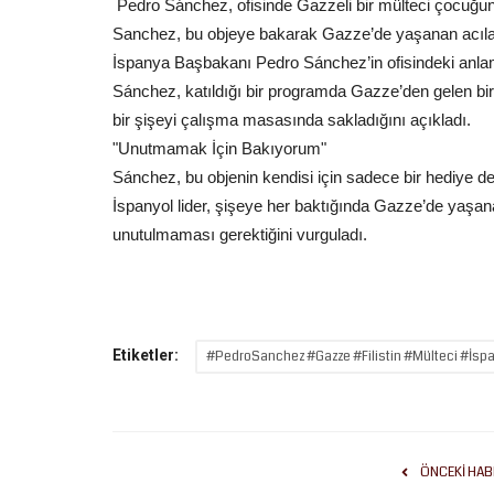
Pedro Sánchez, ofisinde Gazzeli bir mülteci çocuğun k
Sanchez, bu objeye bakarak Gazze’de yaşanan acıları
İspanya Başbakanı Pedro Sánchez’in ofisindeki anlaml
Sánchez, katıldığı bir programda Gazze’den gelen bir
bir şişeyi çalışma masasında sakladığını açıkladı.
Dünya
"Unutmamak İçin Bakıyorum"
Sánchez, bu objenin kendisi için sadece bir hediye de
İspanyol lider, şişeye her baktığında Gazze’de yaşanan 
unutulmaması gerektiğini vurguladı.
Etiketler:
#PedroSanchez #Gazze #Filistin #Mülteci #İ
”SU:
Gazze’ye Umut Köprüsü: Şanlıu
 ŞECERESİ,
Bir Gemi ile Filoya...
Mart 25, 2026
0
Şanlıurfa İHH, Gazze’deki ablukayı kırmak için Nis
ÖNCEKI HAB
Akdeniz’e açılacak olan...