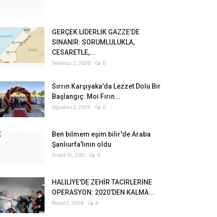
GERÇEK LİDERLİK GAZZE’DE
SINANIR: SORUMLULUKLA,
CESARETLE,...
Temmuz 3, 2025
0
Sırrın Karşıyaka'da Lezzet Dolu Bir
Başlangıç: Moi Fırın...
Ağustos 3, 2026
0
Ben bilmem eşim bilir'de Araba
Şanlıurfa'lının oldu
Aralık 15, 2012
0
HALİLİYE'DE ZEHİR TACİRLERİNE
OPERASYON: 2020’DEN KALMA...
Nisan 1, 2026
0