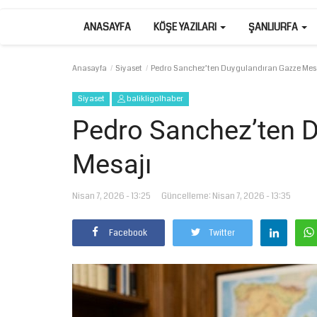
ANASAYFA
KÖŞE YAZILARI
ŞANLIURFA
Anasayfa
Siyaset
Pedro Sanchez’ten Duygulandıran Gazze Mes
Siyaset
balikligolhaber
Pedro Sanchez’ten 
Mesajı
Nisan 7, 2026 - 13:25
Güncelleme: Nisan 7, 2026 - 13:35
Facebook
Twitter