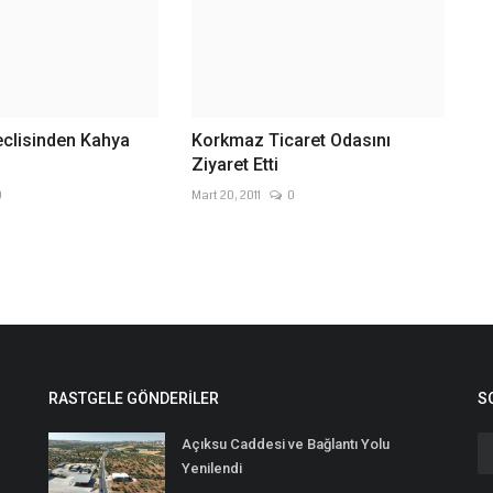
eclisinden Kahya
Korkmaz Ticaret Odasını
Ziyaret Etti
0
Mart 20, 2011
0
RASTGELE GÖNDERILER
S
Açıksu Caddesi ve Bağlantı Yolu
Yenilendi