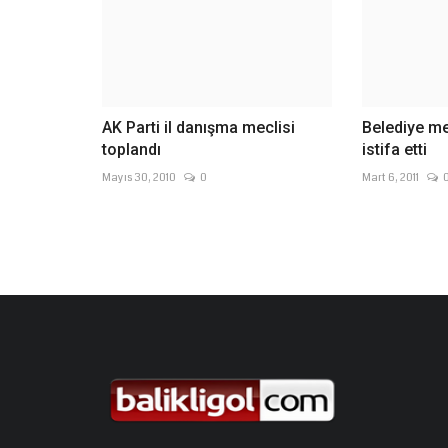
AK Parti il danışma meclisi
Belediye m
toplandı
istifa etti
Mayıs 30, 2010
0
Mart 6, 2011