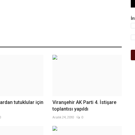
İ
ardan tutuklular için
Viranşehir AK Parti 4. İstişare
toplantısı yapıldı
0
Aralık 24, 2010
0