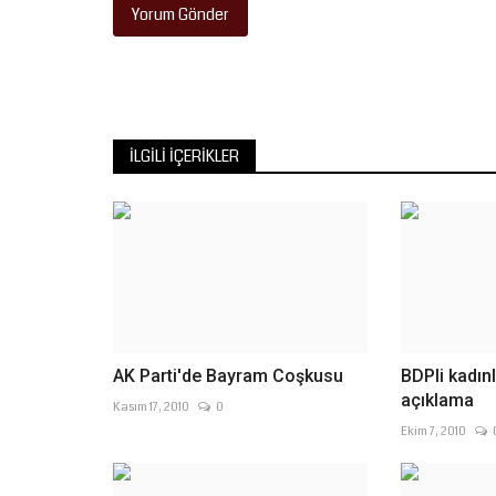
Yorum Gönder
İLGILI İÇERIKLER
AK Parti'de Bayram Coşkusu
BDPli kadınl
açıklama
Kasım 17, 2010
0
Ekim 7, 2010