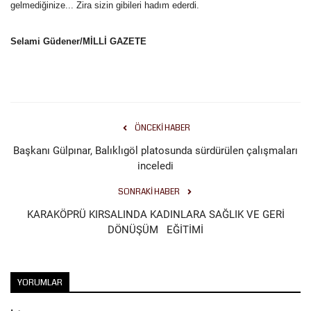
gelmediğinize... Zira sizin gibileri hadım ederdi.
Selami Güdener/MİLLİ GAZETE
ÖNCEKI HABER
Başkanı Gülpınar, Balıklıgöl platosunda sürdürülen çalışmaları
inceledi
SONRAKI HABER
KARAKÖPRÜ KIRSALINDA KADINLARA SAĞLIK VE GERİ
DÖNÜŞÜM EĞİTİMİ
YORUMLAR