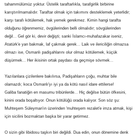
tahammülümüz yoktur. Üstelik taraftarlıkla, tarafgirlik birbirine
karıştırılmamalıdır. Taraftar olmak için takımını desteklemek yeterlidir;
karşı tarafı kötülemek, hak yemek gerekmez. Kimin hangi tarafta
olduğunu öğrenmemiz, övgülerinden belli olmalıdır; sövgülerinden
değil... Gel gör ki, devir değişti; sanki İslamcı-muhafazakar iseniz,
Atatürk'e yan bakmak, laf çakmak gerek... Laik ve ilericiliğin olmazsa
olmazı ise, Osmanlı padişahlarını olur olmaz kötülemek, küçük
düşürmek... Her ikisinin ortak paydası da geçmişe sövmek...
Yazılanlara çizilenlere bakılırsa, Padişahların çoğu, muhtar bile
olamazdı; koca Osmanlı'yı iyi ya da kötü nasıl idare ettilerse!
Galiba fanatiğin en masumu tribünlerde... Hiç değilse bütün öfkesini,
kinini orada boşaltıyor. Onun kötülüğü orada kalıyor. Son söz şu:
Muhteşem Süleyman'ın üzerinden 'muhteşem rezalet'e imza atmak, kişi
için sicilini bozmaktan başka bir yarar getirmez.
O sizin gibi libidosu taşkın biri değildi. Dua edin, onun dönemine denk