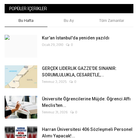
POPÜLER İÇERIKLER
Bu Hafta
Bu Ay
Tüm Zamanlar
Kur'an İstanbul'da yeniden yazıldı
Ocak 29, 2010
0
GERÇEK LİDERLİK GAZZE’DE SINANIR:
SORUMLULUKLA, CESARETLE,...
Temmuz 3, 2025
0
Üniversite Öğrencilerine Müjde: Öğrenci Affı
Meclis'ten...
Temmuz 31, 2026
0
Harran Üniversitesi 406 Sözleşmeli Personel
Alımı Yapacak!...