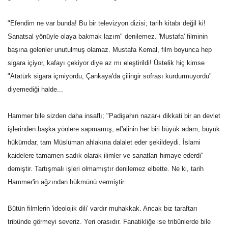
"Efendim ne var bunda! Bu bir televizyon dizisi; tarih kitabı değil ki!
Sanatsal yönüyle olaya bakmak lazım" denilemez. 'Mustafa' filminin
başına gelenler unutulmuş olamaz. Mustafa Kemal, film boyunca hep
sigara içiyor, kafayı çekiyor diye az mı eleştirildi! Üstelik hiç kimse
"Atatürk sigara içmiyordu, Çankaya'da çilingir sofrası kurdurmuyordu"
diyemediği halde...
Hammer bile sizden daha insaflı; "Padişahın nazar-ı dikkati bir an devlet
işlerinden başka yönlere sapmamış, ef'alinin her biri büyük adam, büyük
hükümdar, tam Müslüman ahlakına dalalet eder şekildeydi. İslami
kaidelere tamamen sadık olarak ilimler ve sanatları himaye ederdi"
demiştir. Tartışmalı işleri olmamıştır denilemez elbette. Ne ki, tarih
Hammer'in ağzından hükmünü vermiştir.
Bütün filmlerin 'ideolojik dili' vardır muhakkak. Ancak biz taraftarı
tribünde görmeyi severiz. Yeri orasıdır. Fanatikliğe ise tribünlerde bile