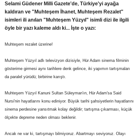
Selami Güdener Milli Gazete'de, Türkiye'yi ayağa
Gündem
kaldıran ve "Muhteşem İhanet, Muhteşem Rezalet"
isimleri ili anılan "Muhteşem Yüzyıl" isimli dizi ile ilgili
Tekno Bilim
öyle bir yazı kaleme aldı ki... İşte o yazı:
Ekonomi
Muhteşem rezalet üzerine!
Siyaset
Muhteşem Yüzyıl adlı televizyon dizisiyle, Hür Adam sinema filminin
gösterime girmesi aynı tarihlere denk gelince, iki yapımın tartışmaları
Galeriler
da paralel yürüdü; birbirine karıştı.
Yaşam
Muhteşem Yüzyıl Kanuni Sultan Süleyman'ın, Hür Adam'sa Said
Nursi'nin hayatlarını konu ediniyor. Büyük tarihi şahsiyetlerin hayatlarını
Künye
sinema perdesine yansıtmak kolay değildir; tartışma çıkarması, küçük
ölçekte depreme neden olması beklenir.
Sağlık
Ancak ne var ki, tartışmayı bilmiyoruz. Abartmayı seviyoruz. Olayı
İletişim