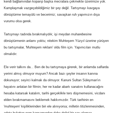
kendi bağlamından koparıp başka mecralara çekmekte üzerimize yok.
Kamplaşmak vazgeçebildiğimiz bir şey değil. Tartışmayı kavgaya
Kültür Sanat
dönüştürme temayülü ve becerimiz; savaşkan ruh yapımızın dışa
vurumu olsa gerek.
Tartışmayı tadında bırakmalıydık; işi meydan muharebesine
dönüştürmenin anlamı yoktu; nitekim Muhteşem Yüzyıl üzerine yürüyen
bu tartışmalar, 'Muhteşem reklam' oldu film için. Yapımcıları mutlu
olmalıdır.
Ele verir talkını da... Ben de bu tartışmaya girerek, bir anlamda saflarda
yerimi almış olmuyor muyum? Ancak bazı şeyler insanın kanına
dokunuyor; seyirci kalmak da olmuyor. Kanuni Sultan Süleyman'ın
hayatını anlatan bir filmin; her ne kadar abartı sanatını kullanacağını
hesaba katarsak katalım, tarihi gerçeklikle ters düşmemesini, vicdanı
elden bırakmamasını beklemek hakkımızdır. Türk tarihinin en
'muhteşem' kişiliklerinden biri ele alınıyorsa; milletin titizlenmesinden,
adeta buluttan nem kapsamından daha doğal bir şey olamaz.