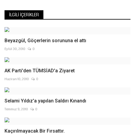
İLGILI İÇERIKLER
Beyazgül, Göçerlerin sorununa el attı
Eylül 30, 2010
0
AK Parti'den TÜMSİAD'a Ziyaret
Haziran 10, 2010
0
Selami Yıldız'a yapılan Saldırı Kınandı
Temmuz 9, 2010
0
Kaçırılmayacak Bir Fırsattır.