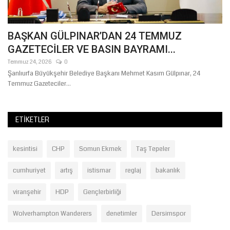
BAŞKAN GÜLPINAR’DAN 24 TEMMUZ
Ş
GAZETECİLER VE BASIN BAYRAMI...
Ba
Temmuz 24, 2026
0
Ağ
a
Şanlıurfa Büyükşehir Belediye Başkanı Mehmet Kasım Gülpınar, 24
Şa
Temmuz Gazeteciler...
çal
ETIKETLER
kesintisi
CHP
Somun Ekmek
Taş Tepeler
cumhuriyet
artış
istismar
reglaj
bakanlık
viranşehir
HDP
Gençlerbirliği
Wolverhampton Wanderers
denetimler
Dersimspor