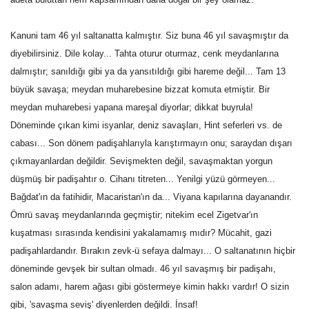
Kanuni tam 46 yıl saltanatta kalmıştır. Siz buna 46 yıl savaşmıştır da
diyebilirsiniz. Dile kolay... Tahta oturur oturmaz, cenk meydanlarına
dalmıştır; sanıldığı gibi ya da yansıtıldığı gibi hareme değil... Tam 13
büyük savaşa; meydan muharebesine bizzat komuta etmiştir. Bir
meydan muharebesi yapana mareşal diyorlar; dikkat buyrula!
Döneminde çıkan kimi isyanlar, deniz savaşları, Hint seferleri vs. de
cabası... Son dönem padişahlarıyla karıştırmayın onu; saraydan dışarı
çıkmayanlardan değildir. Sevişmekten değil, savaşmaktan yorgun
düşmüş bir padişahtır o. Cihanı titreten... Yenilgi yüzü görmeyen...
Bağdat'ın da fatihidir, Macaristan'ın da... Viyana kapılarına dayanandır.
Ömrü savaş meydanlarında geçmiştir; nitekim ecel Zigetvar'ın
kuşatması sırasında kendisini yakalamamış mıdır? Mücahit, gazi
padişahlardandır. Bırakın zevk-ü sefaya dalmayı... O saltanatının hiçbir
döneminde gevşek bir sultan olmadı. 46 yıl savaşmış bir padişahı,
salon adamı, harem ağası gibi göstermeye kimin hakkı vardır! O sizin
gibi, 'savaşma seviş' diyenlerden değildi. İnsaf!