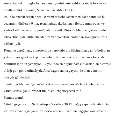
sonra, her yıl bir başka bahara şampiyonluk ertelenirken sabırla bekleyen
taraftar olduktan sonra, Şahan neden istifa etsin ki?
Kültür Sanat
Aslında önceki sezon önce 10 resmi müsabakadan men daha sonra ise bu
cezanın indirilerek 6 maç resmi müsabakadan men ile soyunma odası ve
yedek kulübesine giriş yasağı alan Teknik Direktör Mehmet Şahan o gün
istifa etmeliydi. İstifa etmedi o zaman yönetim tarafından sözleşmesi fesih
edilmeliydi.
Konumu gereği maç atmosferinde hareketlerine hâkim olmayan futbolcuları
yatıştırması gereken kişi olan Şahan, bunun tam tersini yaparak belki de
Şanlıurfaspor’un şampiyonluk yolunda en büyük hatası olacak olan o cezayı
aldığı gün gönderilmeliydi. Ama başarı arama gayesinde olan yönetim
olsaydı gönderirdi.
Taraftarlar Mehmet Şahan’ın istifa etmesini istiyor. Mehmet Şahan istifa etti.
Onun istifası Şanlıurfaspor’un inişini engelleyecek mi?
Sanmıyorum!...
Çünkü geçen sezon Şanlıurfaspor’a sadece 30 TL bağış yapan yönetici (Bu
iddiaya cevap için Şanlıurfaspor’a geçen yıl yapılan bağışlar kamuoyuna