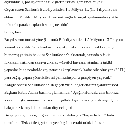
açıklanmalı) pozisyonundaki kişilerin istifası gerekmez miydi?
Geçen sezon Şanlıurfa Belediyesinden 1,5 Milyon TL (1,5 Trilyon) para
aktarıldı. Valilik 1 Milyon TL kaynak sağladı birçok işadamından yüklü
miktarda paralar toplandı sonuç ne oldu?
Sonuç hüsran!..
Bu yıl sezon öncesi yine Şanlıurfa Belediyesinden 1,5 Milyon (1.5 Trilyon)
kaynak aktarıldı. Gıda bankasını kapatıp Fakir fukaranın hakkını, tüyü
bitmemiş yetimin hakkını Şanlıurfaspor’a aktararak, sonrada o fakir
fukaranın sırtından sahaya çıkarak yönetici havasını atanlar, iş takibi
yapanlar, bir protokolde çay parasını karşılayacak kadar bile olmayan (30TL)
para bağışı yapan yöneticiler mi Şanlıurfaspor’u şampiyon yapacak?
Kongre öncesi Şanlıurfaspor’un geçen yılını değerlendiren Şanlıurfaspor
Başkanı Habib Arslan basın toplantısında, ‘Uçağı kaldırdık; ama bir kaza
sonucu düştü, önümüzdeki sezon inşallah düşürmeyeceğiz’ demişti. Şimdi
bakıyoruz ki uçak kalkmadan düşecek gibi.
Bu işe şimdi, hemen, bugün el atılmasa, daha çok “başka bahara” kalır
umutlar… Tedavi ile iş yürümeyecek gibi, cerrahi müdahale şart.