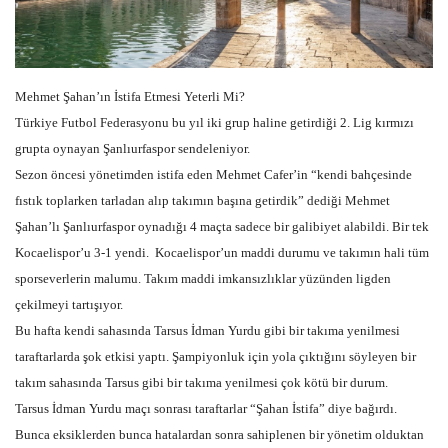
Gündem
Tekno Bilim
Mehmet Şahan’ın İstifa Etmesi Yeterli Mi?
Türkiye Futbol Federasyonu bu yıl iki grup haline getirdiği 2. Lig kırmızı
Ekonomi
grupta oynayan Şanlıurfaspor sendeleniyor.
Sezon öncesi yönetimden istifa eden Mehmet Cafer’in “kendi bahçesinde
Siyaset
fıstık toplarken tarladan alıp takımın başına getirdik” dediği Mehmet
Şahan’lı Şanlıurfaspor oynadığı 4 maçta sadece bir galibiyet alabildi. Bir tek
Galeriler
Kocaelispor’u 3-1 yendi.
Kocaelispor’un maddi durumu ve takımın hali tüm
sporseverlerin malumu. Takım maddi imkansızlıklar yüzünden ligden
Yaşam
çekilmeyi tartışıyor.
Bu hafta kendi sahasında Tarsus İdman Yurdu gibi bir takıma yenilmesi
Künye
taraftarlarda şok etkisi yaptı. Şampiyonluk için yola çıktığını söyleyen bir
takım sahasında Tarsus gibi bir takıma yenilmesi çok kötü bir durum.
Sağlık
Tarsus İdman Yurdu maçı sonrası taraftarlar “Şahan İstifa” diye bağırdı.
Bunca eksiklerden bunca hatalardan sonra sahiplenen bir yönetim olduktan
İletişim