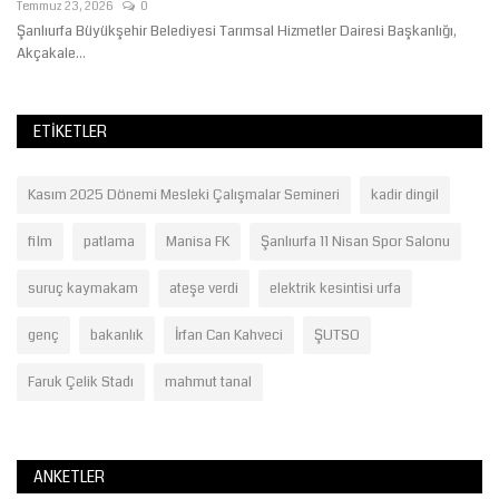
Temmuz 23, 2026
0
Şanlıurfa Büyükşehir Belediyesi Tarımsal Hizmetler Dairesi Başkanlığı,
Akçakale...
ETIKETLER
Kasım 2025 Dönemi Mesleki Çalışmalar Semineri
kadir dingil
film
patlama
Manisa FK
Şanlıurfa 11 Nisan Spor Salonu
suruç kaymakam
ateşe verdi
elektrik kesintisi urfa
genç
bakanlık
İrfan Can Kahveci
ŞUTSO
Faruk Çelik Stadı
mahmut tanal
ANKETLER