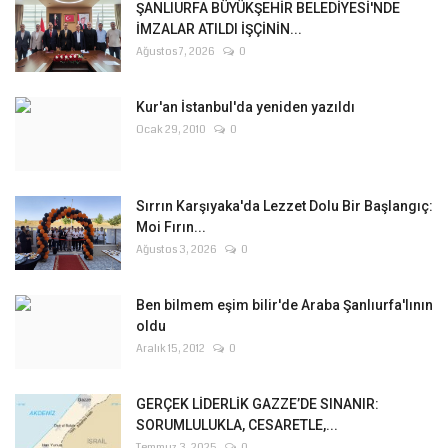
ŞANLIURFA BÜYÜKŞEHİR BELEDİYESİ'NDE
İMZALAR ATILDI İŞÇİNİN...
Ağustos 7, 2026
0
Kur'an İstanbul'da yeniden yazıldı
Ocak 29, 2010
0
Sırrın Karşıyaka'da Lezzet Dolu Bir Başlangıç:
Moi Fırın...
Ağustos 3, 2026
0
Ben bilmem eşim bilir'de Araba Şanlıurfa'lının
oldu
Aralık 15, 2012
0
GERÇEK LİDERLİK GAZZE’DE SINANIR:
SORUMLULUKLA, CESARETLE,...
Temmuz 3, 2025
0