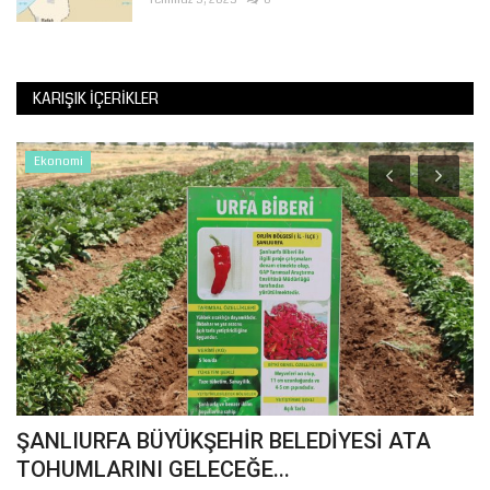
KARIŞIK İÇERIKLER
Ekonomi
K
B
T
Te
ŞANLIURFA BÜYÜKŞEHİR BELEDİYESİ ATA
TOHUMLARINI GELECEĞE...