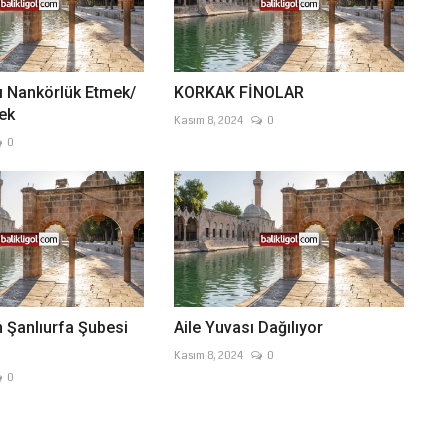
şı Nankörlük Etmek/
KORKAK FİNOLAR
ek
Kasım 8, 2024
0
0
 Şanlıurfa Şubesi
Aile Yuvası Dağılıyor
Kasım 8, 2024
0
0