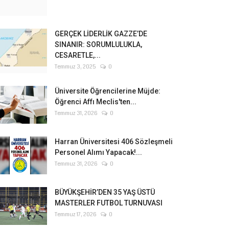
GERÇEK LİDERLİK GAZZE’DE
SINANIR: SORUMLULUKLA,
CESARETLE,...
Temmuz 3, 2025
0
Üniversite Öğrencilerine Müjde:
Öğrenci Affı Meclis'ten...
Temmuz 31, 2026
0
Harran Üniversitesi 406 Sözleşmeli
Personel Alımı Yapacak!...
Temmuz 31, 2026
0
BÜYÜKŞEHİR’DEN 35 YAŞ ÜSTÜ
MASTERLER FUTBOL TURNUVASI
Temmuz 17, 2026
0