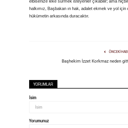
elbisenize leke sürmek isteyenler çıkabilir; ama hiçb
halkımız, Başbakan ın hak, adalet ekmek ve yol içi
hükümetin arkasında duracaktır.
ÖNCEKI HAB
Başhekim İzzet Korkmaz neden gitt
YORUMLAR
İsim
Yorumunuz