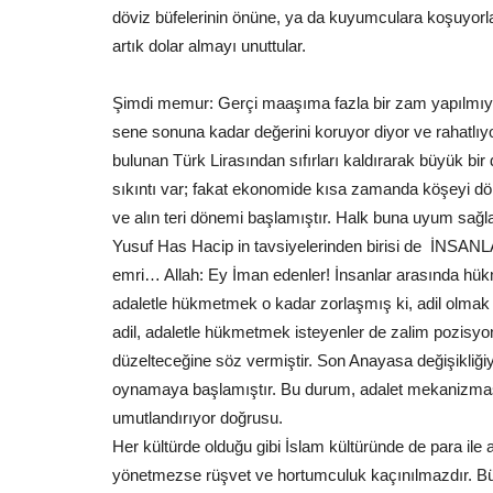
döviz büfelerinin önüne, ya da kuyumculara koşuyor
artık dolar almayı unuttular.
Şimdi memur: Gerçi maaşıma fazla bir zam yapılmıyo
sene sonuna kadar değerini koruyor diyor ve rahatlıy
Sağlık
bulunan Türk Lirasından sıfırları kaldırarak büyük bir
sıkıntı var; fakat ekonomide kısa zamanda köşeyi dön
ve alın teri dönemi başlamıştır. Halk buna uyum sağl
Yusuf Has Hacip in tavsiyelerinden birisi de İNSA
emri… Allah: Ey İman edenler! İnsanlar arasında hük
adaletle hükmetmek o kadar zorlaşmış ki, adil olmak i
adil, adaletle hükmetmek isteyenler de zalim pozisy
düzelteceğine söz vermiştir. Son Anayasa değişikliğiyle
Doç. Dr. Çiğdem Cindoğlu’ndan
oynamaya başlamıştır. Bu durum, adalet mekanizmasınd
Şanlıurfalılara Sıcak Uyarısı:...
umutlandırıyor doğrusu.
Temmuz 24, 2026
0
Her kültürde olduğu gibi İslam kültüründe de para ile ada
Şanlıurfa Harran Üniversitesi Hastanesi Öğretim Ü
yönetmezse rüşvet ve hortumculuk kaçınılmazdır. Bütü
Çiğdem Cindoğlu,...