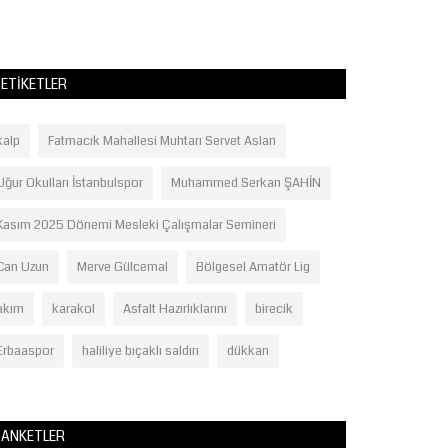
ETIKETLER
kalp
Fatmacık Mahallesi Muhtarı Servet Aslan
Uğur Okulları İstanbulspor
Muhammed Serkan ŞAHİN
Kasım 2025 Dönemi Mesleki Çalışmalar Semineri
Can Uzun
Merve Gülcemal
Bölgesel Amatör Lig
akım
karakol
Asfalt Hazırlıklarını
birecik
Erbaaspor
haliliye bıçaklı saldırı
dükkan
ANKETLER