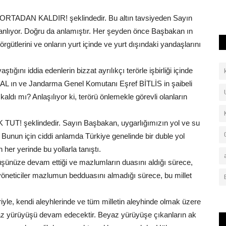
iddialarına yönelik...
 ORTADAN KALDIR! şeklindedir. Bu altın tavsiyeden Sayın
 anlıyor. Doğru da anlamıştır. Her şeyden önce Başbakan ın
gütlerini ve onların yurt içinde ve yurt dışındaki yandaşlarını
ığını iddia edenlerin bizzat ayrılıkçı terörle işbirliği içinde
AL ın ve Jandarma Genel Komutanı Eşref BİTLİS in şaibeli
ldı mı? Anlaşılıyor ki, terörü önlemekle görevli olanların
TUT! şeklindedir. Sayın Başbakan, uygarlığımızın yol ve su
Bunun için ciddi anlamda Türkiye genelinde bir duble yol
 her yerinde bu yollarla tanıştı.
şünüze devam ettiği ve mazlumların duasını aldığı sürece,
 yöneticiler mazlumun bedduasını almadığı sürece, bu millet
eriyle, kendi aleyhlerinde ve tüm milletin aleyhinde olmak üzere
az yürüyüşü devam edecektir. Beyaz yürüyüşe çıkanların ak