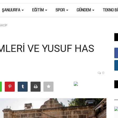
ŞANLIURFA
EĞITIM
SPOR
GÜNDEM
TEKNO B
HACİP
MLERİ VE YUSUF HAS
0