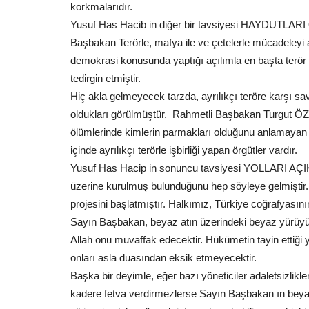
korkmalarıdır.
Yusuf Has Hacib in diğer bir tavsiyesi HAYDUTLARI
Başbakan Terörle, mafya ile ve çetelerle mücadeleyi
demokrasi konusunda yaptığı açılımla en başta terör ör
tedirgin etmiştir.
Hiç akla gelmeyecek tarzda, ayrılıkçı teröre karşı savaşt
oldukları görülmüştür. Rahmetli Başbakan Turgut ÖZ
ölümlerinde kimlerin parmakları olduğunu anlamayan ka
içinde ayrılıkçı terörle işbirliği yapan örgütler vardır.
Yusuf Has Hacip in sonuncu tavsiyesi YOLLARI AÇIK 
üzerine kurulmuş bulunduğunu hep söyleye gelmiştir. 
projesini başlatmıştır. Halkımız, Türkiye coğrafyasının
Sayın Başbakan, beyaz atın üzerindeki beyaz yürüyü
Allah onu muvaffak edecektir. Hükümetin tayin ettiği
onları asla duasından eksik etmeyecektir.
Başka bir deyimle, eğer bazı yöneticiler adaletsizlikl
kadere fetva verdirmezlerse Sayın Başbakan ın bey