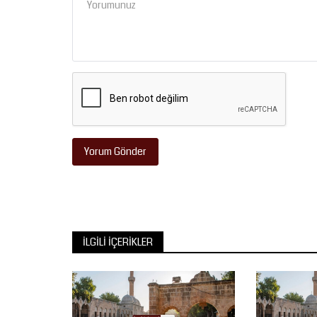
Yorum Gönder
İLGILI İÇERIKLER