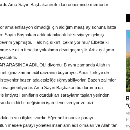
lardı. Ama Sayın Başbakanın iktidarı döneminde memurlar
r ama enflasyon olmadığı için aldığım maaş ay sonuna hatta
or. Sayın Başbakan artık utanılacak bir seviyeye gelmiş
Siyaset
 devrim yapmıştır. Halk hiç sıkıntı çekmiyor mu? Elbette ki
me ve altın fırsatlar yakalama devri geçmiştir. Artık çalışma
ayacaktır.
NLAR ARASINDA ADİL OL! diyordu. B aynı zamanda Allah ın
mettiğiniz zaman adil davranın buyuruyor. Ama Türkiye de
steyenler bazen adaletsizliğe uğrayabiliyorlar. Bazen zalimler
onuna girebiliyorlar. Ama Sayın Başbakan bu durumu da
 imtiyazlı sınıfların oturdukları sarayların taşları yerinden
CHP’Yİ SARSAN "DELEGE"
B
a ciddi bir değişimin işaretlerini veriyor ve bizi
OPERASYONU URFA’YA SIÇRADI! 13
"
GÖZALTI...
Ağ
letin sıkı ilişkisi vardır. Eğer adil insanlar parayı
yesi Doç. Dr.
HÜ
Mayıs 23, 2026
0
n mesele parayı yöneten insanların adil olmaları ve Allah tan
zi
CHP’nin 38’inci Olağan Kurultayı’ndaki rüşvet ve usulsüzlük