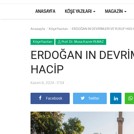
ANASAYFA
KÖŞE YAZILARI
MAGAZIN
Anasayfa
Köşe Yazıları
ERDOĞAN IN DEVRİMLERİ VE YUSUF HAS 
Köşe Yazıları
Prof. Dr. Musa Kazım YILMAZ
ERDOĞAN IN DEVRİ
HACİP
Kasım 8, 2024 - 17:54
Facebook
Twitter