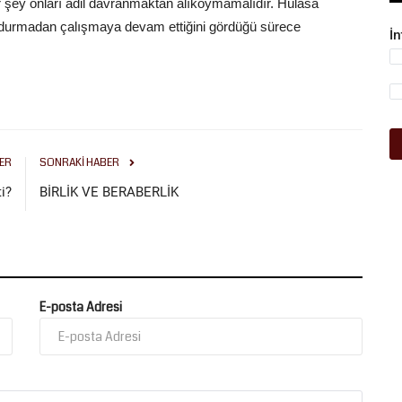
ir şey onları adil davranmaktan alıkoymamalıdır. Hülasa
n durmadan çalışmaya devam ettiğini gördüğü sürece
İ
ER
SONRAKI HABER
i?
BİRLİK VE BERABERLİK
E-posta Adresi