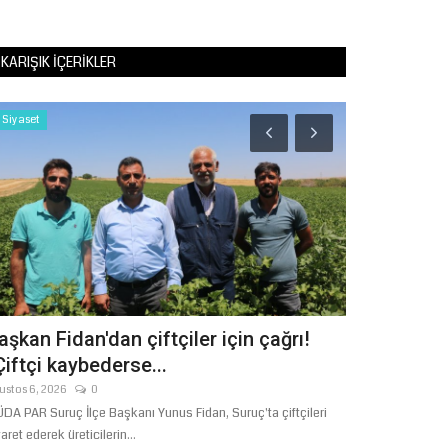
KARIŞIK İÇERIKLER
Siyaset
Dünya
aşkan Fidan'dan çiftçiler için çağrı!
Suriye Hase
Çiftçi kaybederse...
Hilali’den Ş
ustos 6, 2026
0
Ağustos 5, 2026
DA PAR Suruç İlçe Başkanı Yunus Fidan, Suruç'ta çiftçileri
Suriye Haseke Vali
yaret ederek üreticilerin...
Yardım Derneği’ni.