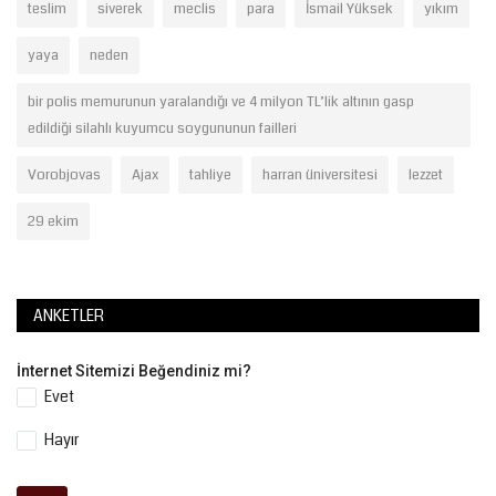
teslim
siverek
meclis
para
İsmail Yüksek
yıkım
yaya
neden
bir polis memurunun yaralandığı ve 4 milyon TL’lik altının gasp
edildiği silahlı kuyumcu soygununun failleri
Vorobjovas
Ajax
tahliye
harran üniversitesi
lezzet
29 ekim
ANKETLER
İnternet Sitemizi Beğendiniz mi?
Evet
Hayır