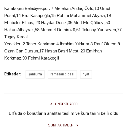
Karaköprü Belediyespor: 7 Metehan Andaç Özlü,10 Umut
Kültür Sanat
Pusat,14 Erdi Kasapoğlu,15 Rahmi Muhammet Akyazı,19
Ebubekir Elihoş, 23 Haydar Deniz,35 Mert Efe Çölbeyi,50
Hakan Albayrak,58 Mehmet Demirözü,61 Tolunay Yurtseven,77
Tugay Kırcalı
Yedekler: 2 Taner Kahriman,4 İbrahim Yıldırım,8 Rauf Öktem,9
Ozan Can Dursun,17 Hasan Basri Mest, 20 Emirhan
Korkmaz,90 Fehmi Karakeçili
Etiketler:
şanlıurfa
ramazan pidesi
fiyat
ÖNCEKI HABER
Urfa'da o konutların anahtar teslim ve kura tarihi belli oldu
SONRAKI HABER