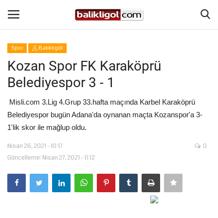
Spor
Balıklıgöl
Giriş Yap
Kaydol
Kozan Spor FK Karaköprü
Belediyespor 3 - 1
Anasayfa
Misli.com 3.Lig 4.Grup 33.hafta maçında Karbel Karaköprü
Köşe Yazıları
Belediyespor bugün Adana'da oynanan maçta Kozanspor'a 3-
1'lik skor ile mağlup oldu.
Magazin
Nisan 26, 2021 - 10:17
0
Güncelleme: Nisan 27, 2021 - 11:12
Şanlıurfa
Eğitim
Spor