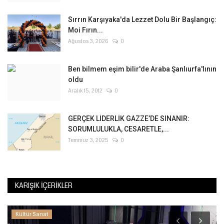
Sırrın Karşıyaka'da Lezzet Dolu Bir Başlangıç:
Moi Fırın...
Ağustos 3, 2026
0
Ben bilmem eşim bilir'de Araba Şanlıurfa'lının
oldu
Aralık 15, 2012
0
GERÇEK LİDERLİK GAZZE’DE SINANIR:
SORUMLULUKLA, CESARETLE,...
Temmuz 3, 2025
0
KARIŞIK İÇERIKLER
Kültür Sanat