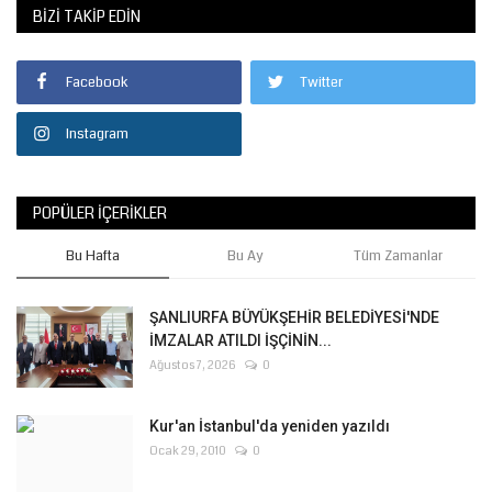
BIZI TAKIP EDIN
Facebook
Twitter
Instagram
POPÜLER İÇERIKLER
Bu Hafta
Bu Ay
Tüm Zamanlar
ŞANLIURFA BÜYÜKŞEHİR BELEDİYESİ'NDE
İMZALAR ATILDI İŞÇİNİN...
Ağustos 7, 2026
0
Kur'an İstanbul'da yeniden yazıldı
Ocak 29, 2010
0