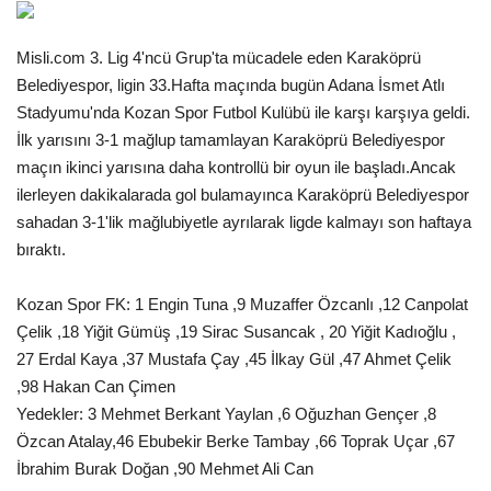
Gündem
Misli.com 3. Lig 4'ncü Grup'ta mücadele eden Karaköprü
Belediyespor, ligin 33.Hafta maçında bugün Adana İsmet Atlı
Tekno Bilim
Stadyumu'nda Kozan Spor Futbol Kulübü ile karşı karşıya geldi.
İlk yarısını 3-1 mağlup tamamlayan Karaköprü Belediyespor
Ekonomi
maçın ikinci yarısına daha kontrollü bir oyun ile başladı.Ancak
ilerleyen dakikalarada gol bulamayınca Karaköprü Belediyespor
Siyaset
sahadan 3-1'lik mağlubiyetle ayrılarak ligde kalmayı son haftaya
bıraktı.
Galeriler
Kozan Spor FK: 1 Engin Tuna ,9 Muzaffer Özcanlı ,12 Canpolat
Yaşam
Çelik ,18 Yiğit Gümüş ,19 Sirac Susancak , 20 Yiğit Kadıoğlu ,
27 Erdal Kaya ,37 Mustafa Çay ,45 İlkay Gül ,47 Ahmet Çelik
Künye
,98 Hakan Can Çimen
Yedekler: 3 Mehmet Berkant Yaylan ,6 Oğuzhan Gençer ,8
Sağlık
Özcan Atalay,46 Ebubekir Berke Tambay ,66 Toprak Uçar ,67
İbrahim Burak Doğan ,90 Mehmet Ali Can
İletişim