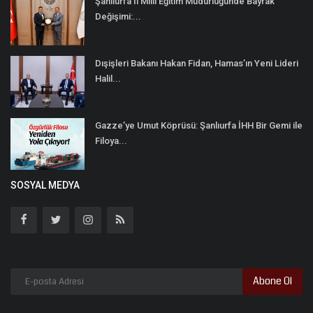
Şanlıurfa İl Milli Eğitim Müdürlüğünde Bayrak
Değişimi:...
Dışişleri Bakanı Hakan Fidan, Hamas’ın Yeni Lideri
Halil...
Gazze’ye Umut Köprüsü: Şanlıurfa İHH Bir Gemi ile
Filoya...
SOSYAL MEDYA
Abone Ol