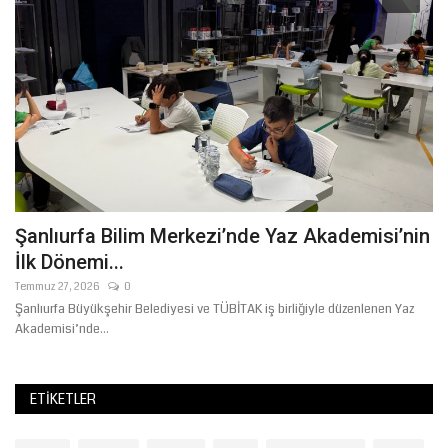
Şanlıurfa Bilim Merkezi’nde Yaz Akademisi’nin
İ
İlk Dönemi...
G
Temmuz 27, 2026
0
May
Şanlıurfa Büyükşehir Belediyesi ve TÜBİTAK iş birliğiyle düzenlenen Yaz
Şa
Akademisi’nde...
an
ETIKETLER