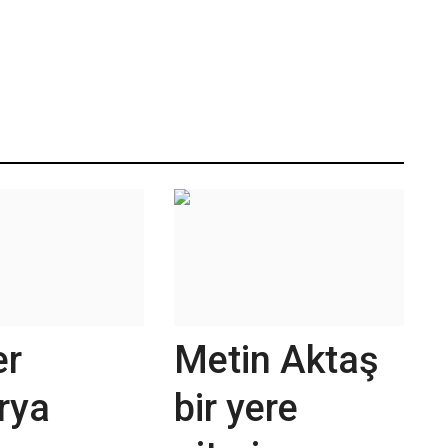
er
Metin Aktaş
rya
bir yere