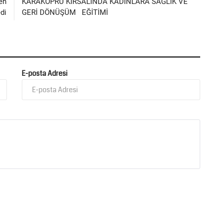
en
KARAKÖPRÜ KIRSALINDA KADINLARA SAĞLIK VE
di
GERİ DÖNÜŞÜM EĞİTİMİ
E-posta Adresi