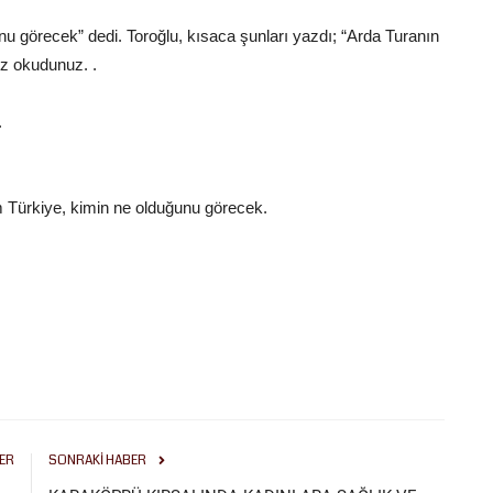
u görecek” dedi. Toroğlu, kısaca şunları yazdı; “Arda Turanın
z okudunuz. .
.
 Türkiye, kimin ne olduğunu görecek.
ER
SONRAKI HABER