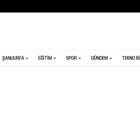
ŞANLIURFA
EĞITIM
SPOR
GÜNDEM
TEKNO B