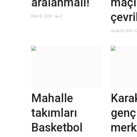
aralanmalı!
maçı
çevri
Ekim 8, 2010
0
Ocak 19, 2011
Mahalle
Kara
takımları
genç
Basketbol
merk