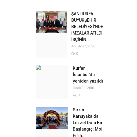
ŞANLIURFA
BÜYÜKŞEHİR
BELEDİYESİ'NDE
İMZALAR ATILDI
İŞÇİNİN...
Ağustos 7, 2026
0
Kur'an
İstanbul'da
yeniden yazıldı
Ocak 29, 2010
0
Sırrın
Karşıyaka'da
Lezzet Dolu Bir
Başlangıç: Moi
Fırın...