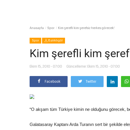
Anasayfa
Spor
Kim şerefli kim şerefsiz herkes görecek!
Spor
Balıklıgöl
Kim şerefli kim şere
Ekim 15, 2010 - 07:00
Güncelleme: Ekim 15, 2010 - 07:00
Facebook
Twitter
“O akşam tüm Türkiye kimin ne olduğunu görecek, ben
Galatasaray Kaptanı Arda Turanın sert bir şekilde el