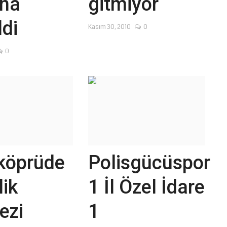
na
gitmiyor
ldi
Kasım 30, 2010
0
0
köprüde
Polisgücüspor
lik
1 İl Özel İdare
ezi
1