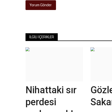
Yorum Gönder
İLGILI İÇERIKLER
Nihattaki sır
Gözl
perdesi
Saka