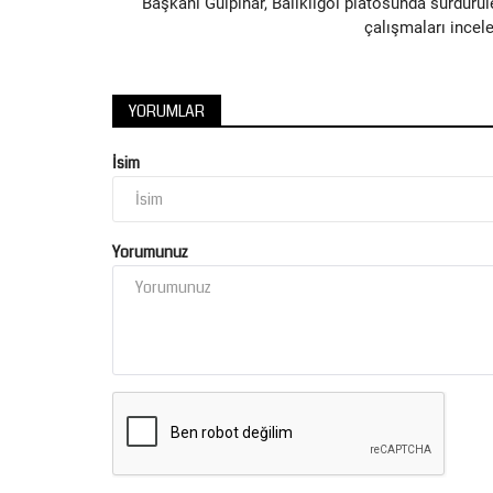
Başkanı Gülpınar, Balıklıgöl platosunda sürdürül
çalışmaları incele
YORUMLAR
İsim
Yorumunuz