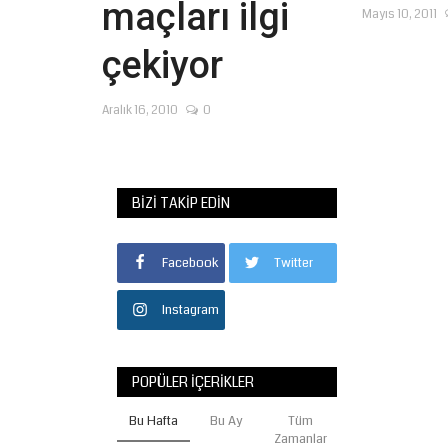
maçları ilgi
Mayıs 10, 2011
çekiyor
Aralık 16, 2010
0
BIZI TAKIP EDIN
Facebook
Twitter
Instagram
POPÜLER İÇERIKLER
Bu Hafta
Bu Ay
Tüm
Zamanlar