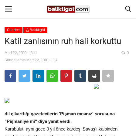
Gündem
Balıklıgöl
Giriş Yap
Kaydol
Katil zanlısının ruh hali korkuttu
Anasayfa
Mart 22, 2010 - 13:41
0
Güncelleme: Mart 22, 2010 - 13:41
Köşe Yazıları
Magazin
Şanlıurfa
dil çıkarttığı gazetecilerin 'Pişman mısınız' sorusuna
Eğitim
"Pişmaniye mi" diye yanıt verdi.
Karabulut, aynı gece 3 yıl önce kardeşi Savaş'ı kalbinden
Spor