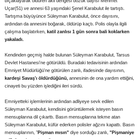
bıçaklayarak öldüren akli dengesi bozuk dayısı Mehmet
Uçar(51) ve annesi 63 yaşındaki Şenel Karabulut ile tartıştı.
Gündem
Tartışma büyüyünce Süleyman Karabulut, önce dayısını,
ardından da annesini boğarak, öldürüp kaçtı. Polis olayla ilgili
Tekno Bilim
çalışma başlatırken,
katil zanlısı 1 gün sonra bali koklarken
yakaladı.
Ekonomi
Kendinden geçmiş halde bulunan Süleyman Karabulut, Tarsus
Siyaset
Devlet Hastanesi'ne götürüldü. Buradaki tedavisinin ardından
Emniyet Müdürlüğü'ne götürülen zanlı, ifadesinde dayısının,
Galeriler
kardeşi Savaş'ı öldürdüğünü,
annesinin de ona yardım ettiğini,
cinayeti bu yüzden işlediğini ileri sürdü.
Yaşam
Emniyetteki işlemlerinin ardından adliyeye sevk edilen
Künye
Süleyman Karabulut, kendisini görüntülemek isteyen basın
mensuplarına dil çıkarttı. Basın mensuplarına tekme atan
Sağlık
Süleyman Karabulut, küfür ederken polisler ağzını kapattı. Basın
mensuplarının, "
Pişman mısın"
diye sorduğu zanlı,
"Pişmaniye
İletişim