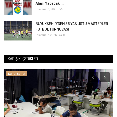
Alımı Yapacak!...
Temmuz 31, 2026
0
BÜYÜKŞEHİR’DEN 35 YAŞ ÜSTÜ MASTERLER
FUTBOL TURNUVASI
Temmuz 17, 2026
0
KARIŞIK İÇERIKLER
Kültür Sanat