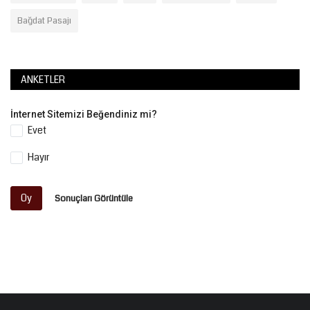
Bağdat Pasajı
ANKETLER
İnternet Sitemizi Beğendiniz mi?
Evet
Hayır
Oy
Sonuçları Görüntüle