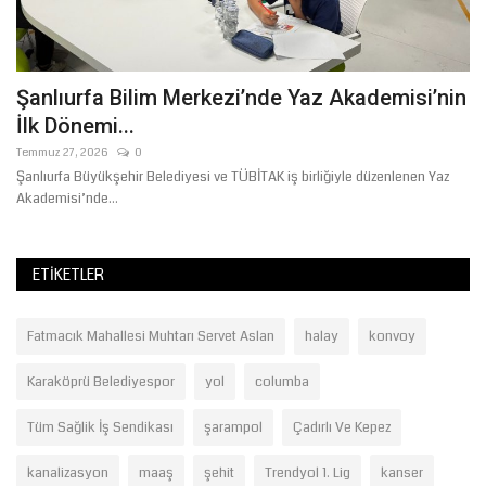
Şanlıurfa Bilim Merkezi’nde Yaz Akademisi’nin
İ
İlk Dönemi...
A
Temmuz 27, 2026
0
Ni
Şanlıurfa Büyükşehir Belediyesi ve TÜBİTAK iş birliğiyle düzenlenen Yaz
Akademisi’nde...
ETIKETLER
Fatmacık Mahallesi Muhtarı Servet Aslan
halay
konvoy
Karaköprü Belediyespor
yol
columba
Tüm Sağlik İş Sendikası
şarampol
Çadırlı Ve Kepez
kanalizasyon
maaş
şehit
Trendyol 1. Lig
kanser