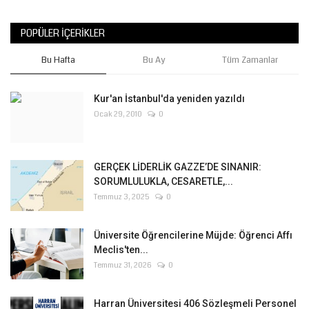
POPÜLER İÇERIKLER
Bu Hafta
Bu Ay
Tüm Zamanlar
Kur'an İstanbul'da yeniden yazıldı
Ocak 29, 2010
0
GERÇEK LİDERLİK GAZZE’DE SINANIR:
SORUMLULUKLA, CESARETLE,...
Temmuz 3, 2025
0
Üniversite Öğrencilerine Müjde: Öğrenci Affı
Meclis'ten...
Temmuz 31, 2026
0
Harran Üniversitesi 406 Sözleşmeli Personel