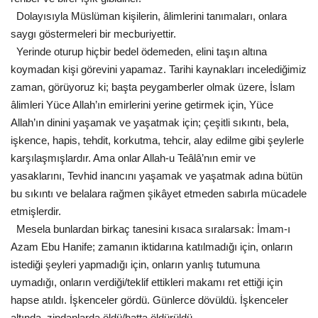
Dolayısıyla Müslüman kişilerin, âlimlerini tanımaları, onlara
Kültür Sanat
saygı göstermeleri bir mecburiyettir.
Yerinde oturup hiçbir bedel ödemeden, elini taşın altına
koymadan kişi görevini yapamaz. Tarihi kaynakları incelediğimiz
zaman, görüyoruz ki; başta peygamberler olmak üzere, İslam
âlimleri Yüce Allah’ın emirlerini yerine getirmek için, Yüce
Allah’ın dinini yaşamak ve yaşatmak için; çeşitli sıkıntı, bela,
işkence, hapis, tehdit, korkutma, tehcir, alay edilme gibi şeylerle
karşılaşmışlardır. Ama onlar Allah-u Teâlâ’nın emir ve
yasaklarını, Tevhid inancını yaşamak ve yaşatmak adına bütün
bu sıkıntı ve belalara rağmen şikâyet etmeden sabırla mücadele
etmişlerdir.
Mesela bunlardan birkaç tanesini kısaca sıralarsak: İmam-ı
Azam Ebu Hanife; zamanın iktidarına katılmadığı için, onların
istediği şeyleri yapmadığı için, onların yanlış tutumuna
uymadığı, onların verdiği/teklif ettikleri makamı ret ettiği için
hapse atıldı. İşkenceler gördü. Günlerce dövüldü. İşkenceler
altında, zindanlarda öldü/hatta öldürüldü…