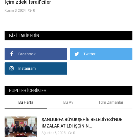
İçimizdeki İsrail'ciler
Kasım 8, 2024
0
BIZI TAKIP EDIN
Facebook
Twitter
Instagram
POPÜLER İÇERIKLER
Bu Hafta
Bu Ay
Tüm Zamanlar
ŞANLIURFA BÜYÜKŞEHİR BELEDİYESİ'NDE
İMZALAR ATILDI İŞÇİNİN...
Ağustos 7, 2026
0