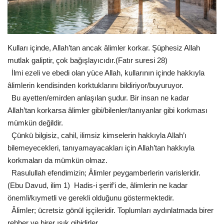
Gündem
Tekno Bilim
Kulları içinde, Allah’tan ancak âlimler korkar. Şüphesiz Allah
mutlak galiptir, çok bağışlayıcıdır.(Fatır suresi 28)
Ekonomi
İlmi ezeli ve ebedi olan yüce Allah, kullarının içinde hakkıyla
âlimlerin kendisinden korktuklarını bildiriyor/buyuruyor.
Siyaset
Bu ayetten/emirden anlaşılan şudur. Bir insan ne kadar
Allah’tan korkarsa âlimler gibi/bilenler/tanıyanlar gibi korkması
Galeriler
mümkün değildir.
Çünkü bilgisiz, cahil, ilimsiz kimselerin hakkıyla Allah’ı
Yaşam
bilemeyecekleri, tanıyamayacakları için Allah’tan hakkıyla
korkmaları da mümkün olmaz.
Künye
Rasulullah efendimizin; Âlimler peygamberlerin varisleridir.
(Ebu Davud, ilim 1)
Hadis-i şerif’i de, âlimlerin ne kadar
Sağlık
önemli/kıymetli ve gerekli olduğunu göstermektedir.
Âlimler; ücretsiz gönül işçileridir. Toplumları aydınlatmada birer
İletişim
rehber ve birer ışık gibidirler.