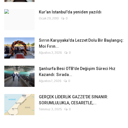
Kur'an İstanbul'da yeniden yazıldı
Ocak 29, 2010
0
Sırrın Karşıyaka'da Lezzet Dolu Bir Başlangıç:
Moi Fırın...
Ağustos 3, 2026
0
Şanlıurfa Besi OTB'de Değişim Süreci Hız
Kazandı: Sırada...
Ağustos 7, 2026
0
GERÇEK LİDERLİK GAZZE’DE SINANIR:
SORUMLULUKLA, CESARETLE,...
Temmuz 3, 2025
0