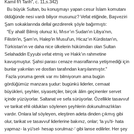
Kamil fi’t Tarih”, c. 11,s.342)
Bu büyük Sultan, bu konuşmayı yapan cesur İslam komutanı
öldüğünde nesi vardı biliyor musunuz? Vefat etiğinde, Başveziri
Şam sokaklarında dellal gezdirerek şöyle bağırmıştı:
“Ey ahali! Bilmiş olunuz ki, Mısır’ın Sudan’ın Libya’nın,
Filistin’in, Şam’ın, Halep’in Musul’un, Hicaz’ın Kürdistan’ın,
Türkistan’ın ve daha nice ülkelerin hükümdarı olan Sultan
Selahaddin Eyyubi vefat etmiş ve Hakk’ın rahmetine
kavuşmuştur. Şahsi parası cenaze masraflarına yetişmediği için
bunlar yakınları ve dostları tarafından karşılanmıştır.”
Fazla yoruma gerek var mı bilmiyorum ama bugün
gördüğümüz manzara şudur: bugünkü liderler, cemaat
büyükleri, şeyhler, siyasetçiler, birçok âlim geçinenler servet
içinde yüzüyorlar. Saltanat ve sefa sürüyorlar. Özellikle tasavvuf
ve tarikat ehli oldukları söylenen şeyhlerin dokunulmazlıkları
vardır. Onlara laf söyleyen, eleştiren adeta dinden çıkmış gibi
olur, tarikat ve tasavvuf liderlerine bakınız, onlar; ‘la yu’ti- hata
yapmaz- la yü’sel- hesap sorulmaz-‘ gibi lanse edilirler. Her şey