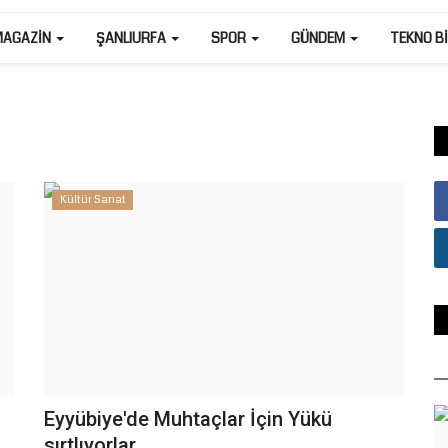
MAGAZIN
ŞANLIURFA
SPOR
GÜNDEM
TEKNO B
Kültür Sanat
a
Eyyübiye'de Muhtaçlar İçin Yükü
sırtlıyorlar