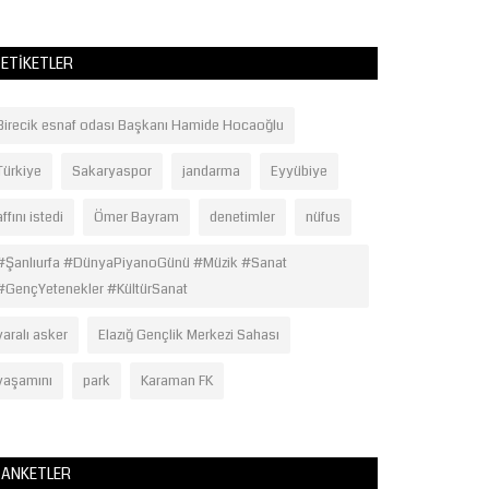
ETIKETLER
Birecik esnaf odası Başkanı Hamide Hocaoğlu
Türkiye
Sakaryaspor
jandarma
Eyyübiye
affını istedi
Ömer Bayram
denetimler
nüfus
#Şanlıurfa #DünyaPiyanoGünü #Müzik #Sanat
#GençYetenekler #KültürSanat
yaralı asker
Elazığ Gençlik Merkezi Sahası
yaşamını
park
Karaman FK
ANKETLER