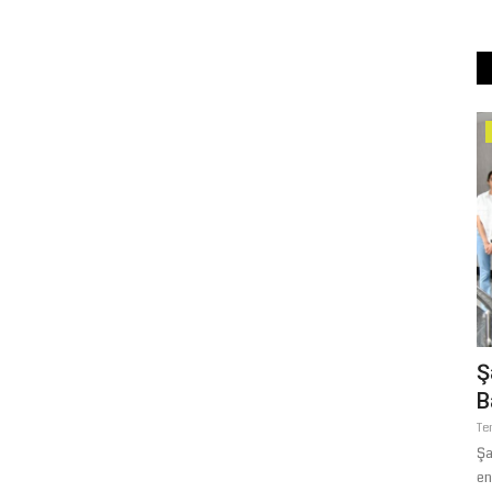
Yaşam
JASAT'tan Kaçamadı: 6 Yıl Kesinleşmiş
Ş
Hapis Cezası Bulunan...
B
Ağustos 5, 2026
0
Te
syal İşler
Şanlıurfa’da hakkında 6 yıl kesinleşmiş hapis cezası bulunan
Şa
firari, Jandarma Suç...
en