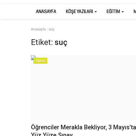
ANASAYFA
KÖŞE YAZILARI
EĞITIM
Anasayfa
suç
Etiket:
suç
Eğitim
Öğrenciler Merakla Bekliyor, 3 Mayıs't
Yüz Yüze Sınav...