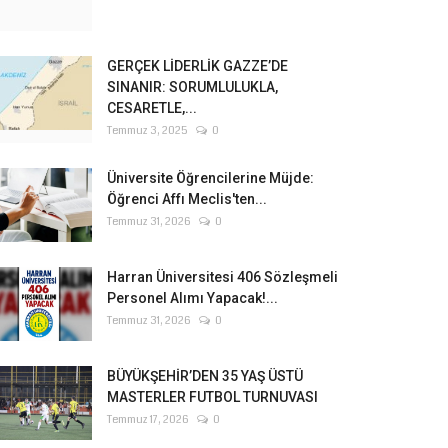
GERÇEK LİDERLİK GAZZE’DE
SINANIR: SORUMLULUKLA,
CESARETLE,...
Temmuz 3, 2025
0
Üniversite Öğrencilerine Müjde:
Öğrenci Affı Meclis'ten...
Temmuz 31, 2026
0
Harran Üniversitesi 406 Sözleşmeli
Personel Alımı Yapacak!...
Temmuz 31, 2026
0
BÜYÜKŞEHİR’DEN 35 YAŞ ÜSTÜ
MASTERLER FUTBOL TURNUVASI
Temmuz 17, 2026
0