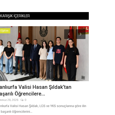
KARIŞIK İÇERIKLER
Eğitim
Magazin
anlıurfa Valisi Hasan Şıldak’tan
Urfalı Sana
aşarılı Öğrencilere...
Hakkında Şo
mmuz 28, 2026
0
Şubat 26, 2026
nlıurfa Valisi Hasan Şıldak, LGS ve YKS sonuçlarına göre ilin
Şanlıurfa'nın yeti
 başarılı öğrencilerini...
Tatlıses'in eski me