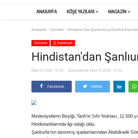
ANASAYFA
KÖŞE YAZILARI
MAGAZIN
Anasayfa
Gündem
Hindistan'dan Şanlıurfa'ya Dostluk Köprüsü
Gündem
Balıklıgöl
Hindistan'dan Şanlıu
Ekim 11, 2010 - 17:20
Güncelleme: Ekim 11, 2010 - 17:20
Facebook
Twitter
Medeniyetlerin Beşiği, Tarih’in Sıfır Noktası, 11.500 y
Hindistanlılarında ilgi odağı oldu.
Şanlıurfa’nın tanınmış işadamlarından Abdülkadir Gön