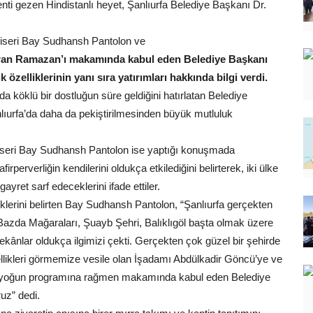
enti gezen Hindistanlı heyet, Şanlıurfa Belediye Başkanı Dr.
iseri Bay Sudhansh Pantolon ve
an Ramazan’ı makamında kabul eden Belediye Başkanı
 özelliklerinin yanı sıra yatırımları hakkında bilgi verdi.
 köklü bir dostluğun süre geldiğini hatırlatan Belediye
ıurfa’da daha da pekiştirilmesinden büyük mutluluk
iseri Bay Sudhansh Pantolon ise yaptığı konuşmada
irperverliğin kendilerini oldukça etkilediğini belirterek, iki ülke
gayret sarf edeceklerini ifade ettiler.
iklerini belirten Bay Sudhansh Pantolon, “Şanlıurfa gerçekten
, Bazda Mağaraları, Şuayb Şehri, Balıklıgöl başta olmak üzere
mekânlar oldukça ilgimizi çekti. Gerçekten çok güzel bir şehirde
llikleri görmemize vesile olan İşadamı Abdülkadir Göncü’ye ve
ri yoğun programına rağmen makamında kabul eden Belediye
uz” dedi.