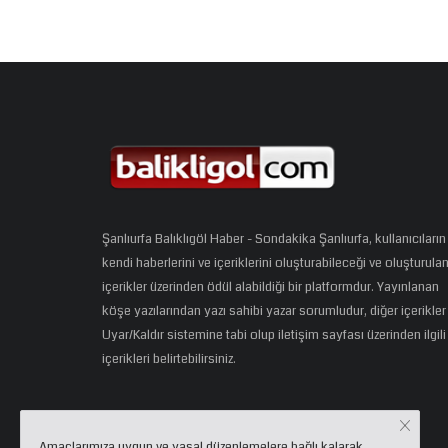
Şanlıurfa Balıklıgöl Haber - Sondakika Şanlıurfa, kullanıcıların
kendi haberlerini ve içeriklerini oluşturabileceği ve oluşturula
içerikler üzerinden ödül alabildiği bir platformdur. Yayınlanan
köşe yazılarından yazı sahibi yazar sorumludur, diğer içerikler
Uyar/Kaldır sistemine tabi olup iletişim sayfası üzerinden ilgili
içerikleri belirtebilirsiniz.
Amaçlarımıza uygun ve yasal düzenlemelere bağlı kalarak