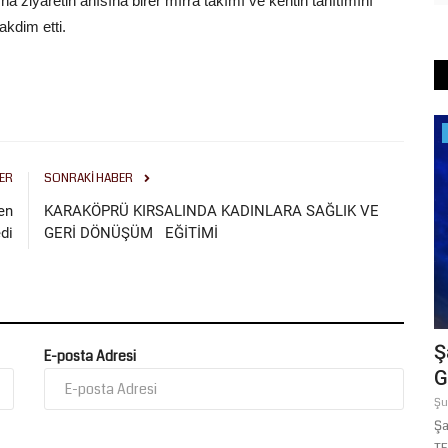
a ziyaretin anısına birer mırra takımı ve kentin tanıtımını
akdim etti.
Sağlık
ER
SONRAKI HABER
en
KARAKÖPRÜ KIRSALINDA KADINLARA SAĞLIK VE
di
GERİ DÖNÜŞÜM EĞİTİMİ
Şanlıurfa’da Bir İlk: Kamusal Alanlara
Ş
E-posta Adresi
.
Hayat Kurtaran “OED”...
G
Temmuz 16, 2026
0
Şu
6 tarihleri
Şanlıurfa’da ani kalp durmalarına karşı kritik öneme sahip yerli
Şa