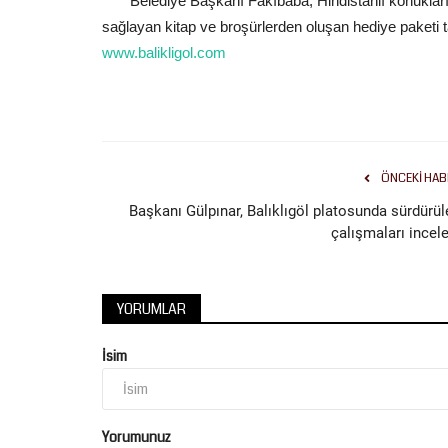
Belediye Başkanı Fakıbaba, Hindistanlı konukların
sağlayan kitap ve broşürlerden oluşan hediye paketi t
www.balikligol.com
Tekno Bilim
ÖNCEKI HAB
Başkanı Gülpınar, Balıklıgöl platosunda sürdürül
çalışmaları incele
YORUMLAR
Şanlıurfa Valisi Hasan Şıldak:
İsim
"TEKNOFEST’e Rekor Katılımla..
Temmuz 20, 2026
0
Şanlıurfa Valisi Hasan Şıldak, 30 Eylül - 4 Ekim 202
Yorumunuz