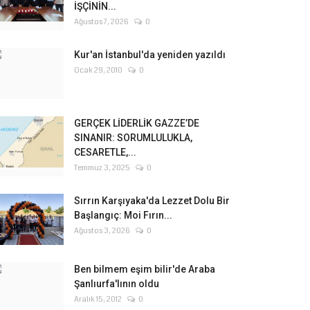
İŞÇİNİN...
Ağustos 7, 2026
0
Kur'an İstanbul'da yeniden yazıldı
Ocak 29, 2010
0
GERÇEK LİDERLİK GAZZE’DE
SINANIR: SORUMLULUKLA,
CESARETLE,...
Temmuz 3, 2025
0
Sırrın Karşıyaka'da Lezzet Dolu Bir
Başlangıç: Moi Fırın...
Ağustos 3, 2026
0
Ben bilmem eşim bilir'de Araba
Şanlıurfa'lının oldu
Aralık 15, 2012
0