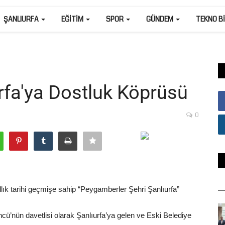
ŞANLIURFA
EĞITIM
SPOR
GÜNDEM
TEKNO B
rfa'ya Dostluk Köprüsü
0
ıllık tarihi geçmişe sahip “Peygamberler Şehri Şanlıurfa”
cü’nün davetlisi olarak Şanlıurfa’ya gelen ve Eski Belediye