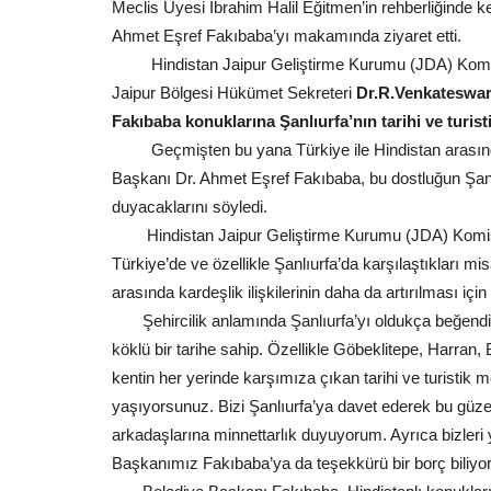
Meclis Üyesi İbrahim Halil Eğitmen’in rehberliğinde k
Ahmet Eşref Fakıbaba’yı makamında ziyaret etti.
Hindistan Jaipur Geliştirme Kurumu (JDA) Kom
Jaipur Bölgesi Hükümet Sekreteri
Dr.R.Venkateswar
Fakıbaba konuklarına Şanlıurfa’nın tarihi ve turistik
Geçmişten bu yana Türkiye ile Hindistan arasında
Başkanı Dr. Ahmet Eşref Fakıbaba, bu dostluğun Şanl
duyacaklarını söyledi.
Hindistan Jaipur Geliştirme Kurumu (JDA) Kom
Türkiye’de ve özellikle Şanlıurfa’da karşılaştıkları misaf
arasında kardeşlik ilişkilerinin daha da artırılması için 
Şehircilik anlamında Şanlıurfa’yı oldukça beğend
köklü bir tarihe sahip. Özellikle Göbeklitepe, Harran
kentin her yerinde karşımıza çıkan tarihi ve turistik 
yaşıyorsunuz. Bizi Şanlıurfa’ya davet ederek bu güze
arkadaşlarına minnettarlık duyuyorum. Ayrıca bizle
Başkanımız Fakıbaba’ya da teşekkürü bir borç biliyor