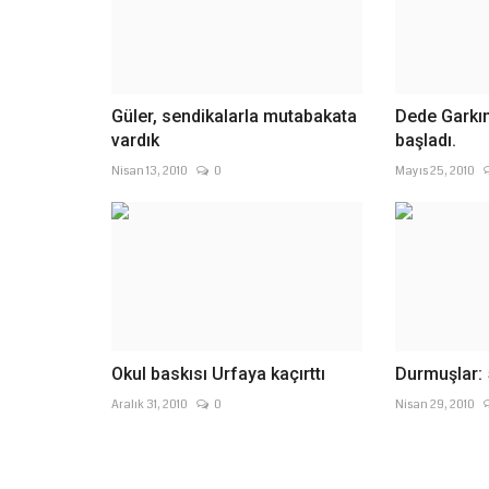
Güler, sendikalarla mutabakata
Dede Gark
vardık
başladı.
Nisan 13, 2010
0
Mayıs 25, 2010
Okul baskısı Urfaya kaçırttı
Durmuşlar: 
Aralık 31, 2010
0
Nisan 29, 2010