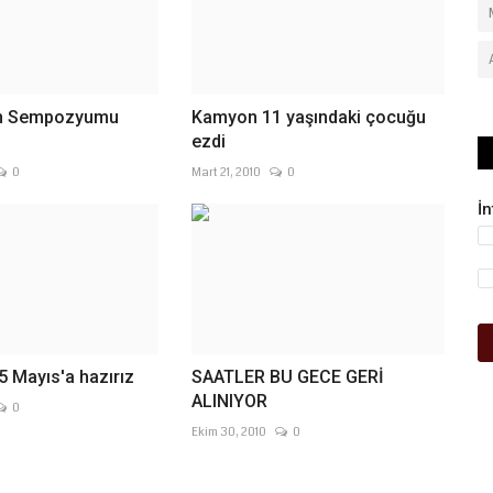
ın Sempozyumu
Kamyon 11 yaşındaki çocuğu
ezdi
0
Mart 21, 2010
0
İ
5 Mayıs'a hazırız
SAATLER BU GECE GERİ
ALINIYOR
0
Ekim 30, 2010
0