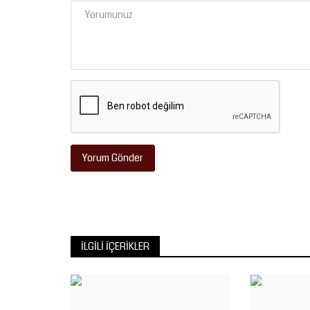
arasında kentte...
Yorum Gönder
İLGILI İÇERIKLER