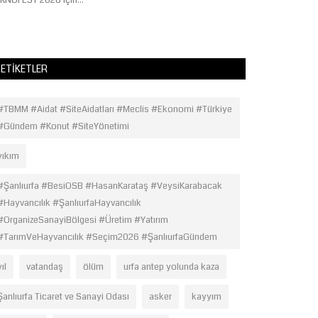
KNOFEST 2026 için...
(UV) ışınları,...
ETIKETLER
#TBMM #Aidat #SiteAidatları #Meclis #Ekonomi #Türkiye
#Gündem #Konut #SiteYönetimi
yıkım
#Şanlıurfa #BesiOSB #HasanKarataş #VeysiKarabacak
#Hayvancılık #ŞanlıurfaHayvancılık
#OrganizeSanayiBölgesi #Üretim #Yatırım
#TarımVeHayvancılık #Seçim2026 #ŞanlıurfaGündem
yıl
vatandaş
ölüm
urfa antep yolunda kaza
Şanlıurfa Ticaret ve Sanayi Odası
asker
kayyım