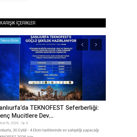
KARIŞIK İÇERIKLER
Tekno Bilim
Sağlık
anlıurfa’da TEKNOFEST Seferberliği:
Şanlıurfa’d
enç Mucitlere Dev...
Sağlığını Te
bat 15, 2026
0
Ağustos 3, 2026
nlıurfa, 30 Eylül - 4 Ekim tarihlerinde ev sahipliği yapacağı
Şanlıurfa’da etkisi