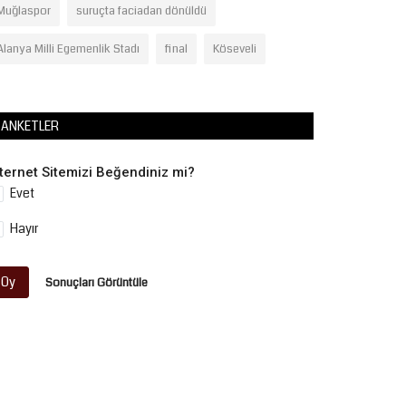
Muğlaspor
suruçta faciadan dönüldü
Alanya Milli Egemenlik Stadı
final
Köseveli
ANKETLER
nternet Sitemizi Beğendiniz mi?
Evet
Hayır
Oy
Sonuçları Görüntüle