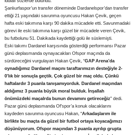
iddialı sözlerde bulundu.
Şanlıurfaspor’un transfer döneminde Dardanelspor’dan transfer
Gündem
ettiği 21 yaşındaki savunma oyuncusu Hakan Çevik, geçen
hafta eski takımına karşı 90 dakika mücadele etti. Savunmadaki
Tekno Bilim
görevi ile eski takımına karşı güzel bir mücadele veren Çevik,
bu futbolunu 51. Dakikada kaydettiği golü ile süslemişti.
Ekonomi
Eski takımı Dardanel karşısında gösterdiği performansı Pazar
günü deplasmanda oynayacakları Ofspor maçında da
Siyaset
sürdüreceğini vurgulayan Hakan Çevik, “
GAP Arena’da
oynadığımız Dardanel maçını taraftarımızın desteğiyle 2-
Galeriler
0’lık bir sonuçla geçtik. Çok güzel bir maç oldu. Çünkü
haftalardır 3 puanla tanışamıyorduk. Dardanel maçından
Yaşam
aldığımız 3 puanla büyük moral bulduk. İnşallah
önümüzdeki maçalrda bunun devamını getireceğiz
” dedi.
Künye
Pazar günü deplasmanda Of’spor’a konuk olacaklarını
kaydeden savunma oyuncusu Hakan, “
Arkadaşlarım ile
Sağlık
birlikte bu maçta da güzel bir futbol ortaya koyacağımızı
düşünüyorum. Ofspor maçından 3 puanla ayrılıp grupta
İletişim