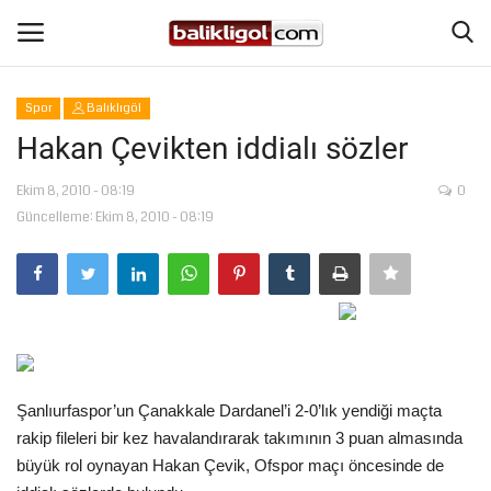
Spor
Balıklıgöl
Giriş Yap
Kaydol
Hakan Çevikten iddialı sözler
Anasayfa
Ekim 8, 2010 - 08:19
0
Güncelleme: Ekim 8, 2010 - 08:19
Köşe Yazıları
Magazin
Şanlıurfa
Şanlıurfaspor’un Çanakkale Dardanel’i 2-0’lık yendiği maçta
Eğitim
rakip fileleri bir kez havalandırarak takımının 3 puan almasında
büyük rol oynayan Hakan Çevik, Ofspor maçı öncesinde de
Spor