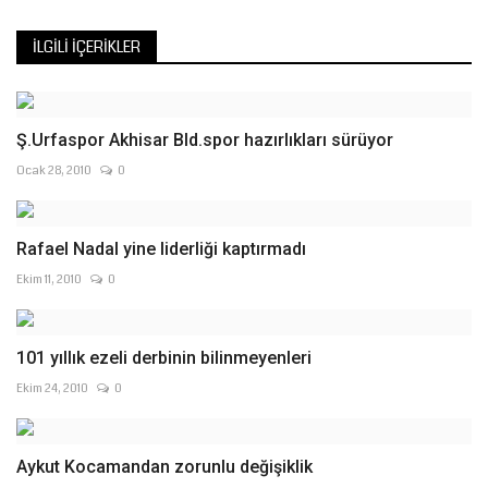
İLGILI İÇERIKLER
Ş.Urfaspor Akhisar Bld.spor hazırlıkları sürüyor
Ocak 28, 2010
0
Rafael Nadal yine liderliği kaptırmadı
Ekim 11, 2010
0
101 yıllık ezeli derbinin bilinmeyenleri
Ekim 24, 2010
0
Aykut Kocamandan zorunlu değişiklik