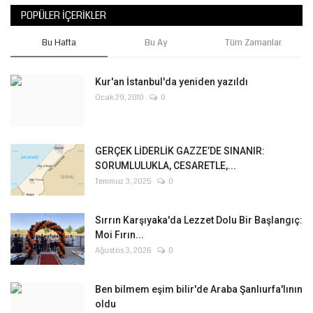
POPÜLER İÇERIKLER
Bu Hafta
Bu Ay
Tüm Zamanlar
Kur'an İstanbul'da yeniden yazıldı
Ocak 29, 2010
0
GERÇEK LİDERLİK GAZZE’DE SINANIR:
SORUMLULUKLA, CESARETLE,...
Temmuz 3, 2025
0
Sırrın Karşıyaka'da Lezzet Dolu Bir Başlangıç:
Moi Fırın...
Ağustos 3, 2026
0
Ben bilmem eşim bilir'de Araba Şanlıurfa'lının
oldu