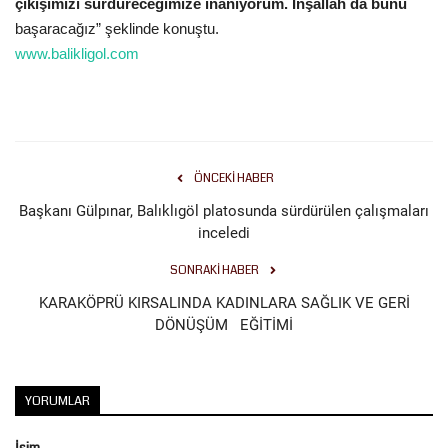
çıkışımızı sürdüreceğimize inanıyorum. İnşallah da bunu
başaracağız” şeklinde konuştu.
Kültür Sanat
www.balikligol.com
ÖNCEKI HABER
Başkanı Gülpınar, Balıklıgöl platosunda sürdürülen çalışmaları
inceledi
SONRAKI HABER
KARAKÖPRÜ KIRSALINDA KADINLARA SAĞLIK VE GERİ
DÖNÜŞÜM EĞİTİMİ
YORUMLAR