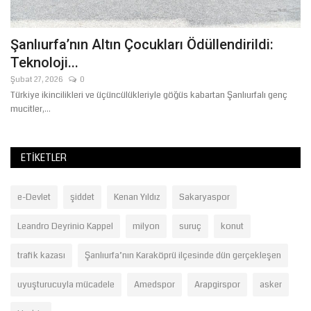
Şanlıurfa’nın Altın Çocukları Ödüllendirildi:
Teknoloji...
Şubat 27, 2026
0
Türkiye ikincilikleri ve üçüncülükleriyle göğüs kabartan Şanlıurfalı genç
mucitler,...
ETIKETLER
e-Devlet
şiddet
Kenan Yıldız
Sakaryaspor
Leandro Deyrinio Kappel
milyon
suruç
konut
trafik kazası
Şanlıurfa’nın Karaköprü ilçesinde dün gerçekleşen
uyuşturucuyla mücadele
Amedspor
Arapgirspor
asker