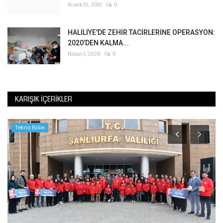
Aralık 15, 2012
0
HALİLİYE'DE ZEHİR TACİRLERİNE OPERASYON:
2020’DEN KALMA...
Nisan 1, 2026
0
KARIŞIK İÇERIKLER
Tekno Bilim
K
K
Te