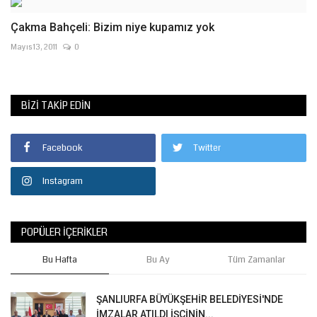
Çakma Bahçeli: Bizim niye kupamız yok
Mayıs 13, 2011
0
BIZI TAKIP EDIN
Facebook
Twitter
Instagram
POPÜLER İÇERIKLER
Bu Hafta
Bu Ay
Tüm Zamanlar
ŞANLIURFA BÜYÜKŞEHİR BELEDİYESİ'NDE
İMZALAR ATILDI İŞÇİNİN...