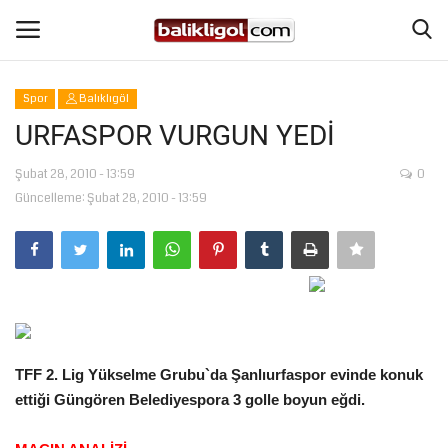
Spor
Balıklıgöl
Giriş Yap
Kaydol
URFASPOR VURGUN YEDİ
Anasayfa
Şubat 28, 2010 - 13:59
0
Güncelleme: Şubat 28, 2010 - 13:59
Köşe Yazıları
Şanlıurfa
Eğitim
TFF 2. Lig Yükselme Grubu`da Şanlıurfaspor evinde konuk
Magazin
ettiği Güngören Belediyespora 3 golle boyun eğdi.
Spor