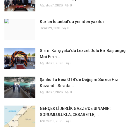
Ağustos 7, 2026
0
Kur'an İstanbul'da yeniden yazıldı
Ocak 29, 2010
0
Sırrın Karşıyaka'da Lezzet Dolu Bir Başlangıç:
Moi Fırın...
Ağustos 3, 2026
0
Şanlıurfa Besi OTB'de Değişim Süreci Hız
Kazandı: Sırada...
Ağustos 7, 2026
0
GERÇEK LİDERLİK GAZZE’DE SINANIR:
SORUMLULUKLA, CESARETLE,...
Temmuz 3, 2025
0