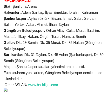
MAÇIN ANALİZİ
Stat:
Şanlıurfa Arena
Gündem
Hakemler:
Adem Sarıtaş, İlyas Emektar, İbrahim Kahraman
Şanlıurfaspor:
Ayhan öztürk, Ercan, İsmail, Sabri, Sercan,
Tekno Bilim
Salim, Yertek, Adlan, Ahmet, İlhan, Taylan
Güngören Belediyespor:
Orhan Altay, Celal, Murat, İbrahim,
Ekonomi
Mustafa, İlkay, Hakan, Özgür, Turan, Hamza, Semih
Goller:
Dk. 29 Semih, Dk. 35 Murat, Dk. 85 Hakan (Güngören
Galeriler
Belediyespor)
Sarı kartlar:
Dk. 31 Taylan, Dk. 45 Adlan (Şanlıurfaspor), Dk.30
Siyaset
Semih (Güngören Belediyespor)
Maçtan Şanlıurfaspor taraftarı yönetimi protesto etti.
Künye
Futbolcularını yuhalarken, Güngören Belediyespor centilmence
alkışladırlar.
Yaşam
Ömer ASLAN/
www.balikligol.com
İletişim
Sağlık