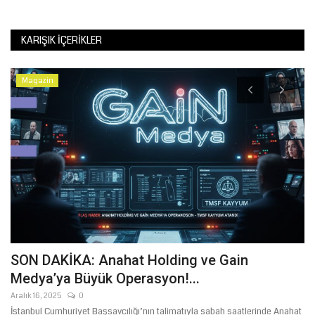
KARIŞIK İÇERIKLER
Magazin
e
SON DAKİKA: Anahat Holding ve Gain
Ş
Medya’ya Büyük Operasyon!...
İ
Aralık 16, 2025
0
Te
İstanbul Cumhuriyet Başsavcılığı’nın talimatıyla sabah saatlerinde Anahat
Şa