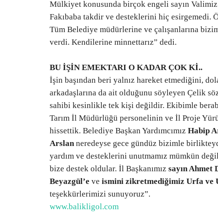
Mülkiyet konusunda birçok engeli sayın Valimiz
Fakıbaba takdir ve desteklerini hiç esirgemedi. Ö
Tüm Belediye müdürlerine ve çalışanlarına bizim
verdi. Kendilerine minnettarız” dedi.
BU İŞİN EMEKTARI O KADAR ÇOK Kİ..
İşin başından beri yalnız hareket etmediğini, do
arkadaşlarına da ait olduğunu söyleyen Çelik söz
sahibi kesinlikle tek kişi değildir. Ekibimle ber
Tarım İl Müdürlüğü personelinin ve İl Proje Yür
hissettik. Belediye Başkan Yardımcımız
Habip A
Arslan
neredeyse gece gündüz bizimle birliktey
yardım ve desteklerini unutmamız mümkün değil.
bize destek oldular. İl Başkanımız
sayın Ahmet 
Beyazgül’e
ve
ismini zikretmediğimiz Urfa ve U
teşekkürlerimizi sunuyoruz”.
www.balikligol.com