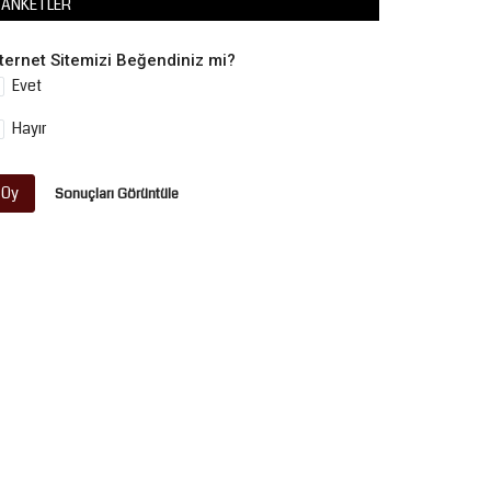
ANKETLER
nternet Sitemizi Beğendiniz mi?
Evet
Hayır
Oy
Sonuçları Görüntüle