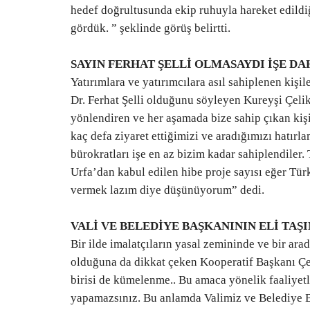
hedef doğrultusunda ekip ruhuyla hareket edildi
gördük. ” şeklinde görüş belirtti.
SAYIN FERHAT ŞELLİ OLMASAYDI İŞE D
Yatırımlara ve yatırımcılara asıl sahiplenen kişi
Dr. Ferhat Şelli olduğunu söyleyen Kureyşi Çelik
yönlendiren ve her aşamada bize sahip çıkan kişi
kaç defa ziyaret ettiğimizi ve aradığımızı hatır
bürokratları işe en az bizim kadar sahiplendiler.
Urfa’dan kabul edilen hibe proje sayısı eğer Tür
vermek lazım diye düşünüyorum” dedi.
VALİ VE BELEDİYE BAŞKANININ ELİ TAŞI
Bir ilde imalatçıların yasal zemininde ve bir ar
olduğuna da dikkat çeken Kooperatif Başkanı Çe
birisi de kümelenme.. Bu amaca yönelik faaliyetl
yapamazsınız. Bu anlamda Valimiz ve Belediye Baş