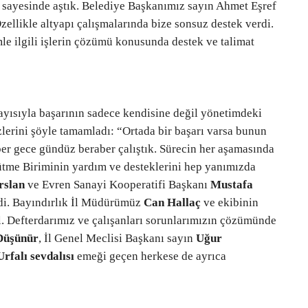
 sayesinde aştık. Belediye Başkanımız sayın Ahmet Eşref
zellikle altyapı çalışmalarında bize sonsuz destek verdi.
le ilgili işlerin çözümü konusunda destek ve talimat
layısıyla başarının sadece kendisine değil yönetimdeki
lerini şöyle tamamladı: “Ortada bir başarı varsa bunun
aber gece gündüz beraber çalıştık. Sürecin her aşamasında
ütme Biriminin yardım ve desteklerini hep yanımızda
rslan
ve Evren Sanayi Kooperatifi Başkanı
Mustafa
di. Bayındırlık İl Müdürümüz
Can Hallaç
ve ekibinin
 Defterdarımız ve çalışanları sorunlarımızın çözümünde
Düşünür
, İl Genel Meclisi Başkanı sayın
Uğur
rfalı sevdalısı
emeği geçen herkese de ayrıca