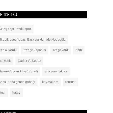
ETIKETLER
Siltaş Yapı Pendikspor
Birecik esnaf odası Başkanı Hamide Hocaoğlu
can alıyordu
trafiğe kapatıldı
ateşe verdi
parti
narkotik
Çadırlı Ve Kepez
Siverek Firkan Tüysüz Stadı
urfa son dakika
şanlıurfada şehrin göbeği
kaymakam
terörist
final
hatay