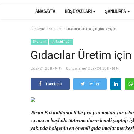
ANASAYFA
KÖŞE YAZILARI
ŞANLIURFA
Anasayfa
Ekonomi
Gıdacılar Üretim için gün sayıyor
Ekonomi
Balıklıgöl
Gıdacılar Üretim için
Ocak 24, 2011 - 14:14
Güncelleme: Ocak 24, 2011 - 14:14
Facebook
Twitter
Tarım Bakanlığının hibe programından yararlan
saymaya başladı. Yatırımcıların kendi yaptığı iş
yakında bölgenin en önemli gıda imalat merkezle