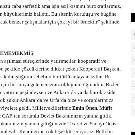
üstü çaba sarfettik ama işin asıl kısmını bürokratlarımız,
n büyüklerimiz halletti. Bu sitenin kuruluşu ve bugüne
cak benzer çalışmalar için çok iyi bir örnektir” şeklinde
ELEMEMEKMİŞ
n aşılması süreçlerinde yatırımcılar, kooperatif ve
ı bu şekilde çözdüklerine dikkat çeken Kooperatif Başkanı
eri kalmışlığının sebebini bir türlü anlayamazdım. Bu
ç için bir araya gelemememiz olduğunu öğrendim. Bizler
ğer yatırım peşindeysen ve Ankara’da ya da bürokraside
ok şükür Ankara’da ve Urfa’da bize ve sorunlarımıza
viyelere geldi. Milletvekillerimiz
Emin Önen
,
Müfit
 GAP’tan sorumlu Devlet Bakanımızın yanına gittik.
 Bakanımızın yanına gittiğimizde Ticaret ve Sanayi Odası
imleydi. Kendilerine çok teşekkür ediyoruz. Belli bir