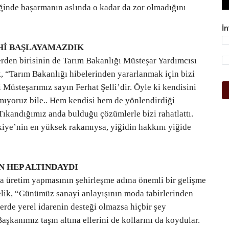
ğinde başarmanın aslında o kadar da zor olmadığını
İ
AHİ BAŞLAYAMAZDIK
lerden birisinin de Tarım Bakanlığı Müsteşar Yardımcısı
, “Tarım Bakanlığı hibelerinden yararlanmak için bizi
 Müsteşarımız sayın Ferhat Şelli’dir. Öyle ki kendisini
lamıyoruz bile.. Hem kendisi hem de yönlendirdiği
 Tıkandığımız anda bulduğu çözümlerle bizi rahatlattı.
kiye’nin en yüksek rakamıysa, yiğidin hakkını yiğide
N HEP ALTINDAYDI
ada üretim yapmasının şehirleşme adına önemli bir gelişme
lik, “Günümüz sanayi anlayışının moda tabirlerinden
erde yerel idarenin desteği olmazsa hiçbir şey
kanımız taşın altına ellerini de kollarını da koydular.