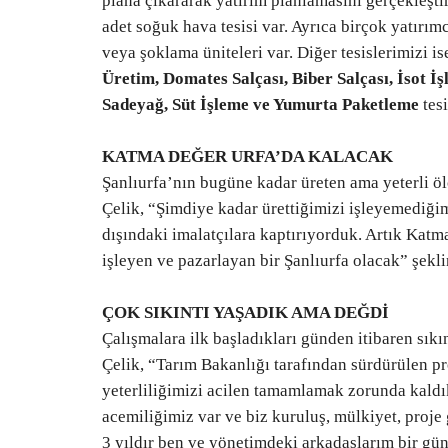
plana çıkararak yatırım planlamasını gerçekleşti
adet soğuk hava tesisi var. Ayrıca birçok yatırım
veya şoklama üniteleri var. Diğer tesislerimizi i
Üretim, Domates Salçası, Biber Salçası, İsot 
Sadeyağ, Süt İşleme ve Yumurta Paketleme
tesi
Köşe Yazıları
KATMA DEĞER URFA’DA KALACAK
Şanlıurfa’nın bugüne kadar üreten ama yeterli ö
Çelik, “Şimdiye kadar ürettiğimizi işleyemediği
dışındaki imalatçılara kaptırıyorduk. Artık Katm
işleyen ve pazarlayan bir Şanlıurfa olacak” şeklin
ÇOK SIKINTI YAŞADIK AMA DEĞDİ
BAĞLILARININ “BABO”SU:
Çalışmalara ilk başladıkları günden itibaren sıkı
ABDÜLHEKİM TAŞKIN, ŞECERES
Çelik, “Tarım Bakanlığı tarafından sürdürülen 
BABASI...
yeterliliğimizi acilen tamamlamak zorunda kaldı
acemiliğimiz var ve biz kuruluş, mülkiyet, proj
Temmuz 17, 2026
0
3 yıldır ben ve yönetimdeki arkadaşlarım bir gü