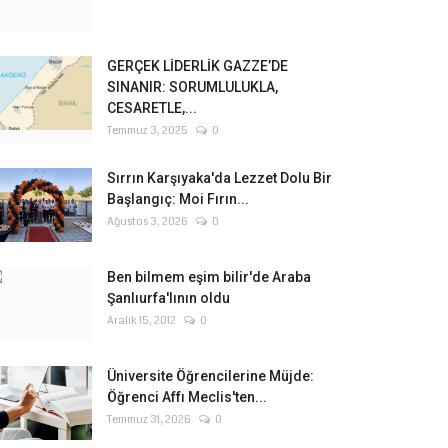
GERÇEK LİDERLİK GAZZE’DE
SINANIR: SORUMLULUKLA,
CESARETLE,...
Temmuz 3, 2025
0
Sırrın Karşıyaka'da Lezzet Dolu Bir
Başlangıç: Moi Fırın...
Ağustos 3, 2026
0
Ben bilmem eşim bilir'de Araba
Şanlıurfa'lının oldu
Aralık 15, 2012
0
Üniversite Öğrencilerine Müjde:
Öğrenci Affı Meclis'ten...
Temmuz 31, 2026
0