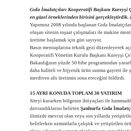
Gıda İmalatçıları Kooperatifi Başkanı Kureyşi Çe
en güzel örneklerinden birisini gerçekleştirdik
Yapımına 2008 yılında başlanan Gıda İmalatçıları
oluşan sitenin inşaat çalışmaları ile makine mont
üretime başlamak için gün sayıyor.
Basın mensuplarına teknik gezi düzenleyerek açı
Kooperatifi Yönetim Kurulu Başkanı Kureyşi Çel
Bakanlığının yüzde 50 hibe programından yararlan
daha kaliteli ve hijyenik ürün sunma gayreti ile y
merdiven altı üretimin sona ereceğini bildirdi.
15 AYRI KONUDA TOPLAM 30 YATIRIM
Siteyi kurarken bölgenin ihtiyaçları ile hammadd
davrandıklarını belirten
Şanlıurfa Gıda İmalatç
ilimizde mevcut olan veya son yıllarda yetiştiril
belirlerken uzmanlarla çalıştık ve yetiştirilen ür