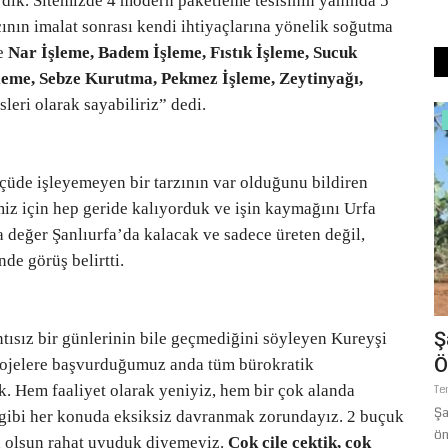
rdik. Sitemizde 4 modern paketleme tesisinin yanında 5
cının imalat sonrası kendi ihtiyaçlarına yönelik soğutma
se
Nar İşleme, Badem İşleme, Fıstık İşleme, Sucuk
İşleme, Sebze Kurutma, Pekmez İşleme, Zeytinyağı,
sleri olarak sayabiliriz” dedi.
Eğitim
lçüde işleyemeyen bir tarzının var olduğunu bildiren
miz için hep geride kalıyorduk ve işin kaymağını Urfa
a değer Şanlıurfa’da kalacak ve sadece üreten değil,
de görüş belirtti.
Milyonların Beklediği Gün Geldi: 2026
Ş
ntısız bir günlerinin bile geçmediğini söyleyen Kureyşi
İ,
KPSS Başvuruları...
Ö
projelere başvurduğumuz anda tüm bürokratik
k. Hem faaliyet olarak yeniyiz, hem bir çok alanda
Temmuz 1, 2026
0
Te
Ölçme, Seçme ve Yerleştirme Merkezi (ÖSYM), 2026-KPSS
Şa
e gibi her konuda eksiksiz davranmak zorundayız. 2 buçuk
Lisans başvurularının başladığını...
ön
n olsun rahat uyuduk diyemeyiz.
Çok çile çektik, çok