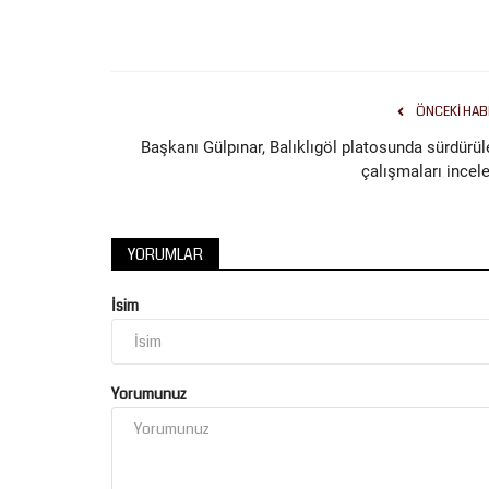
ÖNCEKI HAB
Başkanı Gülpınar, Balıklıgöl platosunda sürdürül
çalışmaları incele
YORUMLAR
İsim
Yorumunuz