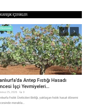
KARIŞIK İÇERIKLER
Ekonomi
Ekonomi
anlıurfa’da Antep Fıstığı Hasadı
Mehmet Alt
ncesi İşçi Yevmiyeleri...
Çalışıyor
mmuz 25, 2026
0
Ağustos 1, 2026
nlıurfa Fıstık Üreticileri Birliği, yaklaşan fıstık hasat dönemi
cesinde merakla...