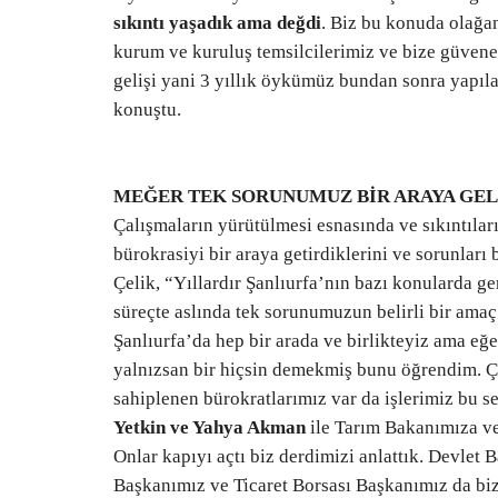
sıkıntı yaşadık ama değdi
. Biz bu konuda olağan
kurum ve kuruluş temsilcilerimiz ve bize güvene
gelişi yani 3 yıllık öykümüz bundan sonra yapıla
konuştu.
MEĞER TEK SORUNUMUZ BİR ARAYA G
Çalışmaların yürütülmesi esnasında ve sıkıntıları
bürokrasiyi bir araya getirdiklerini ve sorunlar
Çelik, “Yıllardır Şanlıurfa’nın bazı konularda g
süreçte aslında tek sorunumuzun belirli bir ama
Şanlıurfa’da hep bir arada ve birlikteyiz ama e
yalnızsan bir hiçsin demekmiş bunu öğrendim. Ç
sahiplenen bürokratlarımız var da işlerimiz bu se
Yetkin ve Yahya Akman
ile Tarım Bakanımıza ve
Onlar kapıyı açtı biz derdimizi anlattık. Devlet
Başkanımız ve Ticaret Borsası Başkanımız da biz