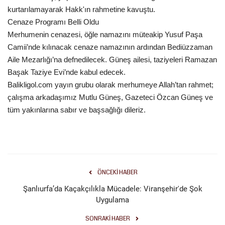
kurtarılamayarak Hakk'ın rahmetine kavuştu.
Cenaze Programı Belli Oldu
Kültür Sanat
Merhumenin cenazesi, öğle namazını müteakip Yusuf Paşa
Camii’nde kılınacak cenaze namazının ardından Bediüzzaman
Aile Mezarlığı’na defnedilecek. Güneş ailesi, taziyeleri Ramazan
Başak Taziye Evi’nde kabul edecek.
Balikligol.com yayın grubu olarak merhumeye Allah’tan rahmet;
çalışma arkadaşımız Mutlu Güneş, Gazeteci Özcan Güneş ve
tüm yakınlarına sabır ve başsağlığı dileriz.
ÖNCEKI HABER
Şanlıurfa’da Kaçakçılıkla Mücadele: Viranşehir'de Şok
Uygulama
SONRAKI HABER