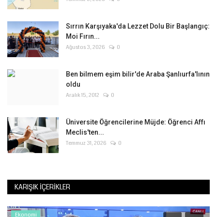
Sırrın Karşıyaka'da Lezzet Dolu Bir Başlangıç:
Moi Fırın...
Ağustos 3, 2026
0
Ben bilmem eşim bilir'de Araba Şanlıurfa'lının
oldu
Aralık 15, 2012
0
Üniversite Öğrencilerine Müjde: Öğrenci Affı
Meclis'ten...
Temmuz 31, 2026
0
KARIŞIK İÇERIKLER
Ekonomi