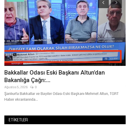
Bakkallar Odası Eski Başkanı Altun'dan
B
Bakanlığa Çağrı:...
İ
Ağustos 5, 2026
0
Te
R
Şanlıurfa Bakkallar ve Bayiler Odası Eski Başkanı Mehmet Altun, TGRT
Şa
Haber ekranlarında...
ka
ETIKETLER