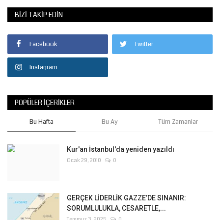
BIZI TAKIP EDIN
Facebook
Twitter
Instagram
POPÜLER İÇERIKLER
Bu Hafta
Bu Ay
Tüm Zamanlar
Kur'an İstanbul'da yeniden yazıldı
Ocak 29, 2010
0
GERÇEK LİDERLİK GAZZE’DE SINANIR:
SORUMLULUKLA, CESARETLE,...
Temmuz 3, 2025
0