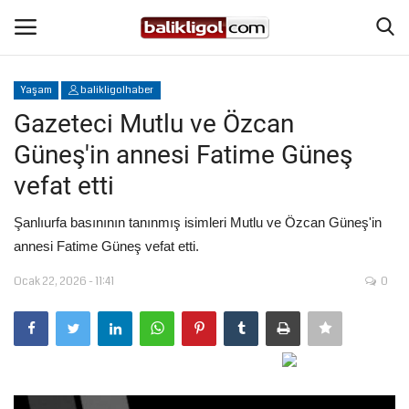
Yaşam
balikligolhaber
Giriş Yap
Kaydol
Gazeteci Mutlu ve Özcan
Güneş'in annesi Fatime Güneş
Anasayfa
vefat etti
Köşe Yazıları
Şanlıurfa basınının tanınmış isimleri Mutlu ve Özcan Güneş'in
annesi Fatime Güneş vefat etti.
Magazin
Ocak 22, 2026 - 11:41
0
Şanlıurfa
Eğitim
Spor