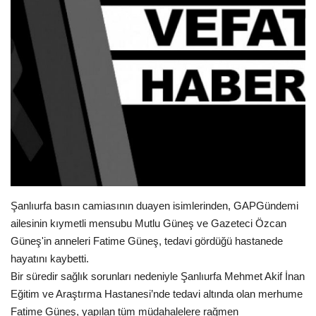
Gündem
Tekno Bilim
Ekonomi
Siyaset
Galeriler
Yaşam
Şanlıurfa basın camiasının duayen isimlerinden, GAPGündemi
ailesinin kıymetli mensubu Mutlu Güneş ve Gazeteci Özcan
Künye
Güneş'in anneleri Fatime Güneş, tedavi gördüğü hastanede
hayatını kaybetti.
Sağlık
Bir süredir sağlık sorunları nedeniyle Şanlıurfa Mehmet Akif İnan
Eğitim ve Araştırma Hastanesi’nde tedavi altında olan merhume
İletişim
Fatime Güneş, yapılan tüm müdahalelere rağmen