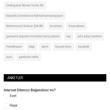
Onikişubat İdman Yurdu SK
Karpedo Dondurma Kahramanmaraşspor
Muhammed Serkan ŞAHİN
ikramiye
kaymakam
şanlıurfa deprem konutları kura çekimi
rap
urfa aday tanıtımı
Pendikspor
bilgi
akım
hasarlı bina
karabük
aynı
şanlıurfa istifa
ANKETLER
İnternet Sitemizi Beğendiniz mi?
Evet
Hayır