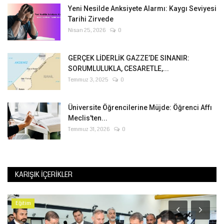
Yeni Nesilde Anksiyete Alarmı: Kaygı Seviyesi
Tarihi Zirvede
Nisan 25, 2026
0
GERÇEK LİDERLİK GAZZE’DE SINANIR:
SORUMLULUKLA, CESARETLE,...
Temmuz 3, 2025
0
Üniversite Öğrencilerine Müjde: Öğrenci Affı
Meclis'ten...
Temmuz 31, 2026
0
KARIŞIK İÇERIKLER
Eğitim