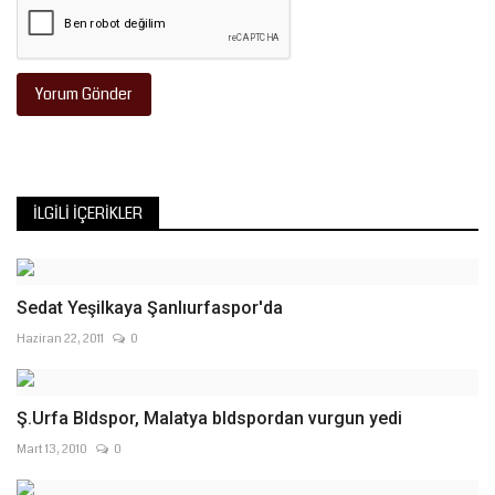
Yorum Gönder
İLGILI İÇERIKLER
Sedat Yeşilkaya Şanlıurfaspor'da
Haziran 22, 2011
0
Ş.Urfa Bldspor, Malatya bldspordan vurgun yedi
Mart 13, 2010
0