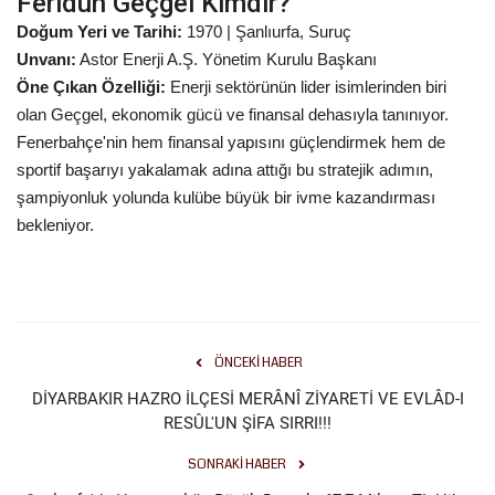
Feridun Geçgel Kimdir?
Doğum Yeri ve Tarihi:
1970 | Şanlıurfa, Suruç
Unvanı:
Astor Enerji A.Ş. Yönetim Kurulu Başkanı
Öne Çıkan Özelliği:
Enerji sektörünün lider isimlerinden biri
olan Geçgel, ekonomik gücü ve finansal dehasıyla tanınıyor.
Fenerbahçe'nin hem finansal yapısını güçlendirmek hem de
sportif başarıyı yakalamak adına attığı bu stratejik adımın,
şampiyonluk yolunda kulübe büyük bir ivme kazandırması
bekleniyor.
ÖNCEKI HABER
DİYARBAKIR HAZRO İLÇESİ MERÂNÎ ZİYARETİ VE EVLÂD-I
RESÛL'UN ŞİFA SIRRI!!!
SONRAKI HABER