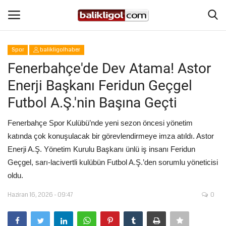
Spor
balikligolhaber
Giriş Yap
Kaydol
Fenerbahçe'de Dev Atama! Astor
Enerji Başkanı Feridun Geçgel
Anasayfa
Futbol A.Ş.'nin Başına Geçti
Köşe Yazıları
Fenerbahçe Spor Kulübü’nde yeni sezon öncesi yönetim
katında çok konuşulacak bir görevlendirmeye imza atıldı. Astor
Magazin
Enerji A.Ş. Yönetim Kurulu Başkanı ünlü iş insanı Feridun
Geçgel, sarı-lacivertli kulübün Futbol A.Ş.’den sorumlu yöneticisi
Şanlıurfa
oldu.
Eğitim
Haziran 16, 2026 - 09:47
0
Spor