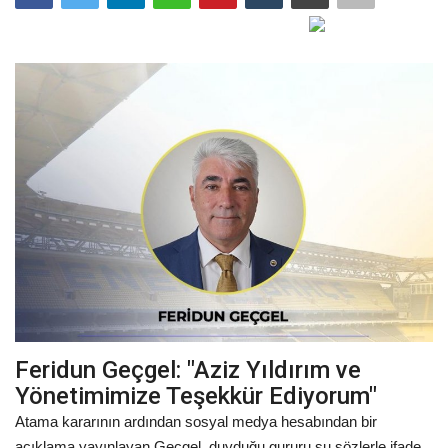
Gündem
Tekno Bilim
Ekonomi
Siyaset
Galeriler
Yaşam
Künye
Feridun Geçgel: "Aziz Yıldırım ve
Sağlık
Yönetimimize Teşekkür Ediyorum"
Atama kararının ardından sosyal medya hesabından bir
İletişim
açıklama yayınlayan Geçgel, duyduğu gururu şu sözlerle ifade