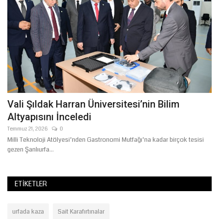
Vali Şıldak Harran Üniversitesi’nin Bilim
Ş
Altyapısını İnceledi
İ
Temmuz 21, 2026
0
Ağ
Milli Teknoloji Atölyesi’nden Gastronomi Mutfağı’na kadar birçok tesisi
TF
gezen Şanlıurfa...
Şa
ETIKETLER
urfada kaza
Sait Karafırtınalar