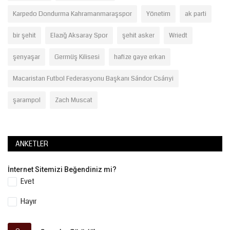
Karpedo Dondurma Kahramanmaraşspor
Yönetim
ak parti
bir şehit
Elazığ Aksaray Spor
şehit asker
Wriedt
şenyaşar
Germüş Kilisesi
hafize gaye erkan
Macaristan Futbol Federasyonu Başkanı Sándor Csányi
şarampol
Zach Muscat
ANKETLER
İnternet Sitemizi Beğendiniz mi?
Evet
Hayır