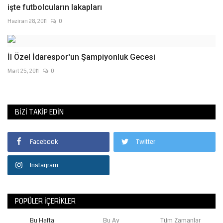
işte futbolcuların lakapları
Haziran 28, 2011
0
İl Özel İdarespor'un Şampiyonluk Gecesi
Mart 25, 2011
0
BIZI TAKIP EDIN
Facebook
Twitter
Instagram
POPÜLER İÇERIKLER
Bu Hafta
Bu Ay
Tüm Zamanlar