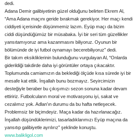
dedi.
Gündem
Adana Demir galibiyetinin güzel olduğunu belirten Ekrem Al,
“Ama Adana maçını geride bırakmak gerekiyor. Her maçı kendi
Tekno Bilim
ciddiyeti içerisinde düşünmemiz lazım. Eyüp maçı da bizim
ciddi düşündüğümüz bir müsabaka. İyi bir seri tüm güzellikler
Ekonomi
yansıtamıyoruz ama kazanmasını biliyoruz. Oyunun bir
bölümünde de iyi futbol oynamayı becerebiliyoruz” dedi.
Siyaset
Bir takım eksikliklerinin bulunduğunu vurgulayan Al, “Onlarda
giderildiği takdirde daha iyi görüntüler ortaya çıkacaktır.
Toplumunda camiamızın da beklediği ölçüde kısa sürede iyi bir
Galeriler
mesafe kat ettik. İnşallah bunu bozmayız. Seyircimizin
desteğiyle beraber bu çıkışımızı sezon sonuna kadar devam
Yaşam
ettiririz. Futbolcuların moral ve motivasyonu iyi, sakat ve
cezalımız yok. Adlan’ın durumu da bu hafta netleşecek.
Künye
Problemsiz bir biçimdeyiz. Maça kadar da hazırlanacağız.
İnşallah düşündüklerimizi, tasarladıklarımızı Eyüp maçına da
Sağlık
yansıtıp galibiyetle ayrılırız” şeklinde konuştu.
www.balikligol.com
İletişim