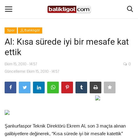
Spor
Balıklıgöl
Giriş Yap
Kaydol
Al: Kısa sürede iyi bir mesafe kat
ettik
Anasayfa
Ekim 15, 2010 - 14:57
0
Köşe Yazıları
Güncelleme: Ekim 15, 2010 - 14:57
Magazin
Şanlıurfa
Eğitim
Şanlıurfaspor Teknik Direktörü Ekrem Al, son 3 maçta alınan
Spor
galibiyetlere değinerek, “Kısa sürede iyi bir mesafe katettik”