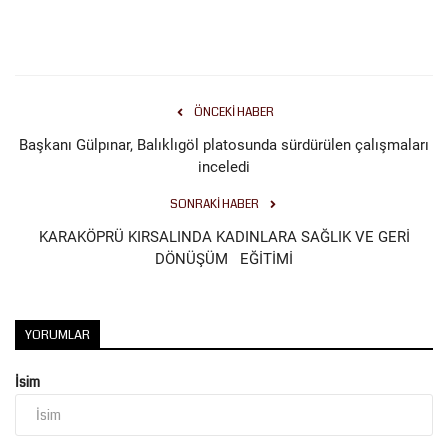
Kültür Sanat
ÖNCEKI HABER
Başkanı Gülpınar, Balıklıgöl platosunda sürdürülen çalışmaları
inceledi
SONRAKI HABER
KARAKÖPRÜ KIRSALINDA KADINLARA SAĞLIK VE GERİ
DÖNÜŞÜM EĞİTİMİ
YORUMLAR
İsim